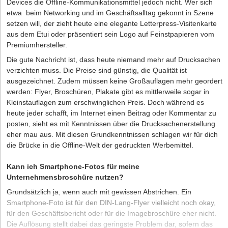
Devices die Offline-Kommunikationsmittel jedoch nicht. Wer sich
etwa beim Networking und im Geschäftsalltag gekonnt in Szene
setzen will, der zieht heute eine elegante Letterpress-­Visitenkarte
aus dem Etui oder präsentiert sein Logo auf Feinstpapieren vom
Premiumhersteller.
Die gute Nachricht ist, dass heute niemand mehr auf Drucksachen
verzichten muss. Die Preise sind günstig, die Qualität ist
ausgezeichnet. Zudem müssen keine Großauflagen mehr geordert
werden: Flyer, Broschüren, Plakate gibt es mittlerweile sogar in
Kleinstauflagen zum erschwinglichen Preis. Doch während es
heute jeder schafft, im Internet einen Beitrag oder Kommentar zu
posten, sieht es mit Kenntnissen über die Drucksachenerstellung
eher mau aus. Mit diesen Grundkenntnissen schlagen wir für dich
die Brücke in die Offline-Welt der gedruckten Werbemittel.
Kann ich Smartphone-Fotos für meine
Unternehmensbroschüre nutzen?
Grundsätzlich ja, wenn auch mit gewissen Abstrichen. Ein
Smartphone-Foto ist für den DIN-Lang-Flyer vielleicht noch okay,
für den Geschäftsbericht oder für die Imagebroschüre eher nicht.
Die Auflösung stellt dabei das geringste Problem dar, sofern das