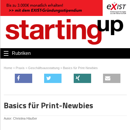
Rubriken
Home
>
Praxis
>
Geschäftsausstattung
>
Basics für Print-Newbies
Basics für Print-Newbies
Autor: Christina Häußer