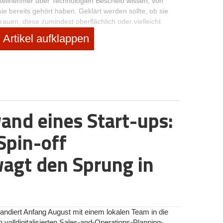
teilnehmer über Technologien Bescheid wissen, von
ie bereits gehört haben. Geklärt werden sollte, ob sie
trauen, diese zumindest oberflächlich oder vielleicht
iefgreifend zu erklären?
Artikel aufklappen
 Kenntnisse
udienteilnehmern vom Namen nach geläufig sind, können
and eines Start-ups:
 44 Prozent nur oberflächlich erklärt werden.
 Prozent vorhanden. Alles in allem überwiegen bei den
Spin-off
agt den Sprung in
ndiert Anfang August mit einem lokalen Team in die
volldigitalisierten Sales-and-Operations-Planning-