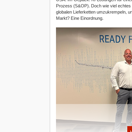
Prozess (S&OP). Doch wie viel echtes St
globalen Lieferketten umzukrempeln, u
Markt? Eine Einordnung.
Was aber bedeutet oberflächliches Wisse
kann, hat diese bewusst wahrgenommen 
ausgehen, dass die Betreffenden eine g
die Technologie möglicherweise zum Ein
der Kommunikationsagentur Maisberger.
Kenntnisse zur Funktionsweise, zu Anwe
weiter: „Auch Informationen zu den mög