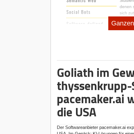
Studien
denen s
sich zu
sogar t
Ganzen 
Status quo: Keine oder nur flüchtige
Ein Resultat: Technologien, die den St
Goliath im Gew
im Schnitt zu 34 Prozent gar nicht und zu
Tiefgreifende Kenntnisse sind nur zu 19
thyssenkrupp-
Befragten also Wissenslücken.
pacemaker.ai w
die USA
Der Softwareanbieter pacemaker.ai expa
USA. Im Gepäck: KI-Lösungen für einen 