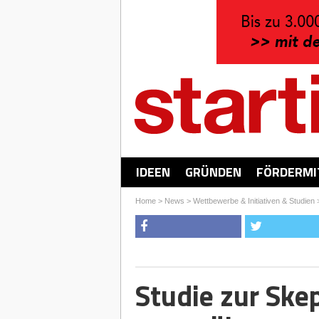
IDEEN
GRÜNDEN
FÖRDERMI
Home
>
News
>
Wettbewerbe & Initiativen & Studien
Studie zur Ske