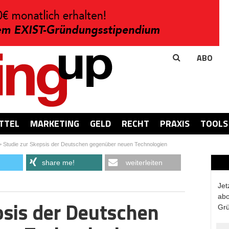
ABO
TTEL
MARKETING
GELD
RECHT
PRAXIS
TOOLS
>
Studie zur Skepsis der Deutschen gegenüber neuen Technologien
share me!
weiterleiten
Jet
abo
psis der Deutschen
Grü