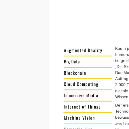
Kaum je
Immersi
tiefgre
„
Die Sk
Das Mar
Auftrag
2.000 T
digital
Wissen
Der ers
Technol
bewusst
zweiten