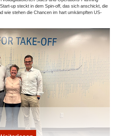
art-up steckt in dem Spin-off, das sich anschickt, die
nd wie stehen die Chancen im hart umkämpften US-
n konkret? „Wer eine Technologie oberflächlich erklären
und erste Infos dazu abgespeichert. Wir können davon
robe Vorstellung davon haben, um was es geht und wo
satz kommt“, so Dr. Alexander Pschera, Geschäftsführer
 Tiefgehendes Wissen hingegen umfasst profunde
ndungsfeldern oder Einsatzmöglichkeiten. Dr. Pschera
lichen Folgen gehören dazu – wie etwa zu erwartende