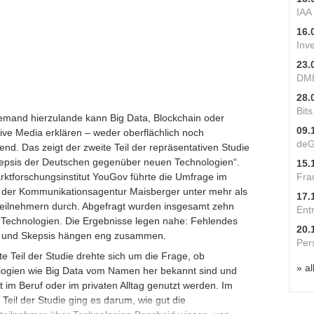
IAA
16.
Inv
23.
DME
28.
Bit
mand hierzulande kann Big Data, Blockchain oder
09.
ve Media erklären – weder oberflächlich noch
deG
ifend. Das zeigt der zweite Teil der repräsentativen Studie
epsis der Deutschen gegenüber neuen Technologien
“.
15.
ktforschungsinstitut YouGov führte die Umfrage im
Fra
 der Kommunikationsagentur Maisberger unter mehr als
17.
eilnehmern durch. Abgefragt wurden insgesamt zehn
Ent
e Technologien. Die Ergebnisse legen nahe: Fehlendes
20.
 und Skepsis hängen eng zusammen.
Per
te Teil der Studie drehte sich um die Frage, ob
» al
ogien wie Big Data vom Namen her bekannt sind und
 im Beruf oder im privaten Alltag genutzt werden. Im
 Teil der Studie ging es darum, wie gut die