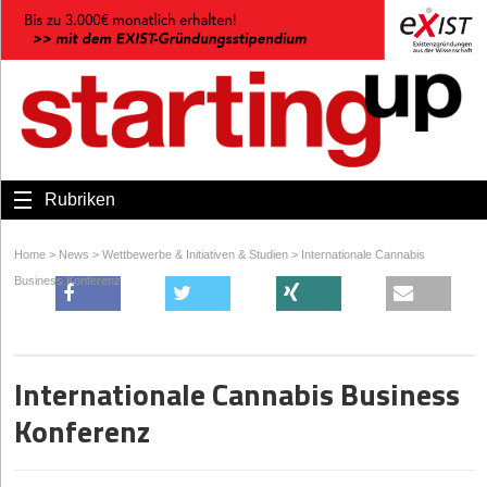
Rubriken
Home
>
News
>
Wettbewerbe & Initiativen & Studien
>
Internationale Cannabis
Business Konferenz
Internationale Cannabis Business
Konferenz