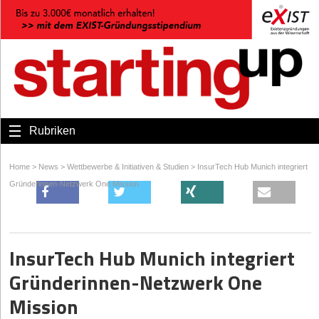
Rubriken
Home
>
News
>
Wettbewerbe & Initiativen & Studien
>
InsurTech Hub Munich integriert
Gründerinnen-Netzwerk One Mission
InsurTech Hub Munich integriert
Gründerinnen-Netzwerk One
Mission