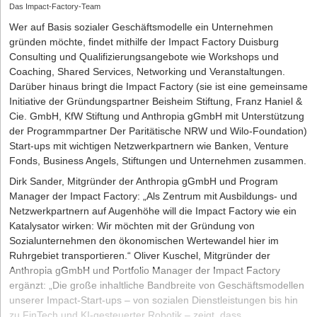
Das Impact-Factory-Team
Wer auf Basis sozialer Geschäftsmodelle ein Unternehmen
gründen möchte, findet mithilfe der
Impact Factory
Duisburg
Consulting und Qualifizierungsangebote wie Workshops und
Coaching, Shared Services, Networking und Veranstaltungen.
Darüber hinaus bringt die Impact Factory (sie ist eine gemeinsame
Initiative der Gründungspartner Beisheim Stiftung, Franz Haniel &
Cie. GmbH, KfW Stiftung und Anthropia gGmbH mit Unterstützung
der Programmpartner Der Paritätische NRW und Wilo-Foundation)
Start-ups mit wichtigen Netzwerkpartnern wie Banken, Venture
Fonds, Business Angels, Stiftungen und Unternehmen zusammen.
Dirk Sander, Mitgründer der Anthropia gGmbH und Program
Manager der Impact Factory: „Als Zentrum mit Ausbildungs- und
Netzwerkpartnern auf Augenhöhe will die Impact Factory wie ein
Katalysator wirken: Wir möchten mit der Gründung von
Sozialunternehmen den ökonomischen Wertewandel hier im
Ruhrgebiet transportieren.“ Oliver Kuschel, Mitgründer der
Anthropia gGmbH und Portfolio Manager der Impact Factory
ergänzt: „Die große inhaltliche Bandbreite von Geschäftsmodellen
unserer Impact-Start-ups – von sozialen Dienstleistungen bis hin
zu FinTech und KI-gesteuerter Robotik – zeigt, dass