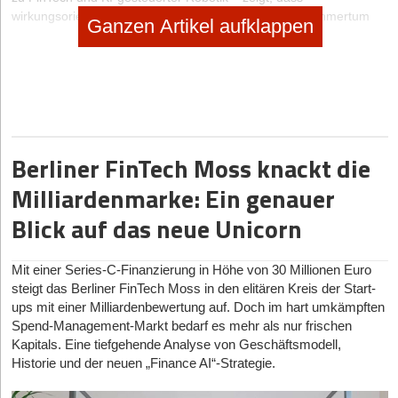
wirkungsorientiertes, wirtschaftlich tragfähiges Unternehmertum
Ganzen Artikel aufklappen
mittlerweile alle Sektoren durchdrungen hat. Nachhaltiges
Wirtschaften gehört, zumindest bei der jüngeren Generation,
längst nicht mehr nur zum guten Ton, sondern ist ein Muss
geworden.“
Diese Programme können Social Start-ups in der Impact
Factory durchlaufen
Berliner FinTech Moss knackt die
Ob bei der Ideensammlung oder auf der Suche nach einer
Milliardenmarke: Ein genauer
Werkbank für den ersten Prototypen – die Impact-Factory-
Programme orientieren sich an dem aktuellen Entwicklungsstand
Blick auf das neue Unicorn
der Gründerinnen und Gründer und bietet ihnen Folgendes:
Create-up – das Einsteigerprogramm
Mit einer Series-C-Finanzierung in Höhe von 30 Millionen Euro
steigt das Berliner FinTech Moss in den elitären Kreis der Start-
Im Zentrum des Einsteigerprogramms steht die Validierung des
ups mit einer Milliardenbewertung auf. Doch im hart umkämpften
Problem-Solution-Fit der Geschäftsidee. In diesem Stadium
Spend-Management-Markt bedarf es mehr als nur frischen
erarbeiten die Gründerinnen und Gründer mit intensivem Support
Kapitals. Eine tiefgehende Analyse von Geschäftsmodell,
ein tragfähiges Geschäftsmodell für soziale Innovationen, das den
Historie und der neuen „Finance AI“-Strategie.
kritischen Ansprüchen relevanter Stakeholder Stand hält. So
nähern sie sich schrittweise der Marktrealität und reduzieren ihr