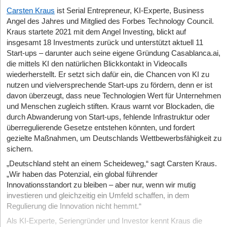
Carsten Kraus
ist Serial Entrepreneur, KI-Experte, Business
Angel des Jahres und Mitglied des Forbes Technology Council.
Kraus startete 2021 mit dem Angel Investing, blickt auf
insgesamt 18 Investments zurück und unterstützt aktuell 11
Start-ups – darunter auch seine eigene Gründung Casablanca.ai,
die mittels KI den natürlichen Blickkontakt in Videocalls
wiederherstellt. Er setzt sich dafür ein, die Chancen von KI zu
nutzen und vielversprechende Start-ups zu fördern, denn er ist
davon überzeugt, dass neue Technologien Wert für Unternehmen
und Menschen zugleich stiften. Kraus warnt vor Blockaden, die
durch Abwanderung von Start-ups, fehlende Infrastruktur oder
überregulierende Gesetze entstehen könnten, und fordert
gezielte Maßnahmen, um Deutschlands Wettbewerbsfähigkeit zu
sichern.
„Deutschland steht an einem Scheideweg,“ sagt Carsten Kraus.
„Wir haben das Potenzial, ein global führender
Innovationsstandort zu bleiben – aber nur, wenn wir mutig
investieren und gleichzeitig ein Umfeld schaffen, in dem
Regulierung die Innovation nicht hemmt.“
Als KI-Experte, Seriengründer und Investor kennt Kraus die