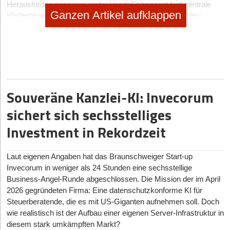
Herausforderungen aus erster Hand. Er benennt fünf zentrale
Ganzen Artikel aufklappen
Hindernisse, die Deutschlands Innovationskraft gefährden:
1. Entwicklung eigener Large Language Models (LLMs)
„Die Abwanderung von KI-Start-ups ins Ausland ist ein
alarmierendes Signal,“ warnt Kraus. Large Language Modells
(LMMs) – die Basis moderner KI – müssen in Europa entwickelt
werden, um demokratische und kulturelle Werte zu bewahren.
Souveräne Kanzlei-KI: Invecorum
„Modelle aus den USA oder China tragen deren
Weltanschauungen. Europa benötigt eigene Technologien, um
sichert sich sechsstelliges
kulturelle Eigenständigkeit zu gewährleisten.“ Er setzt sich dafür
Investment in Rekordzeit
ein, Anreize für Start-ups zu schaffen, die an solchen
Technologien arbeiten, um die Abwanderung ins Ausland zu
verhindern.
Laut eigenen Angaben hat das Braunschweiger Start-up
Invecorum in weniger als 24 Stunden eine sechsstellige
2. Investitionen in Infrastruktur und Start-ups
Business-Angel-Runde abgeschlossen. Die Mission der im April
Kraus kritisiert, dass Deutschlands technologische Basis
2026 gegründeten Firma: Eine datenschutzkonforme KI für
hinterherhinkt: „Der erste europäische KI-Supercomputer steht in
Steuerberatende, die es mit US-Giganten aufnehmen soll. Doch
Finnland, nicht im wirtschaftsstärksten Land Europas. Um
wie realistisch ist der Aufbau einer eigenen Server-Infrastruktur in
Deutschland als attraktiven KI-Standort zu positionieren, braucht
diesem stark umkämpften Markt?
es Investitionen in vergleichbare Leuchtturmprojekte.” Er betont: