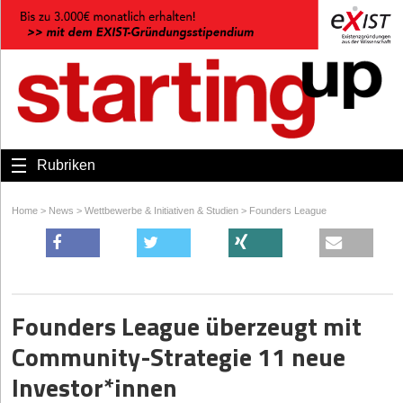
Rubriken
Home
>
News
>
Wettbewerbe & Initiativen & Studien
>
Founders League
Founders League überzeugt mit
Community-Strategie 11 neue
Investor*innen