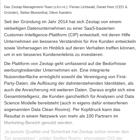
Das Zeotap-Management-Team (v.li.n.re.): Florian Lichtwald, Daniel Heer (CEO &
Gründer), Stefan Blumenthal, Oliver Kanders
Seit der Gründung im Jahr 2014 hat sich Zeotap von einem
vielseitigen Datenunternehmen zu einer SaaS-basierten
Customer-Intelligence-Plattform (CIP) entwickelt, mit deren Hilfe
Unternehmen ein besseres Verständnis für ihre Kunden entwickeln
sowie Vorhersagen im Hinblick auf deren Verhalten treffen können,
um in ein besseres Kundenerlebnis zu investieren.
Die Plattform von Zeotap geht umfassend auf die Bedürfnisse
werbungtreibender Unternehmen ein. Eine integrierte
Nutzeroberfläche ermöglicht sowohl die Vereinigung von First-
Party-Daten, die Auflösung der dahinterstehenden Identitäten, als
auch die Anreicherung mit weiteren Daten. Daraus ergibt sich eine
Gesamtintelligenz, die Kunden ganzheitlich für Analysen und Data
Science Modelle bereitsteht (auch in eigens dafür entworfenen
sogenannten Data Clean Rooms). Per Kopfdruck kann das
Resultat in einem Netzwerk von mehr als 100 Partnern im
Marketing-Bereich genutzt werden.
„In puncto Qualität und Sicherheit hat Zeotap schon immer den
Ton angegeben“, erklärt Steffen Roehn, ehemaliger CIO der