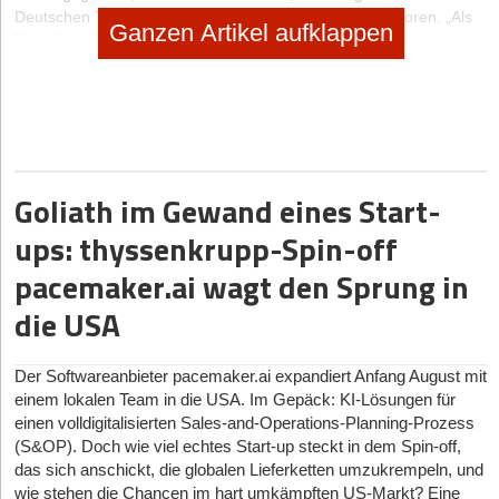
Deutschen Telekom und einer der ersten Zeotap-Investoren. „Als
Ganzen Artikel aufklappen
Verwalter der wertvollsten Vermögensgegenstände unserer
Kunden werden wir auch in Zukunft alles daransetzen, ihren
Schutz zu gewährleisten“, fügt Projjol Banerjea (CIPT), Gründer
und CPO von Zeotap, hinzu.
Mithilfe der neuen Finanzierung wird Zeotap nicht nur weiter in
seine Customer-Intelligence-Plattform investieren, sondern auch
die Investitionen in ID+, ihre kürzlich gelaunchte universelle
Goliath im Gewand eines Start-
Marketing-Identity-Lösung, verstärken. Durch das ID+-Projekt
ups: thyssenkrupp-Spin-off
werden alle Teilnehmer des Marketingökosystems, also Marken,
Publisher, Agenturen und Technologieanbieter, in die Lage
pacemaker.ai wagt den Sprung in
versetzt, durch einen datenschutzkonformen Mechanismus
Herausforderungen bei dem Thema Nutzer-Authentifizierung über
die USA
alle Endgeräte hinweg zu meistern, die sich aus Cookie- bzw.
Identifier-Beschränkungen und den weltweit immer strikteren
gesetzlichen Vorgaben ergeben.
Der Softwareanbieter pacemaker.ai expandiert Anfang August mit
einem lokalen Team in die USA. Im Gepäck: KI-Lösungen für
einen volldigitalisierten Sales-and-Operations-Planning-Prozess
Hat Ihnen der Artikel gefallen?
(S&OP). Doch wie viel echtes Start-up steckt in dem Spin-off,
das sich anschickt, die globalen Lieferketten umzukrempeln, und
Dann melden Sie sich kostenlos für unseren
Newsletter
an, um
wie stehen die Chancen im hart umkämpften US-Markt? Eine