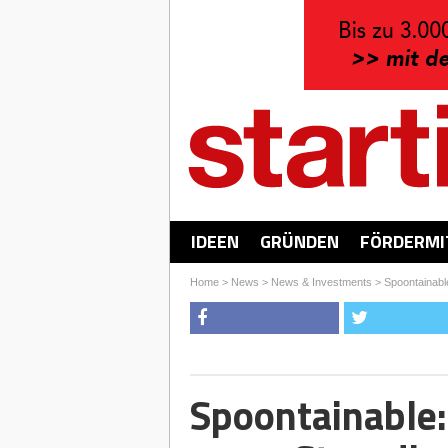
IDEEN
GRÜNDEN
FÖRDERMI
Home
>
News
>
News & Investments
>
Spoontainabl
Spoontainable: