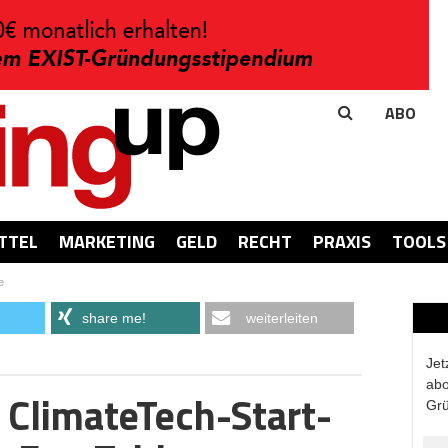
ABO
TTEL
MARKETING
GELD
RECHT
PRAXIS
TOOLS
e
share me!
weiterleiten
Jet
abo
 ClimateTech-Start-
Grü