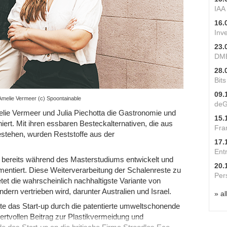
IAA
16.
Inv
23.
DME
28.
Bit
09.
Amelie Vermeer (c) Spoontainable
deG
lie Vermeer und Julia Piechotta die Gastronomie und
15.
iert. Mit ihren essbaren Besteckalternativen, die aus
Fra
estehen, wurden Reststoffe aus der
17.
Ent
n bereits während des Masterstudiums entwickelt und
20.
entiert. Diese Weiterverarbeitung der Schalenreste zu
Per
et die wahrscheinlich nachhaltigste Variante von
dern vertrieben wird, darunter Australien und Israel.
» al
nte das Start-up durch die patentierte umweltschonende
wertvollen Beitrag zur Plastikvermeidung und