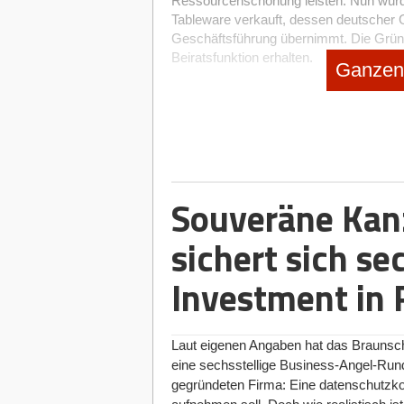
Ressourcenschonung leisten. Nun wurde 
Tableware verkauft, dessen deutscher
Geschäftsführung übernimmt. Die Gründ
Beiratsfunktion erhalten.
Ganzen 
Nächster Schritt: Portfolioerweiter
Mit einem zwölfköpfigen Team hat das St
Vertriebsstrategie umgesetzt, um einen
generieren. Durch internationale Hande
an Kund*innen aus der Tourismusindust
kann Plastik-Einweggeschirr eingespart
Souveräne Kanz
werden.
sichert sich se
Doch die Vision der Gründerinnen ist 
sie auch Produkte wie essbare Rührstäb
Investment in 
implementierten. Um die steigenden Ku
Besteck- und Geschirralternativen bedie
strategischen Partner*innen, wie zum
beider Firmen ermöglicht nun neue Poten
Laut eigenen Angaben hat das Braunsch
Nutzung von Synergien in der Prozesso
eine sechsstellige Business-Angel-Run
gegründeten Firma: Eine datenschutzko
Spoontainable wird 100%-ige Tochte