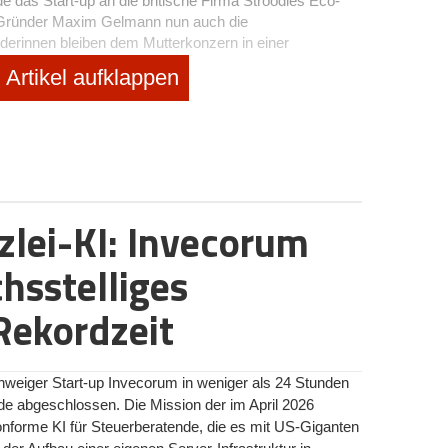
das Start-up an die britische Firma Stroodles Eco-
 Gründer Maxim Gelmann nun auch die
erinnen bleiben dem Mutterkonzern in einer
Artikel aufklappen
ung und Skalierung mit dem Strategen
art-up aus Heidelberg bereits früh eine internationale
 größeren Impact in Sachen Nachhaltigkeit zu
lspartner werden die Spoontainable-Produkte weltweit
rie, der Gastronomie und dem Catering verkauft. So
 und eine nachhaltige Kreislaufwirtschaft umgesetzt
lei-KI: Invecorum
chsstelliges
ein ganzheitliches Umdenken der Gastronomie, weshalb
chen entwickelten und Trinkhalme ins Portfolio
Rekordzeit
nd*innennachfragen nach weiteren nachhaltigen
nen zu können, arbeitete das Start-up bereits früh mit
 Beispiel Stroodles, zusammen. Die Zusammenlegung
tiale hinsichtlich der Markterschließung und der
weiger Start-up Invecorum in weniger als 24 Stunden
ptimierung.
de abgeschlossen. Die Mission der im April 2026
nforme KI für Steuerberatende, die es mit US-Giganten
r von Stroodles Eco-Tableware