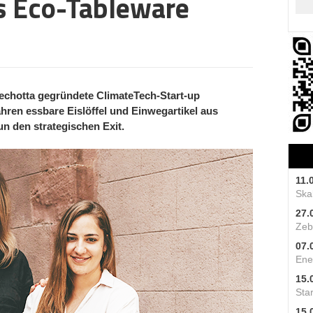
s Eco-Tableware
echotta gegründete ClimateTech-Start-up
ahren essbare Eislöffel und Einwegartikel aus
n den strategischen Exit.
11.
Skal
27.
Zeb
07.
Ene
15.
Star
15.