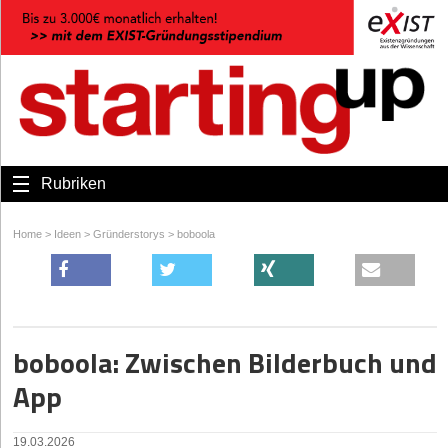
Rubriken
Home
>
Ideen
>
Gründerstorys
>
boboola
boboola: Zwischen Bilderbuch und
App
19.03.2026