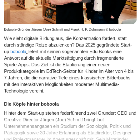
Boboola-Gründer Jürgen (Joe) Schmitt und Frank H. P. Dohrmann © boboola
Wie sieht digitale Bildung aus, die Konzentration fördert, statt
durch ständige Reize abzulenken? Das 2025 gegründete Start-
up
boboola
liefert mit seinen sogenannten Edu Books eine
Antwort auf die aktuelle Marktsättigung durch fragmentierte
Spiele-Apps. Das Ziel ist die Etablierung einer neuen
Produktkategorie im EdTech-Sektor für Kinder im Alter von 4 bis
7 Jahren, die die narrative Tiefe eines klassischen Bilderbuchs
mit den interaktiven Möglichkeiten moderner Multimedia-
Technologie vereint.
Die Köpfe hinter boboola
Hinter dem Start-up stehen federführend zwei Gründer: CEO und
Creative Director Jürgen (Joe) Schmitt bringt laut
Unternehmensangaben ein Studium der Soziologie, Politik und
Pädagogik sowie 30 Jahre Erfahrung als Etatdirektor, Designer
und Projektmanager im Agenturgeschäft mit. Sein Mitgründer