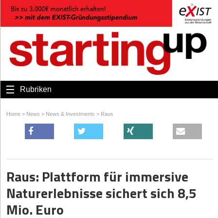
Rubriken
Home
>
News
>
News & Investments
>
Raus
Raus: Plattform für immersive
Naturerlebnisse sichert sich 8,5
Mio. Euro