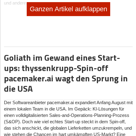
und andere.
Ganzen Artikel aufklappen
In seiner jüngsten Finanzierungsrunde hat Raus mehr als 8,5
Millionen Euro erhalten, angeführt von Lead Investor ROCH
Ventures. Weitere neue strategische Geldgeber haben die
Finanzierung maßgeblich unterstützt, ebenso wie die
bestehenden Investoren Speedinvest und 10x Founders. Im
Rahmen der Finanzierungsrunde erwarb Raus zudem eine
Asset-Backed-Lending-Fazilität der Varengold Bank – ein
Goliath im Gewand eines Start-
entscheidender Schritt zur Skalierung seiner einzigartigen
Naturunterkünfte.
ups: thyssenkrupp-Spin-off
„Wir freuen uns riesig, mit Raus zusammenzuarbeiten. Raus
pacemaker.ai wagt den Sprung in
vereint alle notwendigen Faktoren für eine erfolgreiche Zukunft:
ein erstklassiges Produktangebot, das auf das wachstumsstarke
die USA
Segment einzigartiger Naturerlebnisse abzielt, die Nutzung
digitaler Technologien für echte Nachhaltigkeit und schnelle
Der Softwareanbieter pacemaker.ai expandiert Anfang August mit
Skalierung und ein herausragendes Gründerteam”, sagt Ludger
einem lokalen Team in die USA. Im Gepäck: KI-Lösungen für
Kübel-Sorger, Gründer und Managing Partner von ROCH
einen volldigitalisierten Sales-and-Operations-Planning-Prozess
Ventures.
(S&OP). Doch wie viel echtes Start-up steckt in dem Spin-off,
das sich anschickt, die globalen Lieferketten umzukrempeln, und
Expansion über die Grenzen Deutschlands hinweg
wie stehen die Chancen im hart umkämpften US-Markt? Eine