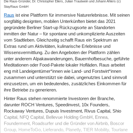
Die Raus-Gründer, Dr. Christopher Eilers, Julian Trautwein und Johann Ahlers (c)
StayRaus GmbH
Raus
ist eine Plattform für immersive Naturerlebnisse. Mit seinen
sorgfältig designten, mobilen Unterkünften bietet das 2021
gegründete Berliner Start-up Rückzugsorte an Standorten
inmitten der Natur – für spontane und unkomplizierte Auszeiten
vom Stadtleben. Gleichzeitig schafft Raus ein Spektrum an
Extras rund um Aktivitäten, kulinarische Erlebnisse und
Wissensvermittlung. Zu den Angeboten der Plattform zählen
unter anderem Alpakawanderungen, Bauernhofbesuche, geführte
Meditationen oder Food-Pakete lokaler Hofläden. Raus arbeitet
eng mit Landeigentümer*innen wie Land- und Forstwirt*innen
zusammen und unterstützt sie dabei, ungenutztes Land sinnvoll
einzusetzen, um ein bedeutendes, zusätzliches Einkommen für
ihre Betriebe zu generieren.
Hinter Raus stehen renommierte Investoren der Branche,
darunter ROCH Ventures, Speedinvest, 10x Founders,
Rockaway Ventures, Dupuis Investment, Rivus Capital, Shio
Capital, NFQ Capital, Bellevue Holding GmbH, Ennea,
Founderment, Roadsurfer und die Gründer von Airbnb, Boscor
Group, HomeToGo, Lieferando, Planetly, TIER Mobility, Tourlane