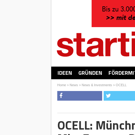
IDEEN
GRÜNDEN
FÖRDERMI
Home
>
News
>
News & Investments
>
OCELL
OCELL: Münchne