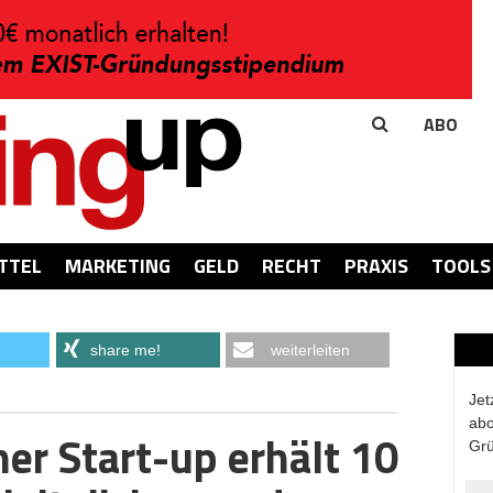
ABO
TTEL
MARKETING
GELD
RECHT
PRAXIS
TOOLS
share me!
weiterleiten
Jet
abo
r Start-up erhält 10
Grü