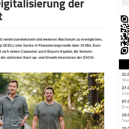
igitalisierung der
t
z weiterzuentwickeln und weiteres Wachstum zu ermöglichen,
p OCELL eine Series-A-Finanzierungsrunde über 10 Mio. Euro
t sich neben Capnamic auch Bayern Kapital, die Venture-
r der aktivsten Start-up- und Growth-Investoren der DACH-
11.
Skal
27.
Zeb
07.
Ene
15.
Star
15.