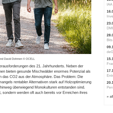
IAA
16.
Inv
23.
DME
28.
Bit
09.
deG
15.
r und David Dohmen © OCELL
Fra
Herausforderungen des 21. Jahrhunderts. Neben der
17.
en bieten gesunde Mischwälder enormes Potenzial als
Ent
en das CO
2
aus der Atmosphäre. Das Problem: Die
 mangels rentabler Alternativen stark auf Holzoptimierung
20.
 hinweg überwiegend Monokulturen entstanden sind.
Per
t, sondern werden oft auch bereits vor Erreichen ihres
» al