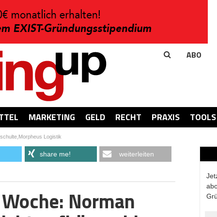
ABO
TTEL
MARKETING
GELD
RECHT
PRAXIS
TOOLS
chulte,Morpheus Logistik
share me!
weiterleiten
Jet
abo
r Woche: Norman
Grü