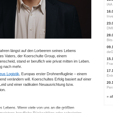
IAA
16.
Inv
23.
DME
28.
Bit
09.
Jahren längst auf den Lorbeeren seines Lebens
deG
es Vaters, der Koerschulte Group, einem
15.
scheid, stand er beruflich wie privat mitten im Leben.
Fra
g nach mehr.
17.
us Logistik
, Europas erster Drohnenfluglinie – einem
Ent
nd verändern will. Koerschultes Erfolg basiert auf einer
20.
eid und einer radikalen Neuausrichtung bzw.
Per
ion.
» al
es Lebens. Wenn viele von uns an die größten