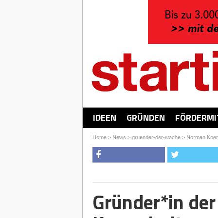
IDEEN
GRÜNDEN
FÖRDERMI
Home
>
News
>
gruender-der-woche
>
Norman Koers
Gründer*in de