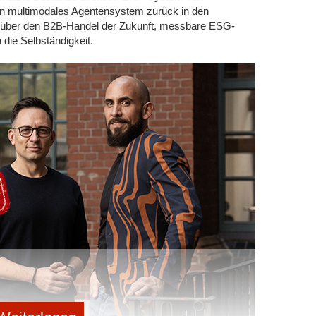
 werden von ausgebildeten Drohnenpilot*innen von
in multimodales Agentensystem zurück in den
 aus geflogen und überwacht. Das erfordert nicht nur
w über den B2B-Handel der Zukunft, messbare ESG-
 auch höchste Konzentration und
die Selbständigkeit.
.
r langjährige Partner wie die HHLA Sky aus Hamburg
ind in der Lage, lebenswichtige Medikamente, Ersatzteile
r und effizienter zu transportieren als herkömmliche
as traditionelle Straßennetz durch eine autonome
den Weg für eine zukunftsfähige Logistikbranche ebnen.
 von 20 Drohnen in der Luft haben. Diese soll nicht nur
 Laborproben transportieren, sondern auch das
 und Transportsysteme grundlegend zu ergänzen und bei
is 2026 möchte er das Unternehmen auf 250 Mitarbeitende
 acht Millionen Euro erzielen. Der Unternehmer weiß,
, doch er ist überzeugt, dass seine Technologie
eit in sich vereint: „Wir müssen innovativ denken und
 die Menschen aus den Augen verlieren, die von dieser