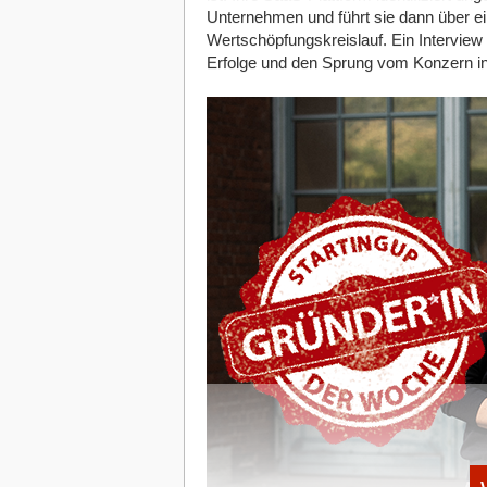
den Luftweg. Die Hochleistungsdrohnen
Unternehmen und führt sie dann über e
einem technologisch modernen Leitstand
Wertschöpfungskreislauf. Ein Intervie
die beste Soft- und Hardware, sondern
Erfolge und den Sprung vom Konzern in 
Verantwortungsbewusstsein des Teams
Die Drohnen, die das Unternehmen übe
oder Striekair aus Gütersloh bezieht, s
oder urbane Expresslieferungen schnelle
Liefermethoden. Diese Innovation will d
Infrastruktur in der Luft ersetzen und 
Bis Ende 2025 will Morpheus eine Flotte
Waren, lebenswichtige Medikamente und
Potenzial haben, bestehende Logistik-
Bedarf zu ersetzen.
Koerschultes Ziel ist klar definiert: B
ausbauen und einen Umsatz von fünf bis
dass der Weg dorthin herausfordernd ist
wirtschaftlichen Nutzen und Sinnhaftigk
handeln, aber wir dürfen dabei niemals
Technologie profitieren.“