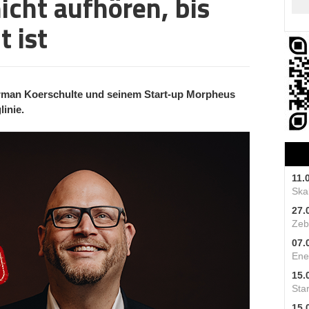
icht aufhören, bis
t ist
rman Koerschulte und seinem Start-up Morpheus
inie.
11.
Skal
27.
Zeb
07.
Ene
15.
Star
15.