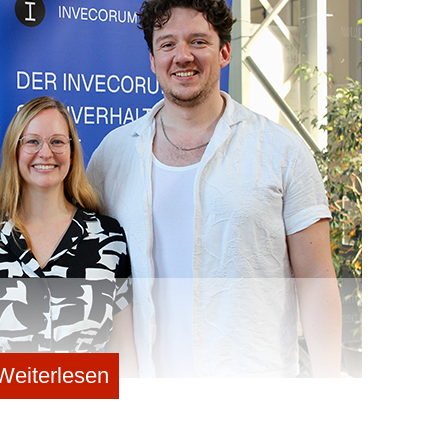
 übrig, für das weder intern noch extern eine weitere
 lagerte unter kontrollierten pharmazeutischen
aktisch nicht mehr sinnvoll weitergegeben oder
chloss eine Rücknahme kategorisch aus. Am Ende blieb
h die Erkenntnis aus weit über 150 Stunden Interviews
 und der Beobachtung, dass das keine
 Projekte war, sondern ein systemisches Problem, mit
en Umfeld konfrontiert sind. Überschüsse entstehen
ferketten, Projektänderungen, Forecasting-
n oder strategische Entscheidungen wie
verlagerungen. In der Pharma- und Chemieindustrie ist
Positionen, aber irgendwann war der Punkt erreicht, an
 Problem wirklich lösen wollen, müssen wir es
 angehen. Mit InCycling sind wir nun in der Lage viele
e Lösung zu bauen, die an den Systemen und
und gleichzeitig den bestehenden Handel mit Tradern,
 Parteien besser vernetzt.
Weiterlesen
 Leitstand aus professionell geflogen und lückenlos überwacht. ©
us, Irina Meier, Philipp Goddinger © Invecorum GmbH
Branche sind gewaltig: Millionen Tonnen an chemischen
Jahr für Jahr vernichtet, weil niemand rechtzeitig an
tand, so jedenfalls schildert es das Unternehmen. Beim