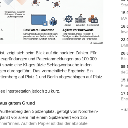
Star
15.
IAA
16.
Inv
23.
DME
ist, zeigt sich beim Blick auf die nackten Zahlen. Für
28.
Bit
-Neugründungen und Patentanmeldungen pro 100.000
 sowie eine KI-gestützte Schlagwortsuche in den
09.
gen durchgeführt. Das vermeintliche Ergebnis: Ein
deG
temberg auf Platz 1 und Berlin abgeschlagen auf Platz
15.
Fra
se Interpretation jedoch zu kurz.
17.
Ent
 aus gutem Grund
» al
ürttemberg den Spitzenplatz, gefolgt von Nordrhein-
länzt vor allem mit einem Spitzenwert von 135
er*innen. Auf dem Papier ist das der absolute