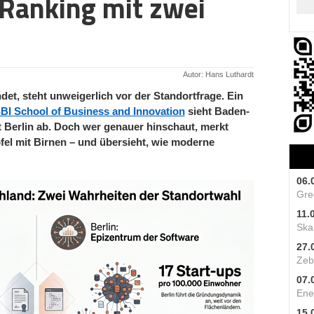
 Ranking mit zwei
Autor: Hans Luthardt
det, steht unweigerlich vor der Standortfrage. Ein
BI School of Business and Innovation
sieht Baden-
t Berlin ab. Doch wer genauer hinschaut, merkt
pfel mit Birnen – und übersieht, wie moderne
06.
Gre
11.
Skal
27.
Zeb
07.
Ene
15.