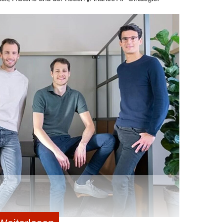
igitalisierung“ seltener auf als in den Verträgen der
rlin).
en bleiben. Ob ein Ökosystem funktioniert, entscheidet
in einem Koalitionsvertrag, sondern an der gelebten
en? Wie steht es um die Vergabe von Fördermitteln (z.
alität zeigen sich die Stadtstaaten hier oft agiler als
 dort „Digitalisierung“ auf jeder Seite des
tudie jedoch einen schmerzhaften und realen Trend: Das
-Vorpommern bildet das Schlusslicht des Rankings
tz 15) und Sachsen-Anhalt (Platz 14). Mit statistisch
 Patenten je 100.000 Einwohner*innen in MV herrscht
ür Gründer*innen fehlen in diesen Regionen oft die
n und relevanten Netzwerken.
f bei der Standortwahl
 Daten, muss aber je nach Geschäftsmodell völlig