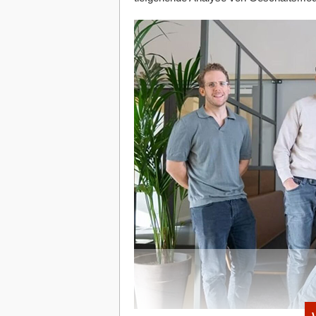
tauchen Begriffe wie „Innovation“ oder „D
südlichen Flächenländer (Platz 15 für Be
Auch hier sollten Gründer*innen gelass
sich nicht an der Anzahl der Buzzwords 
Praxis: Wie schnell arbeiten die Behörd
B. IBB oder Landes-Stipendien)? In der Re
bürokratische Flächenländer, selbst wenn
Parteiprogramms steht.
Bittere Realität im Nordosten
Abseits der Methodik-Kritik zeigt die S
Abdriften des Nordostens. Mecklenburg
(Platz 16), gefolgt von Brandenburg (Pla
nur einer Start-up-Gründung und sieben
hier nach wie vor strukturelle Flaute. F
kritische Masse an Talenten, Investore
Unser Fazit für die Praxis: Augen au
Das Ranking der BSBI liefert wertvolle
anders gelesen werden: