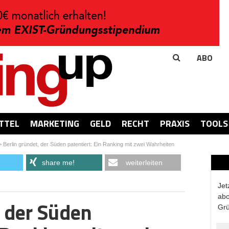
ABO
TTEL
MARKETING
GELD
RECHT
PRAXIS
TOOLS
>
Berlin gründet, der Süden patentiert: Ein Ranking mit zwei Wahrheiten
share me!
weiterleiten
Jet
abo
, der Süden
Grü