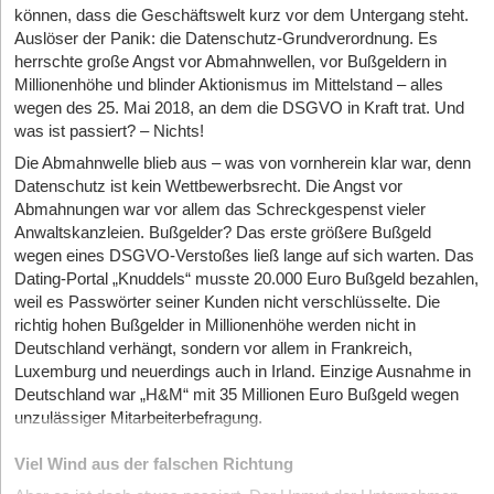
können, dass die Geschäftswelt kurz vor dem Untergang steht.
Auslöser der Panik: die Datenschutz-Grundverordnung. Es
herrschte große Angst vor Abmahnwellen, vor Bußgeldern in
Millionenhöhe und blinder Aktionismus im Mittelstand – alles
wegen des 25. Mai 2018, an dem die DSGVO in Kraft trat. Und
was ist passiert? – Nichts!
Die Abmahnwelle blieb aus – was von vornherein klar war, denn
Datenschutz ist kein Wettbewerbsrecht. Die Angst vor
Abmahnungen war vor allem das Schreckgespenst vieler
Anwaltskanzleien. Bußgelder? Das erste größere Bußgeld
wegen eines DSGVO-Verstoßes ließ lange auf sich warten. Das
Dating-Portal „Knuddels“ musste 20.000 Euro Bußgeld bezahlen,
weil es Passwörter seiner Kunden nicht verschlüsselte. Die
richtig hohen Bußgelder in Millionenhöhe werden nicht in
Deutschland verhängt, sondern vor allem in Frankreich,
Luxemburg und neuerdings auch in Irland. Einzige Ausnahme in
Deutschland war „H&M“ mit 35 Millionen Euro Bußgeld wegen
unzulässiger Mitarbeiterbefragung.
Viel Wind aus der falschen Richtung