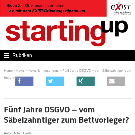
Rubriken
Home
>
News
>
News & Investments
>
Fünf Jahre DSGVO – vom Säbelzahntiger zum
Bettvorleger?
Fünf Jahre DSGVO – vom
Säbelzahntiger zum Bettvorleger?
Autor: Achim Barth