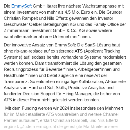
Die
EmmySoft
GmbH läutet ihre nächste Wachstumsphase mit
einem Investment von mehr als 4,5 Mio. Euro ein. Die Gründer
Christian Rampelt und Nils Effertz gewannen den Investor
Geschwister Oetker Beteiligungen KG und das Family Office der
Zimmermann Investment GmbH & Co. KG sowie weitere
namhafte markterfahrene Unternehmer*innen.
Der innovative Ansatz von EmmySoft: Die SaaS-Lösung baut
ohne rip-and-replace auf existierende ATS (Applicant Tracking
Systems) auf, sodass bereits vorhandene Systeme modernisiert
werden können. Damit transformiert die Lösung den gesamten
Recruitingprozess für Bewerber*innen, Arbeitgeber*innen und
Headhunter*innen und bietet zugleich eine neue Art der
Transparenz. So entstehen einzigartige Kollaboration, AI-basierte
Analyse von Hard und Soft Skills, Predictive Analytics und
fundierter Decision Support für Hiring Manager, die bisher von
ATS in dieser Form nicht geleistet werden konnten.
„Mit dem Funding werden wir 2024 insbesondere den Mehrwert
für im Markt etablierte ATS vorantreiben und weitere Channel
Partner aufbauen“, erklärt Christian Rampelt, und Nils Effertz
ergänzt: „Zudem ermöglicht die gefestigte Marktreife unserer