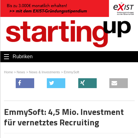
Rubriken
Home
>
News
>
News & Investments
>
EmmySoft
EmmySoft: 4,5 Mio. Investment
für vernetztes Recruiting