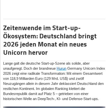
sämtliche Zusagen für eine sechsstellige Finanzierung innerhalb
eines Tages vorlagen. Das Investorenteam rekrutiert sich
vollständig aus der Region Hannover, darunter Dr. Gunter
Dunkel, ehemaliger Vorstandsvorsitzender der Nord/LB.
Zeitenwende im Start-up-
Der rasante Abschluss fügt sich in die bisherige Historie ein: Erst
im April 2026 im Braunschweiger Trafo Hub gegründet, brachte
Ökosystem: Deutschland bringt
das Start-up bereits im Juni sein Produkt auf den Markt. Die KI-
Lösung für Steuerkanzleien werde nach Unternehmensangaben
2026 jeden Monat ein neues
inzwischen bundesweit genutzt.
Unicorn hervor
Verschwiegenheitspflicht und berufsrechtliche Hürden
Lange galt die deutsche Start-up-Szene als solide, aber
Der Markt, in den Invecorum vorstößt, steht unter Druck.
unaufgeregt. Doch der brandneue
Hurun
Germany Unicorn Index
Steuerkanzleien leiden unter Fachkräftemangel, was den Einsatz
2026 zeigt eine radikale Transformation: Mit einem Gesamtwert
von KI-Assistenten attraktiv macht. Das Branchenproblem: Die
von 118,9 Milliarden Euro (129 Mrd. US$) und zwölf
Nutzung etablierter US-Lösungen ist für Berufsträger*innen
Neuzugängen allein in diesem Jahr deklassiert Deutschland den
riskant, da sie gesetzlich zu strenger Verschwiegenheit
restlichen Kontinent. Im globalen Ranking klettert die
verpflichtet sind. Landen sensible Mandant*innendaten auf
Bundesrepublik damit auf Platz 5 – getrieben von einer
amerikanischen Servern, drohen massive Compliance-
historischen Welle an DeepTech-, KI- und Defense-Start-ups.
Probleme.