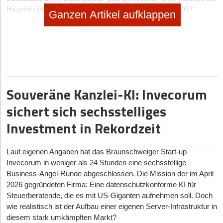
Hauptsitz in München. Die Firma wurde im November 2017
Ganzen Artikel aufklappen
gegründet und beschäftigt über 100 Mitarbeiter. DataGuards
Privacy-as-a-Service-Lösung ermöglicht es über 1.000 Kunden –
von kleinen und mittleren Unternehmen (KMU) bis hin zu global
tätigen Konzernen – nationale und internationale
Datenschutzbestimmungen einzuhalten.
Hat Ihnen der Artikel gefallen?
Souveräne Kanzlei-KI: Invecorum
sichert sich sechsstelliges
Dann melden Sie sich kostenlos für unseren
Newsletter
an, um
exklusive Inhalte zu erhalten.
Investment in Rekordzeit
eintragen
Laut eigenen Angaben hat das Braunschweiger Start-up
Invecorum in weniger als 24 Stunden eine sechsstellige
Business-Angel-Runde abgeschlossen. Die Mission der im April
2026 gegründeten Firma: Eine datenschutzkonforme KI für
Steuerberatende, die es mit US-Giganten aufnehmen soll. Doch
wie realistisch ist der Aufbau einer eigenen Server-Infrastruktur in
diesem stark umkämpften Markt?