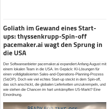
Ein genauer Blick auf das neue Unicorn
Millionen Euro in einer Series-C-Runde und überschreitet damit
glatt die Milliardenbewertung. Moss gesellt sich somit zu einer
neuen Generation deutscher Einhörner (Unicorns), zu der zuletzt
auch die Mobilitätsfirma Finn und das Robotik-Unternehmen
Neura Robotics zählten.
Goliath im Gewand eines Start-
Angeführt wird die aktuelle Runde von Portage, dem
ups: thyssenkrupp-Spin-off
kanadischen Fintech-Investment-Arm von Sagard, unter
pacemaker.ai wagt den Sprung in
Beteiligung der Bestandsinvestoren Cherry Ventures. Dies ist
bemerkenswert, da frühere Runden von Schwergewichten wie
die USA
Valar Ventures (Peter Thiel) und Tiger Global Management
dominiert wurden. Doch was steckt hinter dem rasanten Aufstieg,
und wie behauptet sich das Geschäftsmodell in einem Markt, der
Der Softwareanbieter pacemaker.ai expandiert Anfang August mit
von aggressiven Mitbewerbern geprägt ist?
einem lokalen Team in die USA. Im Gepäck: KI-Lösungen für
einen volldigitalisierten Sales-and-Operations-Planning-Prozess
Die Gründerhistorie: Aus dem Schmerz zur Lösung
(S&OP). Doch wie viel echtes Start-up steckt in dem Spin-off,
Gegründet wurde Moss im Jahr 2019 von Ante Spittler (heutiger
das sich anschickt, die globalen Lieferketten umzukrempeln, und
CEO), Anton Rummel, Ferdinand Meyer und Stephan
wie stehen die Chancen im hart umkämpften US-Markt? Eine
Haslebacher. Die Ursprünge der Idee liegen im klassischen
Einordnung.
Gründer-Schmerz. Spittler, der vor der Gründung von Moss
Erfahrungen im Venture Capital und in der Beratung sammelte,