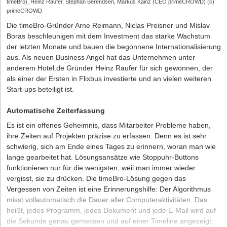
timeBro), Heinz Raufer, Stephan Berendsen, Markus Kainz (CEO primeCROWD) (c)
primeCROWD
Die timeBro-Gründer Arne Reimann, Niclas Preisner und Mislav
Boras beschleunigen mit dem Investment das starke Wachstum
der letzten Monate und bauen die begonnene Internationalisierung
aus. Als neuen Business Angel hat das Unternehmen unter
anderem Hotel.de Gründer Heinz Raufer für sich gewonnen, der
als einer der Ersten in Flixbus investierte und an vielen weiteren
Start-ups beteiligt ist.
Automatische Zeiterfassung
Es ist ein offenes Geheimnis, dass Mitarbeiter Probleme haben,
ihre Zeiten auf Projekten präzise zu erfassen. Denn es ist sehr
schwierig, sich am Ende eines Tages zu erinnern, woran man wie
lange gearbeitet hat. Lösungsansätze wie Stoppuhr-Buttons
funktionieren nur für die wenigsten, weil man immer wieder
vergisst, sie zu drücken. Die timeBro-Lösung gegen das
Vergessen von Zeiten ist eine Erinnerungshilfe: Der Algorithmus
misst vollautomatisch die Dauer aller Computeraktivitäten. Das
heißt, jedes Programm, jedes Dokument und jede E-Mail wird auf
die Sekunde genau gemessen und auf einer Timeline angezeigt.