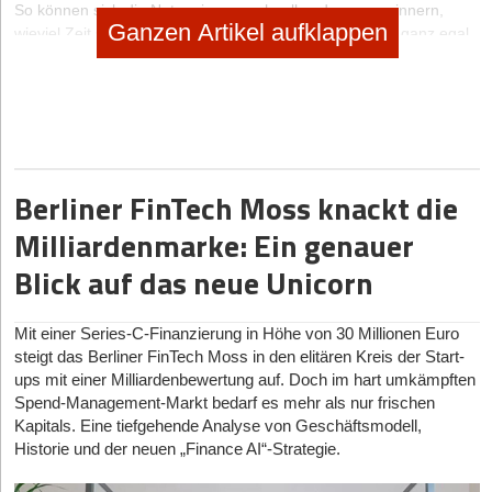
So können sich die Nutzer immer schnell und genau erinnern,
Ganzen Artikel aufklappen
wieviel Zeit sie auf welchem Projekt gearbeitet haben – ganz egal,
wie weit es zurück liegt.
„Was unser Tracking einzigartig macht, ist die Privatsphäre. Alle
Daten werden ausschließlich auf dem Gerät des Nutzers
gespeichert – und nicht in der Cloud. So stellen wir sicher, dass
niemand außer dem Nutzer sehen kann, woran er wie lange
gearbeitet hat. Kein Chef kann da reingucken, kein Kollege und
Berliner FinTech Moss knackt die
auch nicht wir bei timeBro. Damit erfüllen wir als einziger Activity
Tracker wirklich die Datenschutzbestimmungen in großen
Milliardenmarke: Ein genauer
Unternehmen”, so Arne Reimann von timeBro.
Blick auf das neue Unicorn
Hat Ihnen der Artikel gefallen?
Mit einer Series-C-Finanzierung in Höhe von 30 Millionen Euro
steigt das Berliner FinTech Moss in den elitären Kreis der Start-
Dann melden Sie sich kostenlos für unseren
Newsletter
an, um
ups mit einer Milliardenbewertung auf. Doch im hart umkämpften
exklusive Inhalte zu erhalten.
Spend-Management-Markt bedarf es mehr als nur frischen
Kapitals. Eine tiefgehende Analyse von Geschäftsmodell,
eintragen
Historie und der neuen „Finance AI“-Strategie.