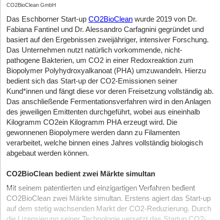
CO2BioClean GmbH
Das Eschborner Start-up
CO2BioClean
wurde 2019 von Dr.
Fabiana Fantinel und Dr. Alessandro Carfagnini gegründet und
basiert auf den Ergebnissen zweijähriger, intensiver Forschung.
Das Unternehmen nutzt natürlich vorkommende, nicht-
pathogene Bakterien, um CO2 in einer Redoxreaktion zum
Biopolymer Polyhydroxyalkanoat (PHA) umzuwandeln. Hierzu
bedient sich das Start-up der CO2-Emissionen seiner
Kund*innen und fängt diese vor deren Freisetzung vollständig ab.
Das anschließende Fermentationsverfahren wird in den Anlagen
des jeweiligen Emittenten durchgeführt, wobei aus eineinhalb
Kilogramm CO2ein Kilogramm PHA erzeugt wird. Die
gewonnenen Biopolymere werden dann zu Filamenten
verarbeitet, welche binnen eines Jahres vollständig biologisch
abgebaut werden können.
CO2BioClean bedient zwei Märkte simultan
Mit seinem patentierten und einzigartigen Verfahren bedient
CO2BioClean zwei Märkte simultan. Erstens agiert das Start-up
auf dem stetig wachsenden Markt der CO2-Reduzierung. Durch
die Lizensierung seiner Technologie versetzt das Startup CO2-