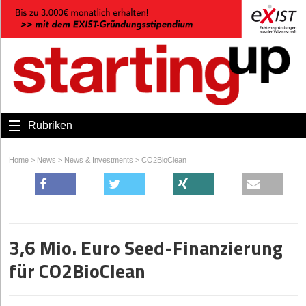
Rubriken
Home
>
News
>
News & Investments
>
CO2BioClean
3,6 Mio. Euro Seed-Finanzierung
für CO2BioClean