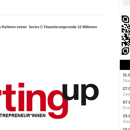
im Rahmen seiner Series C Finanzierungsrunde 32 Millionen
11.
Skal
27.
Zeb
07.
Ene
15.
Star
15.