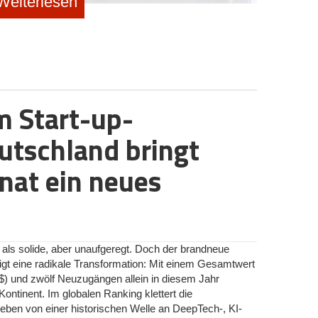
Weiterlesen
e Milliardenmarke: Ein genauer Blick auf das
g, Michael Koscharnyj, Patrik Elfert und Jan Möller © Loopario GmbH /
agement von Mehrwegladungsträgern wie Paletten,
inen blinden Fleck dar, da etablierte Transport- und
m Start-up-
und WMS) diesen spezifischen Bereich nicht im
Weltweit fielen laut Start-up-Schätzungen jährlich rund
utschland bringt
 an, die in der Praxis häufig noch händisch gebucht
ürden.
nat ein neues
em.
Logistikbude
) setzt hier mit einem sogenannten
 an. Diese Softwarelösung solle als zusätzlicher
uren von Unternehmen integriert werden. Ziel des
 sowie langwierige Abstimmungsprozesse auf digitalem
 als solide, aber unaufgeregt. Doch der brandneue
t eine radikale Transformation: Mit einem Gesamtwert
$) und zwölf Neuzugängen allein in diesem Jahr
gaben auf die digitale Verwaltung von Paletten und
ontinent. Im globalen Ranking klettert die
erketten ausgelegt.
ieben von einer historischen Welle an DeepTech-, KI-
usammenführen und Abstimmen von Tauschvorgängen