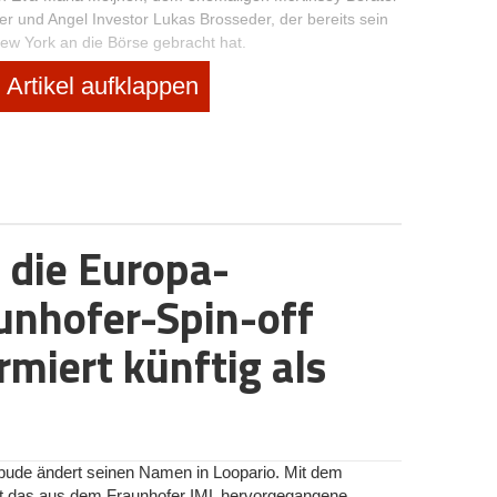
 und Angel Investor Lukas Brosseder, der bereits sein
ew York an die Börse gebracht hat.
Artikel aufklappen
n, das Wachstum zu beschleunigen, die internationale
medizinische Behandlungsspektrum auszubauen. Hierzu
Dentistry Plattform für Zahnärzte und Patienten
Netzwerk an Partnerzahnärzten erweitern.
rt: "Wir sind angetreten, um die weltweit führende
 die Europa-
al zum Maß aller Dinge zu machen. Die medizinische
en Zahnmedizin in die Hände spezialisierter und bestens
ital Dentistry Plattform, von der Zahnärzte und Patienten
unhofer-Spin-off
dergelassenen Praxen den Weg ins digitale Zeitalter. Wie
in ist, unterstreicht derzeit die Pandemie. Patienten
rmiert künftig als
 welche unsere konsequente Digitalisierung ermöglicht.
ven Effekten bei Behandlungsergebnis und Preis. Für
kontinuierlich zusätzliche Patientengruppen.“
bude ändert seinen Namen in Loopario. Mit dem
et das aus dem Fraunhofer IML hervorgegangene