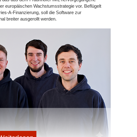
er europäischen Wachstumsstrategie vor. Beflügelt
eren
eintragen
ies-A-Finanzierung, soll die Software zur
rhalten.
al breiter ausgerollt werden.
share me!
weiterleiten
ssieren:
 dem Algorithmus oder Neustart in die
nited Robotics Group eröffnet Real-Labor im
Media-Hoffnung