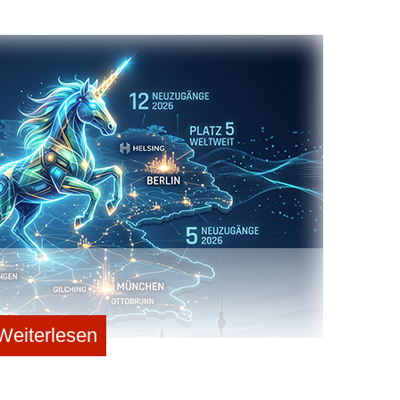
ernehmen. Das Unternehmen nutzt dafür unter anderem
lege automatisiert in die Buchungssysteme zu
mstellbar und werde derzeit über Weblinks in 66
oopario mehr als 50 Millionen Ladungsträger für aktuell
 wie DACHSER, die Nagel-Group und Georg Utz.
Michael Koscharnyj, Patrik Elfert, Jan Möller und Dr.
 als Spin-off aus dem Fraunhofer-Institut für
tmund.
h eine im Frühjahr 2026 abgeschlossene Series-A-
nf Millionen Euro untermauert, angeführt vom
r Kapitalspritze sei das Team seit Jahresbeginn auf
Weiterlesen
et die Namensänderung damit, dass sich Ladungsträger
 neue Markenname – ein Konstrukt aus „Loop“
) – diese internationale Ausrichtung künftig besser