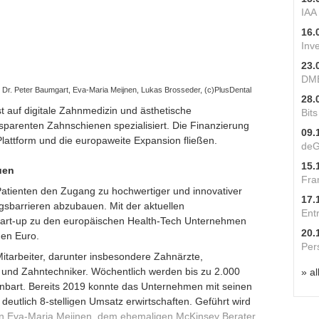
IAA
16.
Inv
23.
DME
. Peter Baumgart, Eva-Maria Meijnen, Lukas Brosseder, (c)PlusDental
28.
t auf digitale Zahnmedizin und ästhetische
Bit
nsparenten Zahnschienen spezialisiert. Die Finanzierung
09.
 Plattform und die europaweite Expansion fließen.
deG
15.
uen
Fra
 Patienten den Zugang zu hochwertiger und innovativer
17.
barrieren abzubauen. Mit der aktuellen
Ent
Start-up zu den europäischen Health-Tech Unternehmen
20.
nen Euro.
Per
Mitarbeiter, darunter insbesondere Zahnärzte,
 und Zahntechniker. Wöchentlich werden bis zu 2.000
» al
inbart. Bereits 2019 konnte das Unternehmen mit seinen
utlich 8-stelligen Umsatz erwirtschaften. Geführt wird
rin Eva-Maria Meijnen, dem ehemaligen McKinsey Berater