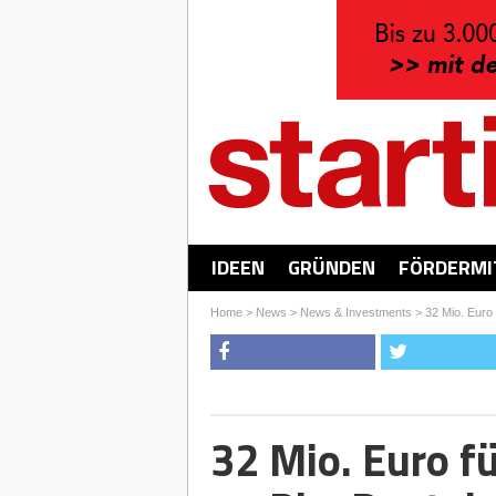
IDEEN
GRÜNDEN
FÖRDERMI
Home
>
News
>
News & Investments
>
32 Mio. Euro 
32 Mio. Euro f