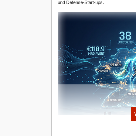
und Defense-Start-ups.
zwischen verschiedenen Partnerunt
KI-gestützte Ansätze, um externe Be
überführen.
Die Plattform sei in zehn Sprachen u
Ländern genutzt.
Monatlich verwalte das System laut L
46 Anwender, darunter Großkunden
Gründer & Köpfe
Gegründet wurde das Start-up 2021 von 
Philipp Hüning. Das Team formierte sich
Materialfluss und Logistik (IML) in Dor
Die jüngste Wachstumsphase wird durc
Finanzierungsrunde in Höhe von über fü
Risikokapitalgeber Capnamic. Infolge de
über 30 Mitarbeitende angewachsen.
Co-Founder Dr. Philipp Hüning begründ
grenzüberschreitend bewegten und der
(Kreislauf) und „Pario“ (Zusammenführen