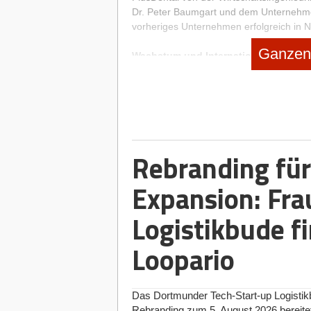
Dr. Peter Baumgart und dem Unternehmer
vorheriges Unternehmen erfolgreich in N
Ganzen 
Wachstum und Internationalisierung
Das zusätzliche Kapital wird dazu diene
Expansion voranzutreiben und das zahn
wird PlusDental seine innovative Digital 
weiterentwickeln und sein europäisches 
Co-Founder Dr. Peter Baumgart kommentie
Rebranding für
Zahnmedizin aus Deutschland auch digit
Verantwortung gehört auch in der digital
ausgebildeter Zahnärzte. Mit unserer Dig
Expansion: Fra
gleichermaßen profitieren, ebnen wir nie
wichtig die Digitalisierung der Zahnmediz
Logistikbude fi
schätzen die Transparenz und Effizienz,
Besonders profitieren sie von den positi
Loopario
unsere Partnerzahnärzte erschließen wir 
Hat Ihnen der Artikel gefallen?
Das Dortmunder Tech-Start-up Logistik
Rebranding zum 5. August 2026 bereit