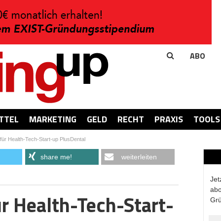
ABO
TTEL
MARKETING
GELD
RECHT
PRAXIS
TOOLS
für Health-Tech-Start-up PlusDental
share me!
weiterleiten
Jet
abo
ür Health-Tech-Start-
Grü