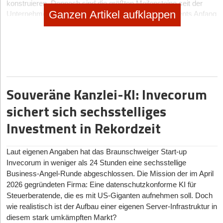
konstruieren. Dennoch sind die größten Meilensteine seit der
Ganzen Artikel aufklappen
Unternehmensgründung die Einreichung unseres Patents Anfang
Februar und die am 15.06.2021 gestartete Crowdinvesting-
Kampagne bei
Econeers
.
Nun zu eurem Polsterpapier: Was ist das Besondere an
Papair?
Unser Polsterpapier besteht zu 100% aus Recyclingpapier und
Souveräne Kanzlei-KI: Invecorum
verzichtet außerdem gänzlich auf den Einsatz von Kunststoffen
oder Klebstoffen. Dies verleiht unseren Produkten eine exzellente
sichert sich sechsstelliges
Recyclingfähigkeit, denn wir möchten mit unserem Produkt für
Investment in Rekordzeit
wirklich nachhaltige Produkte stehen. Dies sollen auch die
Endverbraucher*innen spüren. Bisher ist der Verpackungsmarkt
sehr anonym und niemand weiß, wer das Packmittel im Paket
Laut eigenen Angaben hat das Braunschweiger Start-up
hergestellt hat und genau das wollen wir ändern. Wir wollen eine
Invecorum in weniger als 24 Stunden eine sechsstellige
Marke schaffen, die auch für die Endverbraucher*innen sichtbar
Business-Angel-Runde abgeschlossen. Die Mission der im April
ist und für nachhaltige Packmittel steht. Und das Ganze kostet
2026 gegründeten Firma: Eine datenschutzkonforme KI für
noch nicht einmal mehr, denn wir sind kostenneutral zur
konventionellen Luftpolsterfolie.
Steuerberatende, die es mit US-Giganten aufnehmen soll. Doch
wie realistisch ist der Aufbau einer eigenen Server-Infrastruktur in
diesem stark umkämpften Markt?
Wer sind die Kund*innen?