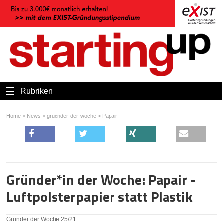
Rubriken
Home
>
News
>
gruender-der-woche
>
Papair
Gründer*in der Woche: Papair -
Luftpolsterpapier statt Plastik
Gründer der Woche 25/21