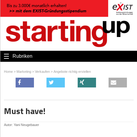
Rubriken
Home
>
Marketing
>
Verkaufen
>
Angebote richtig erstellen
Must have!
Autor: Yani Neugebauer