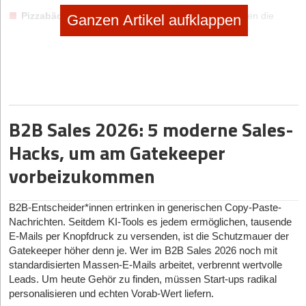
Pizzabäcker 1
beschreibt genau, aus welchen Zutaten die
Ganzen Artikel aufklappen
Pizza besteht, wie sie hergestellt wird und wie viele Kalorien
jedes Stück enthält.
Pizzabäcker 2
beschreibt den köstlichen Geschmack der Pizza,
ihren knusprigen Teig, den Duft der Tomaten und die
Urlaubserinnerung, die seine Pizza hervorruft.
Bei regelmäßigen Umfragen zu diesem Beispiel entscheiden sich
B2B Sales 2026: 5 moderne Sales-
über 95 Prozent der Zuhörer spontan für die zweite Pizza. Die
Hacks, um am Gatekeeper
Beschreibung des ersten Pizzabäckers war technisch korrekt und
sehr detailliert. Die Beschreibung des zweiten Pizzabäckers hat
vorbeizukommen
Bilder, Gefühle und Emotionen hervorgerufen.
Wie kommt es, dass sich die meisten für letztere entscheiden?
Der
B2B-Entscheider*innen ertrinken in generischen Copy-Paste-
Grund:
Wir Menschen treffen Kauf- und
Nachrichten. Seitdem KI-Tools es jedem ermöglichen, tausende
Investitionsentscheidungen zuerst emotional. Nur wenn das
E-Mails per Knopfdruck zu versenden, ist die Schutzmauer der
Bauchgefühl stimmt, wird Kaufinteresse ausgelöst. Dieses wird
Gatekeeper höher denn je. Wer im B2B Sales 2026 noch mit
später durch den Verstand geprüft. Werden Verstand und Bauch
standardisierten Massen-E-Mails arbeitet, verbrennt wertvolle
überzeugt, ist ein Angebot schmackhaft und Erfolg stellt sich ein.
Leads. Um heute Gehör zu finden, müssen Start-ups radikal
Wie eine überzeugende Geschäftsidee mit einem schmackhaften
personalisieren und echten Vorab-Wert liefern.
Angebot entsteht, erläutern die folgenden vier Punkte.