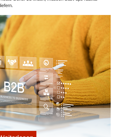
itbewerber gäbe, die ebenfalls bei Google werben.
iefern.
schalteten Anzeigen bei einer Suchanfrage ausgespielt
stem. Doch damit nicht genug, denn du musst genau die
se zu beliebt, musst du zu viel auf den einzelnen Klick
r eine zu kleine Menge an Personen erreichen. Werden
geben, benötigst du zwar nur ein geringes Gebot, es gibt
in Angebot interessieren.
bten und günstigen Keywords zu finden, musst du zudem
dig überprüfen. Es lässt sich also festhalten, dass
für sich ist.
ur beauftragen solltest
acht deutlich, dass es viele Gelegenheiten gibt, bei
ennen. Typische Anfängerfehler wie falsche-
ten Besuchern, winzigen Aufenthaltsraten und einer
lsche Gebotshöhen steigern deine Ausgaben, ohne dass
en können. Setze dein Budget so klug wie möglich ein