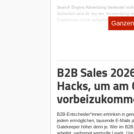
Search Engine Advertising bedeutet nich
Sicherlich sind dir bei der Verwendung 
Ergebnisse schon aufgefallen, die am D
Ganzen 
Ergebnissen ausgespielt werden. Die pro
– das
Marktsegment Suchmaschinenwe
Nun gibt es Gründer, die auf die Verw
Programms – am liebsten verzichten wür
Komplexität der Angelegenheit. Wir könne
wirbt, der stirbt
, dieser Satz galt vor 10
B2B Sales 2026
Ads sind ein unverzichtbarer Teil in dei
verwendet. Sie gehört zum Internet wie d
Ads so kompliziert?
Hacks, um am 
vorbeizukomm
Google Ads sind vielfältig, aber komp
Du kannst genau bestimmen, welchem Nu
Suchbegriffen sie ausgespielt werden so
B2B-Entscheider*innen ertrinken in ge
willst. Geschlecht, Alter und sonstige 
jedem ermöglichen, tausende E-Mails p
Google festgelegten Zielgruppe sein. D
Gatekeeper höher denn je. Wer im B2B 
klickt, und kannst ein festes tägliches 
arbeitet, verbrennt wertvolle Leads. Um