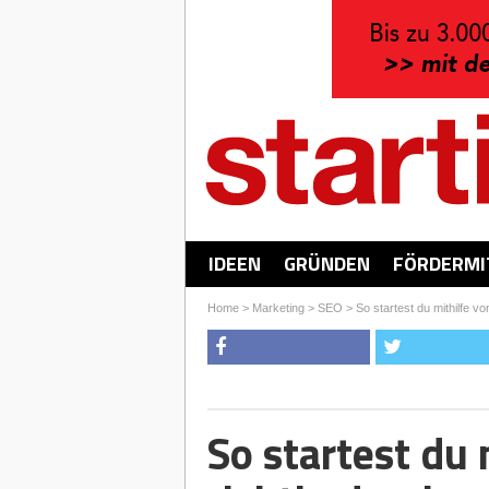
IDEEN
GRÜNDEN
FÖRDERMI
Home
>
Marketing
>
SEO
>
So startest du mithilfe vo
So startest du 