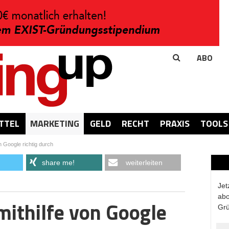
ABO
TTEL
MARKETING
GELD
RECHT
PRAXIS
TOOLS
n Google richtig durch
share me!
weiterleiten
Jet
abo
mithilfe von Google
Grü