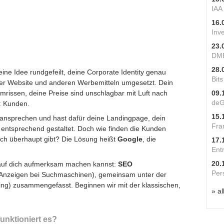
IAA
16.
Inv
23.
DME
28.
eine Idee rundgefeilt, deine
Corporate Identity
genau
Bit
ner Website und anderen Werbemitteln umgesetzt. Dein
umrissen, deine Preise sind unschlagbar mit Luft nach
09.
deG
r: Kunden.
15.
ansprechen und hast dafür deine Landingpage, dein
Fra
entsprechend gestaltet. Doch wie finden die Kunden
ich überhaupt gibt? Die Lösung heißt
Google
, die
17.
Ent
20.
 auf dich aufmerksam machen kannst:
SEO
Per
Anzeigen bei Suchmaschinen), gemeinsam unter der
g) zusammengefasst. Beginnen wir mit der klassischen,
» al
unktioniert es?