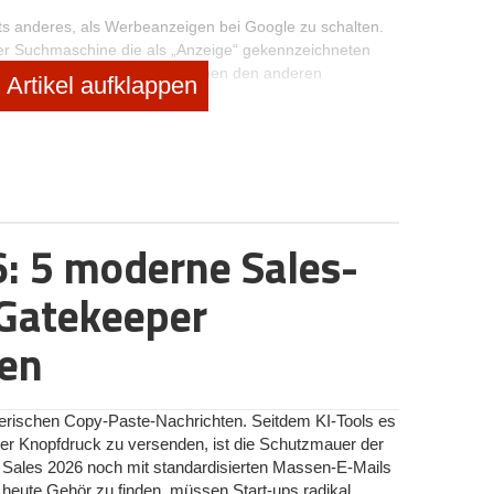
ts anderes, als Werbeanzeigen bei Google zu schalten.
der Suchmaschine die als „Anzeige“ gekennzeichneten
esktop PC über und rechts neben den anderen
Artikel aufklappen
minente Darstellung lässt sich Google natürlich vergüten
rbung
ist ein wachsender Wirtschaftszweig.
endung von Google AdWords – so der Name des
den. Sie scheuen nicht nur die Kosten, sondern auch die
n hier nur raten: Nimm dir daran kein Beispiel!
Wer nicht
0 Jahren und wird auch in 100 Jahren noch gelten. Google
: 5 moderne Sales-
nem Marketingmix, weil einfach jeder die Suchmaschine
as „up“ zu „Start“. Aber warum ist die Verwendung der
Gatekeeper
en
lex
tzer deine Werbung angezeigt wird, bei welchen
ll und um welche Uhrzeit du dich gerne präsentieren
nerischen Copy-Paste-Nachrichten. Seitdem KI-Tools es
demographische Angaben können Eckpunkte deiner bei
er Knopfdruck zu versenden, ist die Schutzmauer der
u zahlst nur dann, wenn auch jemand auf deine Werbung
Sales 2026 noch mit standardisierten Massen-E-Mails
bzw. monatliches Budget bestimmen. So weit, so einfach –
 heute Gehör zu finden, müssen Start-ups radikal