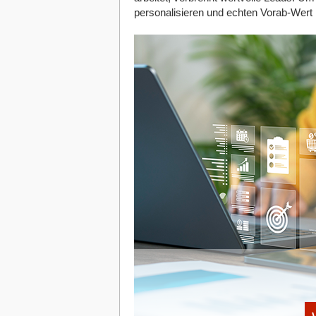
das wäre es zumindest, wenn es keine M
personalisieren und echten Vorab-Wert l
Die Konkurrenz bei Google
Um zu entscheiden, welche der vielen ge
wird, gibt es ein kompliziertes Bietersy
passenden Suchwörter bewerben. Sind die
bieten und kannst mit deinem Budget nu
die Suchwörter hingegen zu selten einge
aber zu wenige Personen, die sich für de
Um die richtige Balance zwischen belie
die Performance deiner Google Ads bestän
Google AdWords eine kleine Wissenschaft 
Warum du eine Google AdWords Agent
Die Komplexität des Themas Google Ads m
der Suchmaschinenwerbung Geld zu verbr
Versprechen-Keywords (die zu enttäusch
Abwertung deiner Seite führen) oder fa
die gewünschten Ergebnisse erzielt werd