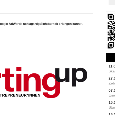
ogle AdWords schlagartig Sichtbarkeit erlangen kannst.
11.
Skal
27.
Zeb
07.
Ene
15.
Star
15.