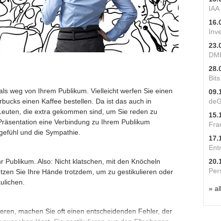
IAA
16.
Inv
23.
DME
28.
Bit
als weg von Ihrem Publikum. Vielleicht werfen Sie einen
09.
rbucks einen Kaffee bestellen. Da ist das auch in
deG
Leuten, die extra gekommen sind, um Sie reden zu
15.
 Präsentation eine Verbindung zu Ihrem Publikum
Fra
sgefühl und die Sympathie.
17.
Ent
r Publikum. Also: Nicht klatschen, mit den Knöcheln
20.
Per
zen Sie Ihre Hände trotzdem, um zu gestikulieren oder
ulichen.
» al
ren, machen Sie oft einen entscheidenden Fehler, der