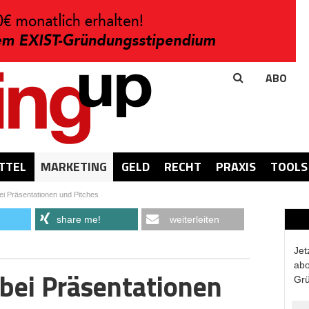
ABO
TTEL
MARKETING
GELD
RECHT
PRAXIS
TOOLS
i Präsentationen und Pitches
share me!
weiterleiten
Jet
abo
 bei Präsentationen
Grü