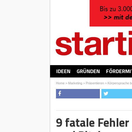
IDEEN
GRÜNDEN
FÖRDERMI
Home
>
Marketing
>
Präsentieren
>
Körpersprache be
9 fatale Fehler