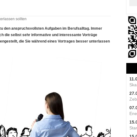
erlassen sollten
 zu den anspruchsvollsten Aufgaben im Berufsalltag. Immer
ch die selbst sehr informative und interessante Vorträge
ngestellt, die Sie während eines Vortrages besser unterlassen
11.
Skal
27.
Zeb
07.
Ene
15.
Star
15.