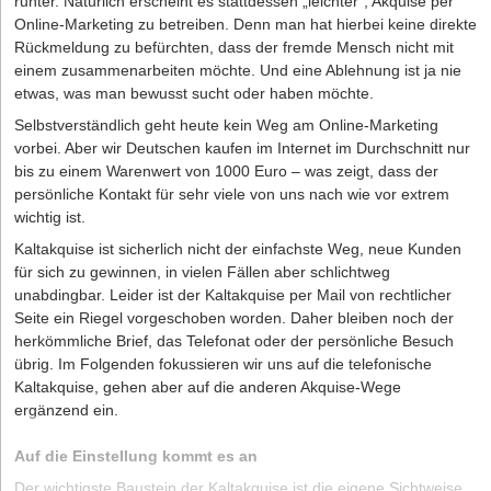
runter. Natürlich erscheint es stattdessen „leichter“, Akquise per
Online-Marketing zu betreiben. Denn man hat hierbei keine direkte
Rückmeldung zu befürchten, dass der fremde Mensch nicht mit
einem zusammenarbeiten möchte. Und eine Ablehnung ist ja nie
etwas, was man bewusst sucht oder haben möchte.
Selbstverständlich geht heute kein Weg am Online-Marketing
vorbei. Aber wir Deutschen kaufen im Internet im Durchschnitt nur
bis zu einem Warenwert von 1000 Euro – was zeigt, dass der
persönliche Kontakt für sehr viele von uns nach wie vor extrem
wichtig ist.
Kaltakquise ist sicherlich nicht der einfachste Weg, neue Kunden
für sich zu gewinnen, in vielen Fällen aber schlichtweg
unabdingbar. Leider ist der Kaltakquise per Mail von rechtlicher
Seite ein Riegel vorgeschoben worden. Daher bleiben noch der
herkömmliche Brief, das Telefonat oder der persönliche Besuch
übrig. Im Folgenden fokussieren wir uns auf die telefonische
Kaltakquise, gehen aber auf die anderen Akquise-Wege
ergänzend ein.
Auf die Einstellung kommt es an
Der wichtigste Baustein der Kaltakquise ist die eigene Sichtweise