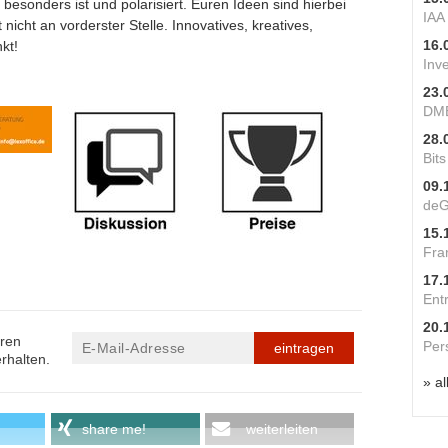
h besonders ist und polarisiert. Euren Ideen sind hierbei
IAA
icht an vorderster Stelle. Innovatives, kreatives,
16.
kt!
Inv
23.
DME
28.
Bit
09.
deG
15.
Fra
17.
Ent
20.
eren
Per
eintragen
rhalten.
» al
share me!
weiterleiten