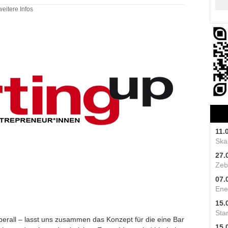
eitere Infos
11.
Skal
27.
Zeb
07.
Ene
15.
Star
berall – lasst uns zusammen das Konzept für die eine Bar
15.