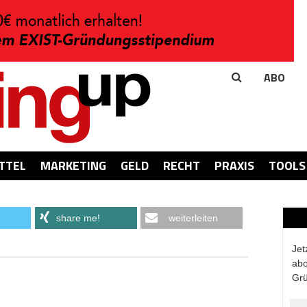
ABO
TTEL
MARKETING
GELD
RECHT
PRAXIS
TOOLS
share me!
weiterleiten
Jet
abo
Grü