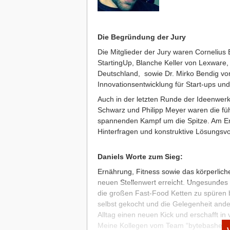
Die Begründung der Jury
Die Mitglieder der Jury waren Cornelius
StartingUp, Blanche Keller von Lexware
Deutschland, sowie Dr. Mirko Bendig v
Innovationsentwicklung für Start-ups un
Auch in der letzten Runde der Ideenwerks
Schwarz und Philipp Meyer waren die füh
spannenden Kampf um die Spitze. Am En
Hinterfragen und konstruktive Lösungsv
Daniels Worte zum Sieg:
Ernährung, Fitness sowie das körperlich
neuen Stellenwert erreicht. Ungesundes
die großen Fast-Food Ketten zu spüren 
selbst gekocht und die Gelegenheit and
Alltag einen neuen Kick und erschafft i
Meine Kollegen vom Team “bytebashers" 