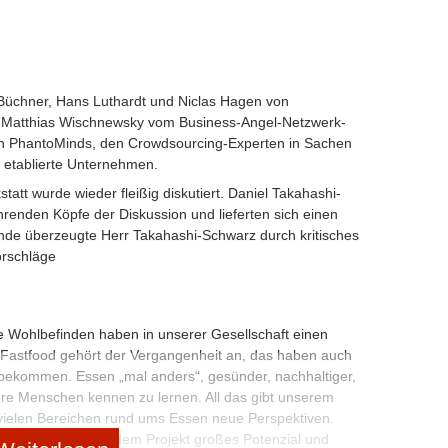
 Büchner, Hans Luthardt und Niclas Hagen von
, Matthias Wischnewsky vom Business-Angel-Netzwerk-
on
PhantoMinds
, den Crowdsourcing-Experten in Sachen
d etablierte Unternehmen.
tatt wurde wieder fleißig diskutiert. Daniel Takahashi-
renden Köpfe der Diskussion und lieferten sich einen
de überzeugte Herr Takahashi-Schwarz durch kritisches
orschläge
e Wohlbefinden haben in unserer Gesellschaft einen
 Fastfood gehört der Vergangenheit an, das haben auch
bekommen. Essen „mal anders“, gesünder, nachhaltiger,
ere Menschen kennen zu lernen. All das gibt unserem
n vielen Bereichen rund ums Essen neue Perspektiven.
und ich sehen in dem Projekt großes Potenzial und