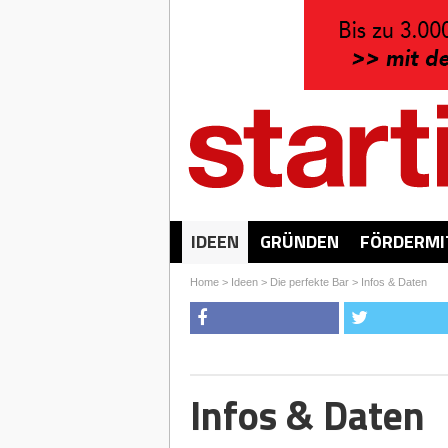
IDEEN
GRÜNDEN
FÖRDERMI
Home
>
Ideen
>
Die perfekte Bar
>
Infos & Daten
Infos & Daten