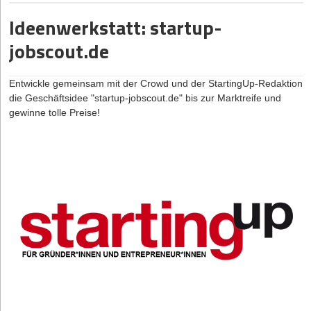
erfassen wollen,
haben wir das
Ideenwerkstatt: startup-
Projekt
jobscout.de
zusätzlich in der
Business Model
Canvas
Entwickle gemeinsam mit der Crowd und der StartingUp-Redaktion
aufgebaut. Hier
die Geschäftsidee "startup-jobscout.de" bis zur Marktreife und
sind ganz
gewinne tolle Preise!
bewusst noch Lücken gelassen, so dass noch viel Raum für
Verbesserungen/Erweiterungen bleibt. Wenn Sie meinen, dass z.B.
im Bereich "Kundenbeziehungen" Wichtiges fehlt, schreiben Sie
einfach: Kundenbeziehungen: "zusätzlich Punkt XY aufnehmen".
>> So funktioniert die Business Model Canvas