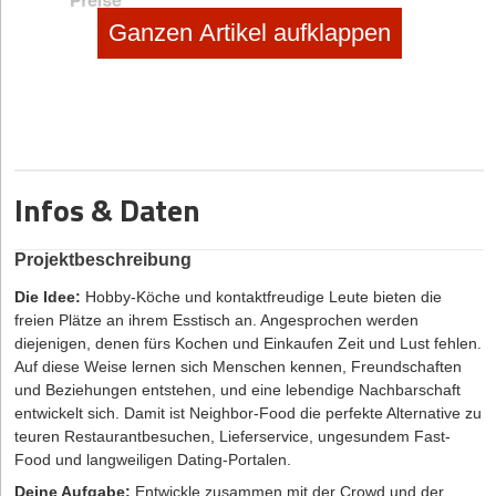
Ganzen Artikel aufklappen
Hat Ihnen der Artikel gefallen?
Dann melden Sie sich kostenlos für unseren
Newsletter
an, um
exklusive Inhalte zu erhalten.
Infos & Daten
eintragen
Projektbeschreibung
Die Idee:
Hobby-Köche und kontaktfreudige Leute bieten die
freien Plätze an ihrem Esstisch an. Angesprochen werden
diejenigen, denen fürs Kochen und Einkaufen Zeit und Lust fehlen.
Auf diese Weise lernen sich Menschen kennen, Freundschaften
und Beziehungen entstehen, und eine lebendige Nachbarschaft
entwickelt sich. Damit ist Neighbor-Food die perfekte Alternative zu
teuren Restaurantbesuchen, Lieferservice, ungesundem Fast-
Food und langweiligen Dating-Portalen.
Deine Aufgabe:
Entwickle zusammen mit der Crowd und der