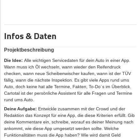
sind ganz
bewusst noch Lücken gelassen, so dass noch viel Raum für
Verbesserungen/Erweiterungen bleibt. Wenn Sie meinen, dass z.B.
im Bereich "Kundenbeziehungen" Wichtiges fehlt, schreiben Sie
einfach: Kundenbeziehungen: "zusätzlich Punkt XY aufnehmen".
Infos & Daten
>> So funktioniert die Business Model Canvas
Projektbeschreibung
Die Idee:
Alle wichtigen Servicedaten für dein Auto in einer App.
Wann muss ich Öl wechseln, wann wieder den Reifendruck
checken, wann neue Scheibenwischer kaufen, wann ist der TÜV
fällig, wann die nächste Inspektion. Es gibt viele Apps rund ums
Auto, doch keine hat alle Termine, Fakten, To-Do´s im Überblick.
Cartotal ist der persönliche Assistent für alle Fragen und Termine
rund ums Auto.
Deine Aufgabe:
Entwickle zusammen mit der Crowd und der
Redaktion das Konzept für eine App, die diese Kriterien erfüllt. Gib
deine Kommentare ein, schreibe, worauf es deiner Meinung nach
ankommt, wie diese App umgesetzt werden sollte. Welche
Funktionalitäten muss die App haben? Wie wird damit Geld