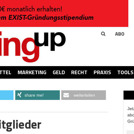
ABO
TTEL
MARKETING
GELD
RECHT
PRAXIS
TOOLS
share me!
weiterleiten
Jet
abo
tglieder
Grü