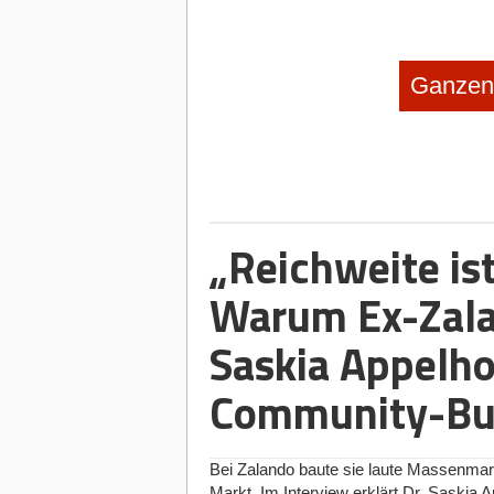
Ganzen 
„Reichweite is
Warum Ex-Zala
Saskia Appelho
Community-Bui
Bei Zalando baute sie laute Massenma
Markt. Im Interview erklärt Dr. Saskia A