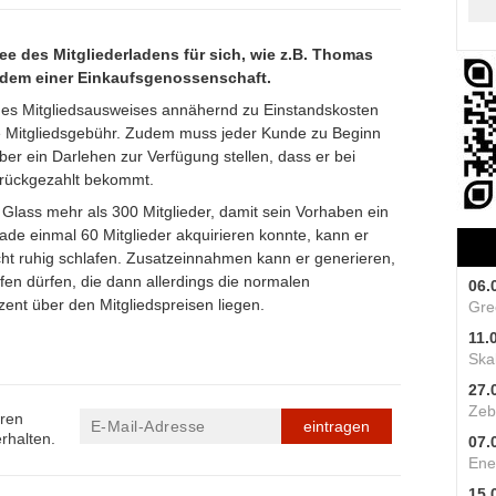
e des Mitgliederladens für sich, wie z.B. Thomas
t dem einer Einkaufsgenossenschaft.
nes Mitgliedsausweises annähernd zu Einstandskosten
he Mitgliedsgebühr. Zudem muss jeder Kunde zu Beginn
er ein Darlehen zur Verfügung stellen, dass er bei
urückgezahlt bekommt.
ass mehr als 300 Mitglieder, damit sein Vorhaben ein
ade einmal 60 Mitglieder akquirieren konnte, kann er
cht ruhig schlafen. Zusatzeinnahmen kann er generieren,
ufen dürfen, die dann allerdings die normalen
06.
zent über den Mitgliedspreisen liegen.
Gre
11.
Skal
27.
Zeb
eren
eintragen
rhalten.
07.
Ene
15.