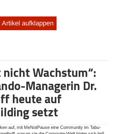
Artikel aufklappen
t nicht Wachstum“:
ndo-Managerin Dr.
ff heute auf
lding setzt
rken auf, mit MeNotPause eine Community im Tabu-
ppelhoff, warum sie die Corporate-Welt hinter sich ließ