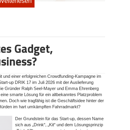
Weiterlesen
eda Jarabi
großen Reichweite und dem schnellen Hype.
Dr. Saskia
f Strategic Marketing bei Zalando prägte sie einst die
e und war später CMO beim FinTech Raisin. Doch mit
iner Plattform für Frauen in den Wechseljahren, wählt
illionenbudgets in reines Performance-Marketing zu
es Gadget,
ten, von Tabus behafteten Markt auf Community und
sie damit eine Gemeinschaft von über 40.000 Frauen. Im
usiness?
um sie die Corporate-Welt hinter sich ließ, wieso ein
ekaufte Klicks und welche Fehler Start-ups beim
t und einer erfolgreichen Crowdfunding-Kampagne im
art-up DRIK 17 im Juli 2026 mit der Auslieferung
Die Gründer Ralph Seel-Mayer und Emma Ehrenberg
eine smarte Lösung für ein altbekanntes Platzproblem
n. Doch wie tragfähig ist die Geschäftsidee hinter der
n bei Zalando und Raisin: Was war dein Auslöser, die
e Hürden im hart umkämpften Fahrradmarkt?
nd mit MeNotPause das volle Gründerrisiko
Der Grundstein für das Start-up, dessen Name
 sich das durch meine ganze Karriere: Ich wollte immer
sich aus „Drink“, „Kit“ und dem Lösungsprinzip
i Zalando war ich Mitarbeiterin Nummer 70, bei Raisin