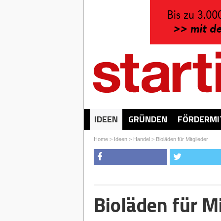
IDEEN
GRÜNDEN
FÖRDERMI
Home
>
Ideen
>
Handel
>
Bioläden für Mitglieder
Bioläden für Mi