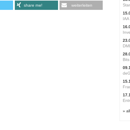
Star
share me!
weiterleiten
15.
IAA
16.
Inv
23.
DME
28.
Bit
09.
deG
15.
Fra
17.
Ent
» al