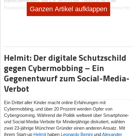
Basischemikalien, wie z.B. Ammoniak, hauptsächlich als
Ganzen Artikel aufklappen
Reaktionspartner für die Herstellung nachgelagerter chemischer
Erzeugnisse. Im Gegensatz dazu haben Feinchemikalien meist
einen tendenziell speziellen Anwendungszweck, z.B. in der
Herstellung von Fotos.
Während im Basischemikalienmarkt eine Kostenführerschaft
durch weitreichende Prozessoptimierung erreicht werden kann,
Helmit: Der digitale Schutzschild
jedoch eine Produktdifferenzierung kaum realisierbar ist, erreicht
man im Feinchemikalienmarkt eine herausgehobene
gegen Cybermobbing – Ein
Wettbewerbsposition durch eine technologische und Know-how-
Gegenentwurf zum Social-Media-
getriebene Vorreiterrolle. In diesem forschungsintensiven
Segment rentieren sich niedrigere Margenpreise
Verbot
dementsprechend nicht. Daraus wird erkennbar, dass sich die
strategischen Anforderungen und Herausforderungen abhängig
Ein Drittel aller Kinder macht online Erfahrungen mit
vom Marktsegment stark unterscheiden können.
Cybermobbing, und über 20 Prozent werden Opfer von
Cybergrooming. Während die Politik weltweit über Smartphone-
Paradigmen- und Perspektivwechsel notwendig
und Social-Media-Verbote für Minderjährige diskutiert, wählen
zwei 23-jährige Münchner Gründer einen anderen Ansatz. Mit
Die großen Barrieren unserer Zeit vom Klimawandel bis hin zur
ihrem Start-up
Helmit
haben
Leonardo Benini
und
Alexander