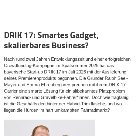
Leonardo und Alexander gehören selbst der Gen Z an und sind
mit jenen Plattformen aufgewachsen, die sie nun sicherer
machen wollen. Die beiden Gründer, die sich bereits seit dem
Kindergarten kennen, haben die Dynamiken von digitaler
Ausgrenzung und Belästigung am eigenen Leib erfahren:
DRIK 17: Smartes Gadget,
Leonardo war als Kind selbst Opfer von Cybermobbing. Wer nun
skalierbares Business?
glaubt, dieses Trauma sei der einzige Auslöser für die Gründung
der Helmit GmbH im Juli 2025 gewesen, irrt. „Der Auslöser war
keine Erfahrung, sondern eine Recherche“, stellt Leonardo Benini
Nach rund zwei Jahren Entwicklungszeit und einer erfolgreichen
klar. Das Gründer-Duo habe analysiert, was Eltern heute
Crowdfunding-Kampagne im Spätsommer 2025 hat das
tatsächlich zur Verfügung stehe, was jedoch meist nur auf App-
bayerische Start-up DRIK 17 im Juli 2026 mit der Auslieferung
Sperren oder Webfilter hinauslaufe. Der 23-Jährige wird deutlich:
seines Premierenprodukts begonnen. Die Gründer Ralph Seel-
„Das ist die falsche Antwort auf die richtige Sorge. Wenn ein Kind
Mayer und Emma Ehrenberg versprechen mit ihrem DRIK 17
nur noch zwei Stunden am Tag online ist, wird in diesen zwei
Carrier eine smarte Lösung für ein altbekanntes Platzproblem
Stunden nichts sicherer.“ Cybergrooming passiere schließlich
von Rennrad- und Gravelbike-Fahrer*innen. Doch wie tragfähig
nicht wegen zu viel Bildschirmzeit, sondern weil Erwachsene
ist die Geschäftsidee hinter der Hybrid-Trinkflasche, und wo
liegen die Hürden im hart umkämpften Fahrradmarkt?
unbemerkt Kontakt aufnehmen und die Kinder aus Scham
schweigen. Technisch möglich sei Helmit laut Benini ohnehin erst
seit kurzem, da kleine Sprachmodelle nun effizient genug seien,
um Kontext direkt und lokal auf dem Gerät zu verarbeiten. „Vor