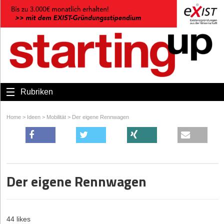
Rubriken
Home
>
Ideen
>
Mobilität
>
Der eigene Rennwagen
Der eigene Rennwagen
44 likes