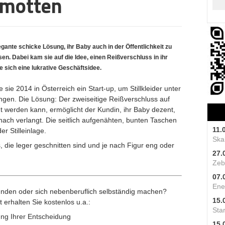
lamotten
gante schicke Lösung, ihr Baby auch in der Öffentlichkeit zu
sen. Dabei kam sie auf die Idee, einen Reißverschluss in ihr
e sich eine lukrative Geschäftsidee.
ie 2014 in Österreich ein Start-up, um Stillkleider unter
ngen. Die Lösung: Der zweiseitige Reißverschluss auf
t werden kann, ermöglicht der Kundin, ihr Baby dezent,
nach verlangt. Die seitlich aufgenähten, bunten Taschen
11.
r Stilleinlage.
Skal
ts, die leger geschnitten sind und je nach Figur eng oder
27.
Zeb
07.
Ene
nden oder sich nebenberuflich selbständig machen?
15.
t erhalten Sie kostenlos u.a.:
Star
ng Ihrer Entscheidung
15.