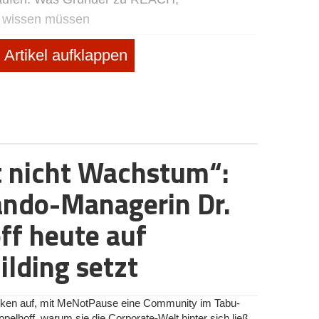
e wissen müssen
nd Familie
Artikel aufklappen
ziehen
rucker
, Auto, Verkehr
t nicht Wachstum“:
chule1 die Sportboot-Ausbildung umkrempelt
ndo-Managerin Dr.
ff heute auf
lding setzt
rken auf, mit MeNotPause eine Community im Tabu-
ppelhoff, warum sie die Corporate-Welt hinter sich ließ