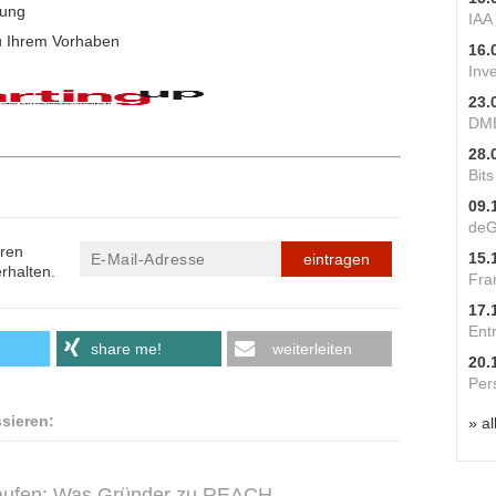
dung
IAA
u Ihrem Vorhaben
16.
Inv
23.
DME
28.
Bit
09.
deG
eren
15.
eintragen
rhalten.
Fra
17.
Ent
share me!
weiterleiten
20.
Per
ssieren:
» al
rkaufen: Was Gründer zu REACH,