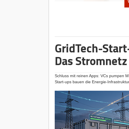
MeNotPause-Gründerin Dr. Saskia Appelhoff Foto: N
Viele Gründer*innen träumen von der 
Appelhoff
weiß, wie das geht: Als Head o
legendäre „Schrei vor Glück“-Kampagn
ihrem eigenen Start-up
MeNotPause
, e
sie bewusst einen anderen Weg. Statt M
GridTech-Start
pumpen, baut sie in einem oft ignorier
tiefes Vertrauen. Inzwischen erreicht 
Das Stromnetz 
StartingUp-Interview erklärt Saskia, war
treues Netzwerk mächtiger ist als eing
Community-Building machen.
Schluss mit reinen Apps: VCs pumpen Mil
Start-ups bauen die Energie-Infrastruktu
Das Interview
Sprung in die Ungewissheit
StartingUp:
Saskia, nach Top-Positione
Corporate-Komfortzone zu verlassen u
einzugehen?
Dr. Saskia Appelhoff:
Eigentlich zieht
dort sein, wo etwas gerade entsteht. Be