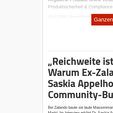
Produktsicherheit & Complianc
19.01.2026
|
Geschäftsideen Kinder u
Ganzen 
SPEIKI: das Spucktuch zum An
no subtitle
|
Selbstständig machen
Selbstständig machen als Foodt
no subtitle
|
Geschäftsideen Mobilität
„Reichweite is
Digitaler Vorreiter: Wie Bootss
Warum Ex-Zala
Saskia Appelho
Community-Bui
Bei Zalando baute sie laute Massenma
Markt. Im Interview erklärt Dr. Saskia A