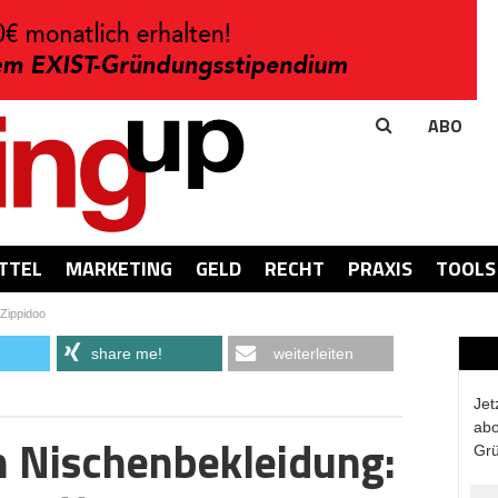
ABO
TTEL
MARKETING
GELD
RECHT
PRAXIS
TOOLS
Zippidoo
share me!
weiterleiten
Jet
abo
n Nischenbekleidung:
Grü