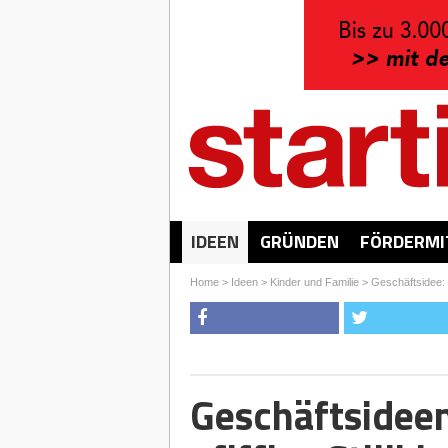
IDEEN
GRÜNDEN
FÖRDERMI
Home
>
Ideen
>
Kinder und Familie
>
Geschäftsidee: 
Geschäftsidee