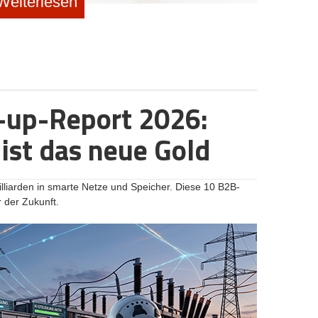
Weiterlesen
eda Jarabi
großen Reichweite und dem schnellen Hype.
Dr. Saskia
f Strategic Marketing bei Zalando prägte sie einst die
e und war später CMO beim FinTech Raisin. Doch mit
iner Plattform für Frauen in den Wechseljahren, wählt
illionenbudgets in reines Performance-Marketing zu
-up-Report 2026:
ten, von Tabus behafteten Markt auf Community und
sie damit eine Gemeinschaft von über 40.000 Frauen. Im
ist das neue Gold
um sie die Corporate-Welt hinter sich ließ, wieso ein
ekaufte Klicks und welche Fehler Start-ups beim
liarden in smarte Netze und Speicher. Diese 10 B2B-
r der Zukunft.
n bei Zalando und Raisin: Was war dein Auslöser, die
nd mit MeNotPause das volle Gründerrisiko
 sich das durch meine ganze Karriere: Ich wollte immer
i Zalando war ich Mitarbeiterin Nummer 70, bei Raisin