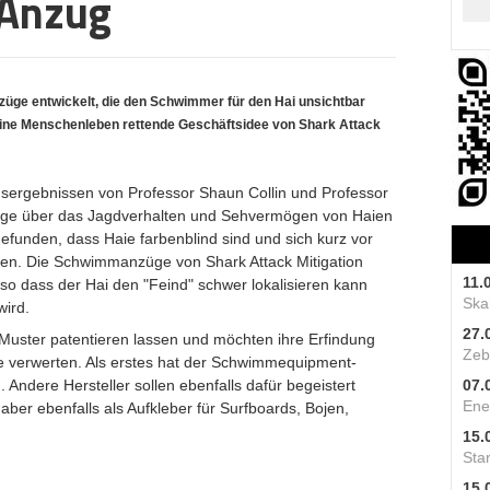
-Anzug
üge entwickelt, die den Schwimmer für den Hai unsichtbar
 Eine Menschenleben rettende Geschäftsidee von Shark Attack
gsergebnissen von Professor Shaun Collin und Professor
ange über das Jagdverhalten und Sehvermögen von Haien
efunden, dass Haie farbenblind sind und sich kurz vor
sen. Die Schwimmanzüge von Shark Attack Mitigation
11.
o dass der Hai den "Feind" schwer lokalisieren kann
Skal
wird.
27.
-Muster patentieren lassen und möchten ihre Erfindung
Zeb
 verwerten. Als erstes hat der Schwimmequipment-
 Andere Hersteller sollen ebenfalls dafür begeistert
07.
Ene
ber ebenfalls als Aufkleber für Surfboards, Bojen,
15.
Star
15.