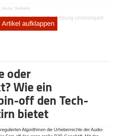
, Auto, Verkehr
chule1 die Sportboot-Ausbildung umkrempelt
Artikel aufklappen
e oder
t? Wie ein
pin-off den Tech-
irn bietet
regulierten Algorithmen die Urheberrechte der Audio-