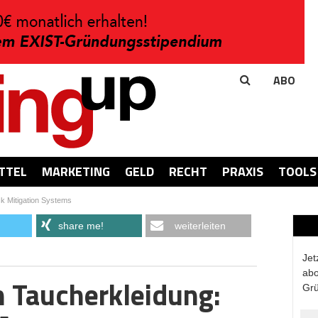
ABO
TTEL
MARKETING
GELD
RECHT
PRAXIS
TOOLS
k Mitigation Systems
share me!
weiterleiten
Jet
abo
 Taucherkleidung:
Grü