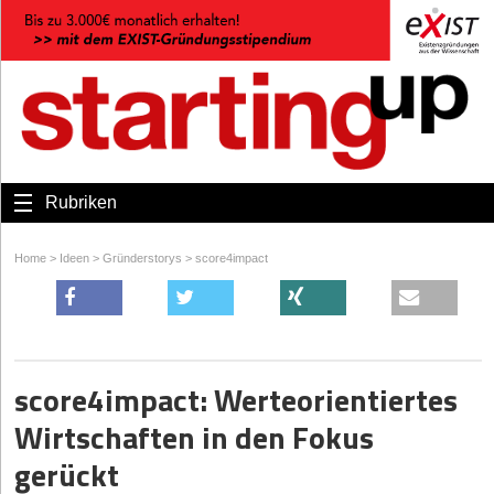
Rubriken
Home
>
Ideen
>
Gründerstorys
>
score4impact
score4impact: Werteorientiertes
Wirtschaften in den Fokus
gerückt