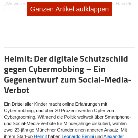
„Wir wollen Wirtschaft neu denken. Unternehmerisches Handeln
Ganzen Artikel aufklappen
hat bislang allein den Profit in den Vordergrund gestellt“, sagt
Ana-Cristina Grohnert. „Jetzt brauchen wir werteorientiertes
Wirtschaften.“ Grohnert ist Co-Founderin der Berlin Advisory
Group, saß bis 2019 bei der Allianz im Vorstand, war Managing
Partnerin bei Ernst & Young und Vorstandsvorsitzende der
Charta der Vielfalt.
Helmit: Der digitale Schutzschild
In der heutigen Zeit mit ihren multiplen Krisen könne und müsse
die Wirtschaft mehr gesellschaftliche Verantwortung übernehmen
gegen Cybermobbing – Ein
als in der Vergangenheit. Sprich: Helfen und umsetzen!
Gegenentwurf zum Social-Media-
Nachhaltig, professionell und messbar. „Die Zeiten, als
Unternehmen Gutes nur getan haben, um darüber reden zu
Verbot
können, sind vorbei“, sagt Tatjana Kiel. Sie ist Geschäftsführerin
von Klitschko Ventures, einem Hamburger Consulting-
Ein Drittel aller Kinder macht online Erfahrungen mit
Unternehmen und der Hilfsorganisation #WeAreAllUkrainians
Cybermobbing, und über 20 Prozent werden Opfer von
gGmbH.
Cybergrooming. Während die Politik weltweit über Smartphone-
Geschäftsführerin der neuen Score 4 Impact gGmbH ist die
und Social-Media-Verbote für Minderjährige diskutiert, wählen
Marketing- und CSR-Expertin Nina Paul. Sie sagt: „Viele
zwei 23-jährige Münchner Gründer einen anderen Ansatz. Mit
Unternehmen haben ohne standardisierten Prozess geschaut,
ihrem Start-up
Helmit
haben
Leonardo Benini
und
Alexander