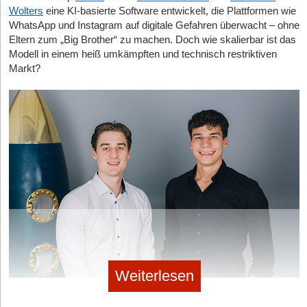
Wolters
eine KI-basierte Software entwickelt, die Plattformen wie
WhatsApp und Instagram auf digitale Gefahren überwacht – ohne
Diese Artikel könnten Sie auch interessieren:
Eltern zum „Big Brother“ zu machen. Doch wie skalierbar ist das
Modell in einem heiß umkämpften und technisch restriktiven
06.08.2026
|
Gründerstorys
Markt?
Reflip: Die europäische Social-Media-Hoffnung
06.08.2026
|
Gründerstorys
KI-Schockstarre oder Milliardenmarkt? Wie ein
Düsseldorfer Spin-off den Tech-Giganten die Stirn
bietet
06.08.2026
|
Gründerstorys
Sheap: Wie Roman Wolf (15) den Prospekt-
Dschungel digitalisiert
05.08.2026
|
Gründerstorys
Weiterlesen
Helmit: Der digitale Schutzschild gegen
Helmit-Gründer Leonardo Benini und Alexander Wolters © Helmit
Cybermobbing – Ein Gegenentwurf zum Social-