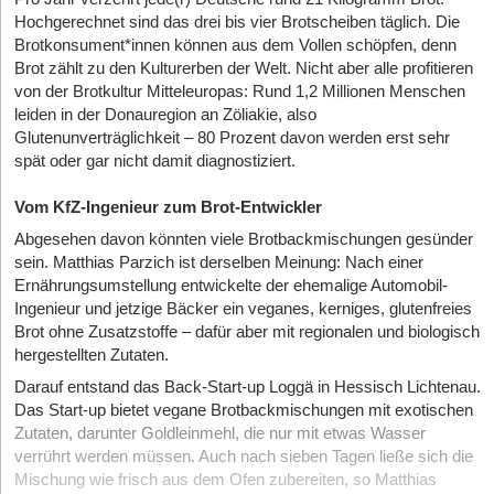
Hochgerechnet sind das drei bis vier Brotscheiben täglich. Die
Brotkonsument*innen können aus dem Vollen schöpfen, denn
Brot zählt zu den Kulturerben der Welt. Nicht aber alle profitieren
von der Brotkultur Mitteleuropas: Rund 1,2 Millionen Menschen
leiden in der Donauregion an Zöliakie, also
Glutenunverträglichkeit – 80 Prozent davon werden erst sehr
spät oder gar nicht damit diagnostiziert.
Vom KfZ-Ingenieur zum Brot-Entwickler
Abgesehen davon könnten viele Brotbackmischungen gesünder
sein. Matthias Parzich ist derselben Meinung: Nach einer
Ernährungsumstellung entwickelte der ehemalige Automobil-
Ingenieur und jetzige Bäcker ein veganes, kerniges, glutenfreies
Brot ohne Zusatzstoffe – dafür aber mit regionalen und biologisch
hergestellten Zutaten.
Darauf entstand das Back-Start-up Loggä in Hessisch Lichtenau.
Das Start-up bietet vegane Brotbackmischungen mit exotischen
Zutaten, darunter Goldleinmehl, die nur mit etwas Wasser
verrührt werden müssen. Auch nach sieben Tagen ließe sich die
Mischung wie frisch aus dem Ofen zubereiten, so Matthias