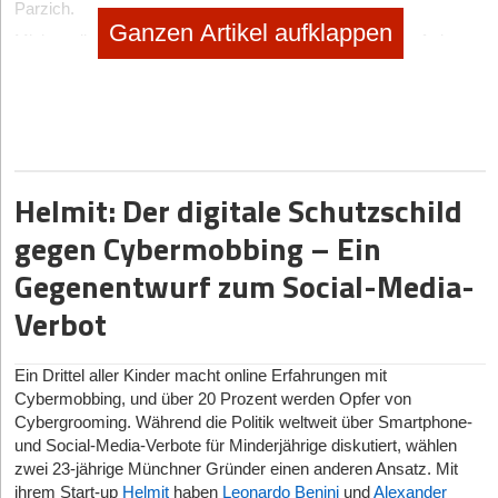
Parzich.
Ganzen Artikel aufklappen
Mittlerweile hat Parzich verschiedene vegane und glutenfreie
Backmischungen im Sortiment, darunter “Alleskörner”,
“Aroniaschnitte”, “Kernbeißer” und “Abendbrot”. Jede Sorte sei
bio, proteinreich, ohne Zuckerzusatz und plastikfrei verpackt.
Mehr zu Loggä gibt es in der TV-Show Die Höhle der Löwen am
Montag, den 9. Oktober 23. Ebenfalls mit dabei sind
myMonsi
,
JobSwop.io
,
Racemates
und BIO-Therma Pad.
Helmit: Der digitale Schutzschild
gegen Cybermobbing – Ein
Hat Ihnen der Artikel gefallen?
Gegenentwurf zum Social-Media-
Dann melden Sie sich kostenlos für unseren
Newsletter
an, um
Verbot
exklusive Inhalte zu erhalten.
eintragen
Ein Drittel aller Kinder macht online Erfahrungen mit
Cybermobbing, und über 20 Prozent werden Opfer von
Cybergrooming. Während die Politik weltweit über Smartphone-
und Social-Media-Verbote für Minderjährige diskutiert, wählen
zwei 23-jährige Münchner Gründer einen anderen Ansatz. Mit
ihrem Start-up
Helmit
haben
Leonardo Benini
und
Alexander