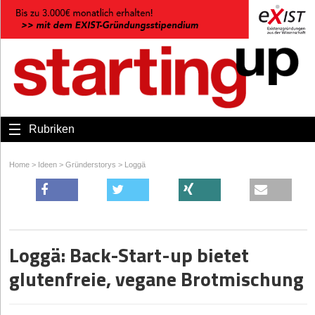
Rubriken
Home
>
Ideen
>
Gründerstorys
>
Loggä
Loggä: Back-Start-up bietet
glutenfreie, vegane Brotmischung