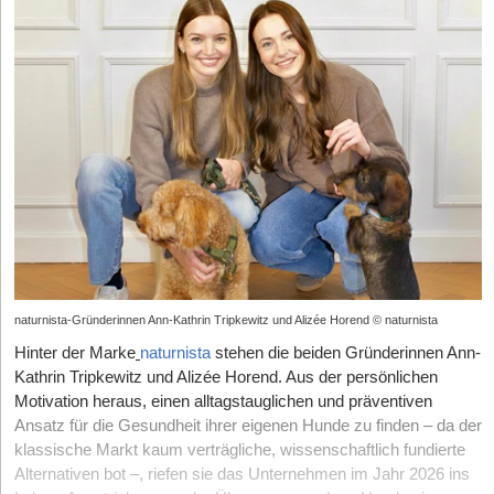
haben heute viel mehr Venture Capital im Bereich Pre-Seed- und
Frequenz des Schnarchens auf Basis eines weltweit führenden,
Trennung erfolge vor allem im Vertrieb: Self-Service für Private,
ist oft der erste echte Berührungspunkt mit der Marke im
StartingUp:
Till, du kennst die Konzernwelt von Procter &
Seed-Investment-Runden als noch zu Zeiten von Next
proprietären Audiodatensatzes fehlerfrei zu analysieren.
persönliche Betreuung für die Profis. Durch den gestaffelten
Unternehmen. Hier bietet sich die Chance, Werte nicht nur zu
Gamble und warst CEO der Welthungerhilfe. Wo ist Führung
Kraftwerke. Das macht die Verhandlungen natürlich etwas
Finanziert wird das Unternehmen durch ein Konsortium aus
Marktstart wähnt sich das Team auf der sicheren Seite: „Wir
kommunizieren, sondern erlebbar zu machen. Das kann dazu
unterm Strich anspruchsvoller: im Business oder in einer NGO?
einfacher, wenn es viele Fonds gibt.
erfahrenen Healthcare-Business-Angels, internationalen
starten nicht zwei Dinge gleichzeitig aus dem Nichts, sondern
beitragen, dass sich neue Mitarbeitende von Beginn an
Industriepartnern sowie strategischen Forschungs-Fördergeldern
Till Wahnbeack:
Ich denke, dass Führung in NGOs
öffnen ein laufendes System für eine zweite Zielgruppe.“
Smarte Kapitalstruktur (Equity vs. Debt)
wertgeschätzt und integriert fühlen.
der Investitionsbank des Landes Brandenburg (ILB).
anspruchsvoller ist, und zwar aus zwei Gründen. Erstens fehlt
Die größte Aufgabe von Teich und Froese wird es nun sein, das
StartingUp:
Mit 10,5 Millionen Euro Equity und über 50 Millionen
5. Kleine Details in die Kundenerfahrung integrieren
die objektivierbare Erfolgsmessung. In der Wirtschaft gibt es
LunaLab
– Das dezentrale Schlaflabor
Vertrauen in die fehlerfreie Arbeitsweise ihrer Automatisierung zu
Euro Fremdkapital ist eure Seed-Finanzierung sehr untypisch
Oft sind es nicht die großen Inszenierungen, sondern die
Umsatz, Kunden, Profitabilität – das ist in Zahlen messbar.
strukturiert. Ist dieser Weg ein replizierbarer Hebel für andere
Gegründet im Jahr 2021 von Prof. Dr. med. Ulrich Sommer und
gewinnen und den Spagat zwischen kostenlosen
unerwarteten kleinen Momente, die im Gedächtnis bleiben.
NGOs arbeiten mit einer viel diffuseren Wirkungslogik. Du kannst
Gründer in kapitalintensiven Märkten, um die eigene
Prof. Dr. med. Clemens Heiser – zwei der führenden deutschen
Einstiegsangeboten und kostenintensiven Premium-Features
Besonders dann, wenn sie nützlich, persönlich oder
zählen, wie viele Sack Reis du verteilt hast, aber sobald es um
Verwässerung zu stoppen?
HNO-Fachärzte und Somnologen –, bricht das Münchner Start-
erfolgreich zu meistern.
überraschend sind. Ein einfaches, aber durchdachtes Extra kann
echte Veränderung geht, wird es unscharf.
up die monopolistischen Strukturen klassischer Schlafkliniken
Jochen Schwill:
Das gilt sicherlich nicht für jedes
die Wahrnehmung eines gesamten Kauferlebnisses verändern.
Zweitens die Motivationslage. In der Wirtschaft ziehst du Leute
auf. Die Telemedizin-Plattform digitalisiert den gesamten
Geschäftsmodell. Für SpotmyEnergy eignet sich eine
Das zeigt sich beispielsweise in vielen Branchen ganz
an, die – zumindest auch – persönlichen Erfolg wollen. Und da
Patientenpfad von der Erstanamnese über das Heimscreeing bis
Fremdkapital-Fazilität, weil wir eben in Hardware involviert sind.
unterschiedlich: Ein Café legt dem Kaffee ein kleines
kannst du als Führungskraft an Eigeninteresse und Ehrgeiz
naturnista-Gründerinnen Ann-Kathrin Tripkewitz und Alizée Horend © naturnista
zur Therapieplanung.
LunaLab
sendet Patient*innen ein leichtes,
Das gibt uns überhaupt erst die Möglichkeit. Es kommt also
handgeschriebenes Dankeschön oder einen Rabattcode für den
andocken. In der NGO-Welt kommen viele mit einer sehr starken
kabelloses und CE-zertifiziertes Messgerät nach Hause,
Hinter der Marke
naturnista
stehen die beiden Gründerinnen Ann-
immer stark auf das Produkt an.
nächsten Besuch bei. Ein Online-Shop packt eine kleine,
eigenen Identität und moralischen Vorstellung – und damit
welches die Schlafarchitektur im vertrauten Bett analysiert.
Kathrin Tripkewitz und Alizée Horend. Aus der persönlichen
nützliche Beigabe ins Paket. Hotels hinterlassen eine lokale
Die Wohlstands-Asymmetrie
vielleicht auch einer genauen Vorstellung, was „gute“ Arbeit
Durch die automatisierte Datenübermittlung und ein Netzwerk
Motivation heraus, einen alltagstauglichen und präventiven
Kleinigkeit auf dem Zimmer, etwa eine regionale Süßigkeit oder
ausmacht. Effizientes oder innovatives Arbeiten im Sinne der
angeschlossener Fachärzt*innen wird die Wartezeit auf eine
StartingUp:
Heute bist du finanziell abgesichert, baust aber
eine kleine Karte mit einem persönlichen Tipp für die Umgebung.
Ansatz für die Gesundheit ihrer eigenen Hunde zu finden – da der
Organisationsziele steht da nicht unbedingt im Fokus, weil es
Schlafanalyse von sechs Monaten auf wenige Tage verkürzt.
wieder ein Team auf, das für den Erfolg brennen soll. Wie erzeugt
Auch im Einzelhandel oder bei Beauty-Marken funktionieren
klassische Markt kaum verträgliche, wissenschaftlich fundierte
eben auch schwer zu messen und zu sehen ist. Das
Das Unternehmen beweist hohe Resilienz und finanziert sein
man diesen „Hunger“ im Unternehmen, wenn die finanzielle
kleine, gut gewählte Samples oder personalisierte Botschaften oft
Alternativen bot –, riefen sie das Unternehmen im Jahr 2026 ins
anzusprechen ist schwierig. Denn wer sich sehr stark mit
starkes Wachstum von bereits über 1.500 erfolgreich
Realität des Gründers eine völlig andere ist als die der