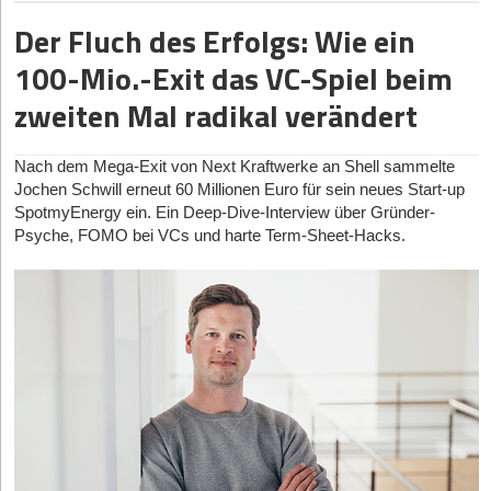
Parameter perfekt erfüllt sei, verspricht er, dass das Projekt
Strukturen aufsetzen können, die bei uns bereits etabliert sind, ist
Action“-Falle. Kund*innen kündigen Abonnements nach
Strom zu verwandeln und bei Stromüberschuss den Prozess
durchgeplantes Pitch-Deck, sondern ein schlichtes Gespräch
seinen Zweck erfülle: „Sollten bestimmte Parameter innerhalb
Der Fluch des Erfolgs: Wie ein
ein extremer Vorteil und ein echter Hebel.
wenigen Wochen, wenn ein Tracker ihnen jeden Morgen nur
umzukehren, um grünes Gas zu produzieren, was Extantia
unter Freunden. André Teich hatte ursprünglich den festen Plan,
dieses Zeitrahmens noch nicht vollständig erreicht werden
100-Mio.-Exit das VC-Spiel beim
schonungslos vorhält, wie katastrophal ihr Schlaf war, ohne
Capital, den Green Generation Fund und UVC Partners zu
in die Immobilienvermietung als klassisches, langfristiges
können, werden wir dennoch wichtige Erkenntnisse und
StartingUp:
Du bist selbst im Amateurfußball aktiv. Wo liegt die
eine verhaltensändernde, wirksame therapeutische
umfangreichen Finanzierungsrunden veranlasste.
Demonstratoren generieren, die [...] das technische Risiko
Vermögensaufbau-Vehikel einzusteigen.
Gefahr, wenn man „zu nah“ an der eigenen Zielgruppe baut, und
zweiten Mal radikal verändert
Intervention zu bieten.
erheblich reduzieren.“
wann musstest du harte Business-Entscheidungen gegen deine
Der entscheidende Flaschenhals der Speicher-Infrastruktur ist
Um die in der Praxis auftretenden administrativen Hürden zu
eigenen Vorstellungen treffen?
die Rohstoffrückgewinnung, die
Cylib
technologisch anführt.
lösen, brachte Markus Froese seine Expertise ein. Doch wie
Das deutsche Netzwerk: Die Schmieden der Erholung
Die Vision „PARty“: Droht die totale Isolation?
Lilian Schwich startete das Unternehmen 2022 gemeinsam mit
Nach dem Mega-Exit von Next Kraftwerke an Shell sammelte
Claudius Ludwig:
Wir sehen einen riesigen Vorteil darin, so nah
gelingt in einer so frühen Start-up-Phase die Finanzierung eines
In Deutschland hat sich eine hochgradig spezialisierte Cluster-
Paul Sabarny und Gideon Schwich als Spin-off der RWTH
Jochen Schwill erneut 60 Millionen Euro für sein neues Start-up
Das langfristige Ziel von Brandenburg Labs ist eine auditive
an der Zielgruppe zu sein. Trotzdem ist es wichtig, eine gewisse
derart breit aufgestellten Expertenteams – von Entwicklung über
Landschaft herausgebildet, die diese Fehler der Vergangenheit zu
Aachen mit einem industriellen B2B-Infrastruktur-Modell. Ihr
SpotmyEnergy ein. Ein Deep-Dive-Interview über Gründer-
Augmented Reality (AR) namens „PARty“ (Personalized Auditory
Distanz zu halten und den Case auch von außen zu betrachten.
Recht bis hin zum Marketing? „Wir haben nicht mit der Frage
vermeiden weiß.
München
hat sich zum unangefochtenen
einzigartiger Prozess ermöglicht ein durchgängiges
Psyche, FOMO bei VCs und harte Term-Sheet-Hacks.
Reality). Kopfhörer sollen mit Sensoren und KI als smarte
Genau daraus ist zum Beispiel die Entscheidung entstanden, zu
nach Kapital begonnen, sondern mit der Frage nach den richtigen
Epizentrum für DeepTech entwickelt, was nicht zuletzt an der
Batterierecycling mit minimalem CO
2
-Abdruck und enormer
Alltagsbegleiter fungieren, die störende Geräusche ausblenden
vertikalisieren und ab Herbst alle anderen Sportarten anzubieten.
Menschen“, blickt CEO Markus Froese zurück. Das Start-up sei
engen Verzahnung des Gründungs-Ökosystems der
Rückgewinnungsquote aller wertvollen Metalle, was den World
oder hilfreiche akustische Informationen einblenden – etwa als
Am Ende ist das vielleicht auch eine romantische Vorstellung,
von Beginn an als echte Partnerschaft konzipiert worden, in der
Technischen Universität München (TUM) mit dem Max-Planck-
Fund, Vsquared und Porsche Ventures als Lead-Investor*innen
Navigation für blinde Menschen.
aber wir wollen den Amateursport eben nicht nur im Fußball
jeder Gründer seine Kernkompetenz einbringe und über
Institut für Psychiatrie liegt, wo Weltklasse-Forschung zur
auf den Plan rief.
unterstützen, sondern in allen anderen Bereichen genauso.
Doch laufen wir mit permanent getragenen Wearables nicht
Unternehmensanteile statt eines klassischen Gehalts beteiligt
Schlafarchitektur stattfindet.
Berlin
bleibt der strategische Hub
Die aktive Entfernung von Kohlenstoff aus dem System treibt
Gefahr, uns in akustischen Filterblasen vollends von der Umwelt
StartingUp:
Hand aufs Herz: Wo steht CoTrainer in drei Jahren,
sei. „Das schafft Verbindlichkeit und hält die Struktur schlank“,
für digitale Geschäftsmodelle und B2B-SaaS, befeuert durch das
Greenlyte Carbon Technologies
voran. Florian Hildebrand
zu isolieren? Brandenburg nimmt diese gesellschaftliche Sorge
wenn das Seed-Geld aufgebraucht ist?
betont Froese. Finanziert wurde der Start demnach komplett aus
interdisziplinäre Schlafmedizinische Zentrum der Charité und
gründete das Start-up 2022 in Essen zusammen mit Forschern,
ernst, widerspricht aber der Prämisse: „Unser Ziel ist es nicht,
eine unübertroffene Dichte an HealthTech-Investoren.
eigener Kraft.
Aachen
Claudius Ludwig:
CoTrainer wird in drei Jahren nicht nur im
um Direct Air Capture als B2B-Hardware-Infrastruktur zu
Menschen von ihrer Umgebung abzuschotten, sondern die
wiederum hat sich durch die Strahlkraft der RWTH und ihres
Amateurfußball, sondern auch in allen anderen
CTO André Teich ergänzt den pragmatischen
etablieren. Der entscheidende USP ist ein patentierter,
Interaktion mit ihr zu verbessern.“ Er verweist darauf, dass viele
Instituts für Textiltechnik (ITA) als europäischer Knotenpunkt für
Amateursportarten Standard sein – als das System, das sowohl
Technologieanspruch der Gründer: „Die Immobilienverwaltung
flüssigkeitsbasierter Ansatz, der CO
2
bei extrem niedrigem
Menschen Kopfhörer heute ohnehin nutzen würden, um die
Smart Textiles etabiert; hier entstehen die Stoffe, die morgen
für die Vereinsorganisation als auch für die Teamorganisation und