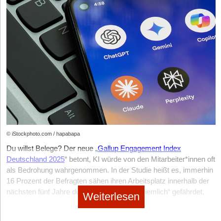
Gemüse sollen prä-, pro- und postbiotische Effekte erzielt
Till Wahnbeack:
Die Trennung zwischen Rolle und Person ist im
zementiert seinen Ruf als DeepTech-Schmiede für das
Die „Unlearn“-Kurve
werden, die das Hundemikrobiom nachweislich unterstützen. Um
Privatsektor viel selbstverständlicher als in den sozialen Berufen,
kontaktlose Zeitalter. Start-ups wie Neteera Technologies
die berühren einfach anders, und die Motivationen sind, wie
sich von reinen Lifestyle-Produkten abzugrenzen, betont das
demonstrieren, wie hochentwickelte Mikroradar-Sensoren jede
StartingUp:
Welchen Ratschlag, den du nach deinem Exit als
geschildert, persönlicher. Sich das als Führungskraft, aber auch
Art von Körperkontakt oder Wearables überflüssig machen.
Mentor an First-Time-Founder weitergegeben hast, empfindest
Start-up einen wissenschaftlich fundierten Ansatz. Die
als Mitarbeitende(r), bewusst zu machen, ist der erste Schritt.
Diese berührungslose Erfassung von Atemfrequenz und
du heute – zurück im operativen Geschäft – als totalen Bullshit?
Rezepturen wurden nach eigenen Angaben in enger
Gerade von Führungskräften braucht es mehr Behutsamkeit,
Herzratenvariabilität verlagert das klassische Schlaflabor
Zusammenarbeit mit einem interdisziplinären Expert*innenteam
Jochen Schwill:
Gute Frage, das weiß ich gar nicht so genau.
wenn Feedback gegeben wird. Und einen längeren Atem, da die
endgültig und barrierefrei in die eigenen vier Wände der
aus Tierärzt*innen, Bioverfahrenstechniker*innen und
Ich habe sicherlich den einen oder anderen Tipp hinsichtlich der
Person es für sich dekodieren und übersetzen muss. Ich selbst
Patient*innen.
Hundeernährungsberater*innen entwickelt.
Unternehmenskultur gegeben. Aber die Kultur ist eben immer
bin daran immer wieder auch gescheitert.
Für Gründer*innen und Investor*innen untermauert diese
sehr unterschiedlich. Da gibt es keine Blaupause. Ein Beispiel,
Im Haifischbecken der Pet-Care
StartingUp:
Was tun, wenn absolute Identifikation den Wandel
Entwicklung eine unmissverständliche Wahrheit: Wer auf dem
das mir dazu einfällt, ist Remote Work. Für mich ist das noch nie
blockiert und ein notwendiger Pivot am emotionalen Widerstand
modernen SleepTech-Markt nachhaltig Wert stiften und skalieren
etwas gewesen und ist es auch heute nicht. Ich sehe aber auch
Das Geschäftsmodell von naturnista reitet auf der Welle des
des bzw. der Gründenden oder des Teams scheitert?
will, muss klinische Evidenz und regulatorische Validierung
sehr viele erfolgreiche Firmen, die komplett remote funktionieren.
anhaltenden „Pet-Humanization“-Trends: Haustiere gelten in
© iStockphoto.com / hapabapa
zwingend mit wasserdichten B2B- oder B2B2C-
Heute würde ich da deutlich individueller auf die Kultur und
Till Wahnbeack:
Wer gründet, muss sich ins Problem verlieben,
westlichen Märkten zunehmend als vollwertige
Geschäftsmodellen verheiraten – sei es über die direkte
Strukturen im Unternehmen schauen, bevor ich Ratschläge dazu
Du willst Belege? Der neue „
Gallup Engagement Index
nicht in die Lösung. Wenn dein Antrieb das Problem ist, das du
Familienmitglieder, wodurch die Zahlungsbereitschaft der
Erstattungsfähigkeit der Krankenkassen oder als strategische(r)
gebe.
Deutschland 2025
“ betont, KI würde von den Mitarbeiter*innen oft
lösen willst, suchst du automatisch immer das beste Werkzeug
Halter*innen für Gesundheits- und Wellnessprodukte massiv
Partner*in im betrieblichen Gesundheitsmanagement von
dafür. Bist du in die Lösung verliebt, fällt der Pivot schwer.
als Bedrohung wahrgenommen. In der
Studie heißt es, immerhin
M&A als Wachstumshebel
gestiegen ist. Die Nachfrage nach Hunde-
Großkonzernen. Schlaf ist längst keine esoterische Lifestyle-
Deshalb sollten sich Gründer*innen immer fragen: Was wollte ich
16 Prozent der Befragten sähen ihren Arbeitsplatz innerhalb der
Nahrungsergänzungsmitteln wächst rasant. Gleichzeitig ist das
StartingUp:
Ihr habt extrem früh das Portfolio von Zählerhelden
Nische mehr, sondern die kritische und messbare Infrastruktur
eigentlich erreichen, und funktioniert mein Weg noch oder gibt es
nächsten fünf Jahre durch KI „sehr“ oder „ziemlich“ gefährdet.
Marktumfeld durch niedrige Eintrittsbarrieren extrem
Weiterlesen
übernommen. Welchen strategischen Rat gibst du anderen
der menschlichen Leistungsfähigkeit und Gesundheit. Diejenigen
einen besseren? So bleibt das Problem im Vordergrund.
„Die Sorge vor Kollege KI wächst“, heißt es.
fragmentiert.
Gründern: Ab wann ist es sinnvoll, Marktanteile der Konkurrenz
Akteur*innen, die diese neuronale und biologische Infrastruktur
StartingUp:
Mit Impacc investierst du Spenden wie ein VC-
zuzukaufen, anstatt sich rein auf organisches Wachstum zu
Ein düsteres Bild malt eine weitere Studie, die 2025 vom
Brand
am präzisesten vermessen, analysieren und durch
Naturnista trifft auf etablierte Konzerne sowie hunderte andere,