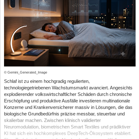
unterstützen und professionalisieren. Diese inhaltliche Deckung
die jeder abrufen konnte. Sobald deine App personenbezogene
Zugang zu Innovationen suchen; hier agieren Player wie EnBW
Warum also für ScanlyAI zahlen? „Die KI-Funktionen der
ist der Grund, warum daraus keine reine Logo-Partnerschaft
Daten verarbeitet, brauchst du ein Sicherheits-Review, saubere
New Ventures, E.ON Drive oder Siemens Energy Ventures als
Marktplätze sind eine sinnvolle Unterstützung, lösen aber immer
wird. Wir verfolgen dasselbe Ziel und stehen hierfür gemeinsam
Zugriffskontrollen und eine DSGVO-konforme Architektur. Das
mächtige Katalysatoren, Geldgeber*innen und Pilotkund*innen in
nur einen kleinen Teil des gesamten Prozesses“, kontert
auf dem Platz.
liefert kein Prompt.
Personalunion. Den fruchtbaren Boden für all dies bereiten die
Khramtsov das drohende Plattform-Risiko. ScanlyAI verstehe
StartingUp:
Auf eurer Investorenliste stehen VCs, Business-
Frühphasen-Motoren und Business Angels, allen voran der High-
sich nicht als Konkurrenz zu eBay und Co., sondern als zentrale,
2. Der App-Store-Launch.
Apple und Google prüfen jede App
Angels und Profis wie Maximilian Arnold. Wie steuert man ein so
Tech Gründerfonds in der Seed-Phase, der von finanzstarken
vorgelagerte Plattform. Es gehe darum, Barcodes auszulesen,
vor der Veröffentlichung. Signierung, Entwicklerkonten, Review-
diverses Konsortium, ohne dass zu viele Köche den Brei
Angel-Syndikaten und erfahrenen Founder-Angels aus der ersten
strukturierte Produktdaten zu generieren und bei Pflichtangaben
Prozesse, Datenschutzerklärungen, Store-Assets - dieser
verderben?
Unicorn-Generation flankiert wird.
zu assistieren – völlig unabhängig vom späteren Verkaufskanal.
Prozess ist Handwerk und dauert beim ersten Mal deutlich
Claudius Ludwig:
Wir haben diverse Business Angels und
Wer eBays KI nutzt, dessen Daten bleiben bei eBay. Bei
länger als gedacht. Viele Vibe-Coding-Tools erzeugen zudem
Investoren an Bord und holen uns deren Unterstützung sehr
Web-Anwendungen, die sich gar nicht ohne Weiteres als native
ScanlyAI ließen sich die generierten Datensätze hingegen auch
gezielt zu einzelnen Themen. Genau darin liegt der Vorteil. Wir
© Gemini_Generated_Image
App veröffentlichen lassen.
ins eigene ERP-System exportieren. „Viele Reseller verkaufen
können sagen: In diesem Bereich brauchen wir die Expertise von
gleichzeitig über mehrere Kanäle. Genau dort spielt ScanlyAI
Schlaf ist zu einem hochgradig regulierten,
einem Maximilian Arnold oder einer Svenja Huth, in einem
3. Testing und Edge Cases.
Der Prototyp funktioniert, wenn du
seine Stärken aus, weil die Produktdaten nur einmal erstellt
technologiegetriebenen Wachstumsmarkt avanciert. Angesichts
anderen Bereich eher die Unterstützung von VCs wie
ihn vorführst. Aber was passiert bei schlechtem Netz, altem
explodierender volkswirtschaftlicher Schäden durch chronische
werden müssen“, argumentiert der Gründer.
superangels oder eines anderen Gesellschafters. So kommt an
Android-Gerät, abgelaufener Session, doppeltem Klick auf
Erschöpfung und produktive Ausfälle investieren multinationale
jeder Stelle die Expertise zum Tragen, die wir dort tatsächlich
„Kaufen"? Produktionsreife heißt: Fehlerfälle sind durchdacht und
Konzerne und Krankenversicherer massiv in Lösungen, die das
Wo liegen die Hürden?
brauchen. Das funktioniert bislang sehr, sehr gut.
getestet. Das ist erfahrungsgemäß der größte einzelne Zeitblock
biologische Grundbedürfnis präzise messbar, steuerbar und
zwischen Prototyp und Launch.
Für StartingUp lassen sich beim Blick unter die Haube von
skalierbar machen. Zwischen klinisch validierter
Produkt-Relaunch, Markt-Validierung & Wettbewerb
ScanlyAI drei zentrale Herausforderungen identifizieren:
4. Betrieb und Wartung.
Eine App ist kein Einmalprojekt.
Neuromodulation, biometrischen Smart Textiles und prädiktiver
StartingUp:
Für diesen Sommer plant ihr einen Produkt-
Betriebssystem-Updates, Bibliotheks-Updates, Monitoring,
KI hat sich ein hochkomplexes DeepTech-Ökosystem etabliert.
Das Halluzinations-Risiko:
KI-Modelle neigen dazu, Lücken
Relaunch, gleichzeitig stößt Marco Giesen als neuer CTO zu