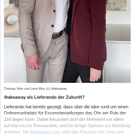
Thomas Wos und Lena Wos (c) 4takeaway
4takeaway als Lieferando der Zukunft?
Lieferando hat bereits gezeigt, dass über die Idee rund um einen
Onlinemarktplatz für Essensbestellungen das Ohr am Puls der
Zeit liegen kann. Dabei fokussiert sich der Mehrwert vor allem
auf klassische Restaurants, welche fertige Speisen zur Abholung
anbieten. Mit
4takeaway.com
wird das Konzept von Lena und