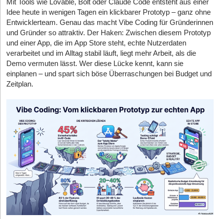
Spielerentwicklung an einem Ort. Das Konzept überzeugt nicht
ScanlyAI: Die Software hat ihre Wurzeln in der Identifikation von
Mit Tools wie Lovable, Bolt oder Claude Code entsteht aus einer
massiven Working-Capital-Bedarf, den ein physischer
nur bereits über 150 Vereine, sondern nun auch namhafte
Wo liegt also der Burggraben? „Ehrlich gesagt: Einen
Kfz-Ersatzteilen. Wer jemals versucht hat, eine gebrauchte
Idee heute in wenigen Tagen ein klickbarer Prototyp – ganz ohne
Rollout mit sich bringt, wenn sie nicht von Tag eins an
Geldgeber. Ende Juni 2026 verkündete das zehnköpfige Team
unkopierbaren Burggraben haben wir nicht, und ich würde jedem
Entwicklerteam. Genau das macht Vibe Coding für Gründerinnen
Lichtmaschine ohne lesbare Teilenummer korrekt zuzuordnen,
clevere Fremdkapital-Strukturen und Projektfinanzierungen
den erfolgreichen Abschluss einer Seed-Finanzierungsrunde
Gründer misstrauen, der bei einem Sprachmodell-Feature einen
und Gründer so attraktiv. Der Haken: Zwischen diesem Prototyp
kennt das Problem.
aufbauen.
über eine Million Euro. Als Lead-Investor steigt mit kicker
behauptet“, kontert der WHU-Absolvent selbstbewusst. Die
und einer App, die im App Store steht, echte Nutzerdaten
Der Ursprung liege tatsächlich in diesem hochkomplexen
ventures der Investment-Arm der traditionsreichen
Branchengiganten würden einen so strengen Filter jedoch kaum
verarbeitet und im Alltag stabil läuft, liegt mehr Arbeit, als die
Bereich, bestätigt der Geschäftsführer. „Dort haben wir ein sehr
Das deutsche Netzwerk (Hotspots)
Sportmedienmarke ein, flankiert von hochkarätigen Business
ausrollen wollen, da deren Geschäftsmodell auf Reichweite und
Demo vermuten lässt. Wer diese Lücke kennt, kann sie
schwieriges Problem gelöst: Produkte anhand von Fotos und
Angels wie Nationalspieler Maximilian Arnold.
Anzeigenvolumen basiere. Ein Filter, der rigoros 14 Prozent der
Deutschlands Stärke in diesem Segment beruht auf einem
einplanen – und spart sich böse Überraschungen bei Budget und
wenigen vorhandenen Informationen möglichst zuverlässig zu
Anzeigen als „Fake-Remote“ aussortiert, würde dort zahlende
historisch gewachsenen, polyzentrischen Ökosystem, das sich
Zeitplan.
Wir haben mit CEO
Claudius Ludwig
über die harten Realitäten
identifizieren“, blickt er zurück. Irgendwann sei dem Team
Kund*innen verprellen. „So etwas baut niemand konsequent
derzeit in fünf unangefochtenen Hotspots bündelt.
München
ist
beim Aufbau eines Sport-Tech-Start-ups gesprochen, über die
klargeworden, dass dieses Identifikations-Nadelöhr genauso bei
gegen das eigene Geschäftsmodell“, ist Petuchow überzeugt.
das absolute Epizentrum für GridTech und tiefe Klimatechnologie,
Herausforderungen eines Sommer-Relaunchs und die Kunst,
Retouren oder Restposten existiert. Dass aus einer
„Für die Großen wäre derselbe Filter ein Umsatzproblem, für uns
massiv befeuert durch die Technische Universität München
eine traditionelle Nische wie das Ehrenamt zu monetarisieren.
hochspezialisierten Nischenlösung nun ein breites E-Commerce-
ist er das Produktversprechen.“
(TUM) und die UnternehmerTUM, die als Europas größter
Das Interview
Tool für den Massenmarkt pivotierte, ist ein klassischer und
Accelerator einen beispiellosen Output an hochkomplexen
Ein klassischer David-gegen-Goliath-Pitch mit einer cleveren
kluger Start-up-Move. Die Technologie hatte ihren Proof of
Hardware-Start-ups liefert.
Das Funding & die Investor-Strategie
Aachen
folgt dicht dahinter als das
Nischenstrategie. Für die Zukunft hat sich das Team bis Mitte
unbestrittene Mekka für Batterietechnologie, Leistungselektronik
Concept im extrem schwierigen Daten-Markt bestanden und
2027 vier klare Meilensteine gesetzt: Organische Reichweite
StartingUp:
Glückwunsch zur Millionen-Seed-Runde! Was war
und Recycling, angetrieben von der exzellenten
wurde nun skaliert. Bemerkenswert dabei ist die völlige
aufbauen, eine belastbare Konversionsrate für das Pro-Modell
das schlagkräftigste Argument, mit dem ihr kicker ventures und
Forschungseinrichtung der RWTH Aachen, deren Spin-offs den
Unabhängigkeit von Investoren. „Die Entwicklung wurde komplett
erzielen, das Angebot an echten Remote-Stellen im
die anderen Investoren überzeugt habt?
Markt dominieren.
Karlsruhe
hat sich mit dem Karlsruher Institut
aus unserem eigenen Unternehmen finanziert“, erklärt
deutschsprachigen Raum ausbauen und die Coworking-
Claudius Ludwig:
Vielen Dank für die Glückwünsche.
für Technologie (KIT) als Hub für Power-to-X, E-Fuels und
Khramtsov stolz. Man habe bewusst auf externes Kapital
Partnerschaft live bringen. Erst danach sei der B2B-Verkauf an
Überzeugt hat kicker ventures, wie auch alle Business Angels,
angewandte Energienetz-Forschung etabliert, wo tiefgreifende
verzichtet, um sich die Freiheit zu bewahren, das Produkt
Arbeitgeber*innen der logische Schritt. Anton Petuchow schließt
vor allem eines: Wir verstehen als Gründerteam die Zielgruppe
wissenschaftliche Durchbrüche direkt in Industrieausgründungen