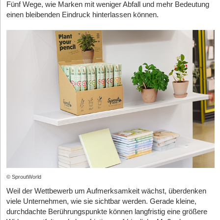
Millionen Euro an Fremdkapital. Parallel bewies er durch die
Warum aber überhaupt der riskante Vorstoß in den Consumer-
Fünf Wege, wie Marken mit weniger Abfall und mehr Bedeutung
Doch wer haftet eigentlich, wenn Fristen versäumt werden oder
Gleichzeitig diktiert Asien weiterhin weite Teile der globalen
Geldgeber, sondern als strategische Türöffner für globale
frühe Übernahme des Mitbewerbers Zählerhelden, dass M&A-
Markt? Der gigantische historische Erfolg von MP3 basierte
einen bleibenden Eindruck hinterlassen können.
die KI bei einer Abrechnung die falsche Rechtsgrundlage wählt?
Batterie- und Solar-Lieferketten, was europäische Innovationen
Vertriebskanäle und klinische Studien. Der wahre Motor der
Strategien nicht erst für Scale-ups, sondern bereits in der Seed-
schließlich auf kluger Lizenzierung an Hardware-Hersteller, nicht
im Bereich Recycling, alternative Zellchemie und Software-
Auf diese kritische Frage reagiert André Teich bestimmt: „CIRO
Frühphase sind jedoch hochkarätige Business Angels und
Phase ein massiver Wachstumshebel sein können.
auf eigenen Playern.
Optimierung umso systemrelevanter macht. Zudem treibt der
Syndikate. Hier finden sich oft erfolgreiche Ex-Gründer*innen aus
schiebt keine Aufgabe nach hinten – der Algorithmus kennt nur
Doch was passiert psychologisch, wenn man eigentlich gar nicht
Brandenburg korrigiert diesen historischen Vergleich sofort: „Man
explosionsartige Energiehunger der weltweiten KI-
der ersten Digital-Health-Welle – Köpfe hinter deutschen
ein Nach-oben.“ Fristgebundene Aufgaben würden bis zu sechs
mehr gründen müsste? Wie radikal anders verhandelt man Term
muss wissen, dass Fraunhofer-Institute kein B2C-Geschäft
Rechenzentren die Nachfrage nach Smart-Grid-Lösungen
Erfolgsgeschichten wie TeleClinic oder dem an ResMed
Monate im Voraus auf dem Dashboard hervorgehoben. Ob sie
Sheets, wenn man finanziell völlig unabhängig ist? Und ab wann
betreiben dürfen.“ Der Weg des MP3-Standards bis zu den
derzeit in astronomische Höhen.
verkauften Leipziger SleepTech-Pionier mementor –, die ihr hart
letztlich erledigt werden, liege aber bewusst in der Hand des
wird die Fallhöhe des ersten Erfolgs zum Ballast für das zweite
ersten Millionen-Einnahmen habe damals rund zehn Jahre
erarbeitetes regulatorisches Netzwerk und ihr Kapital nun gezielt
Nutzers bzw. der Nutzerin. „Wir sind die Assistenz, nicht die
Das Fazit für Gründer*innen und Investor*innen ist
Unternehmen? Ein ehrliches Gespräch über den „Day After“
gedauert – getragen durch die immense Finanzkraft von
an die nächste Generation von Gründern weitergeben.
Ausführung“, stellt der CTO klar. Auch bei der
unmissverständlich: Wer den Klimawandel als reines B2C-
eines Exits, das Ego von Gründer*innen und den schmalen Grat
Fraunhofer. Heute sieht er für Brandenburg Labs andere
Nebenkostenabrechnung erstelle das System lediglich einen
Softwareproblem betrachtet, wird vom Markt verschwinden. Die
zwischen VC-Due-Diligence und reiner Investor*innen-FOMO.
Möglichkeiten: „Mit Brandenburg Labs können wir dies [...] über
echten Unicorns dieses Jahrzehnts schrauben, schweißen und
Entwurf. Kontrolle und rechtliche Verantwortung blieben stets
ein Device für Verbraucher realisieren. Sobald genug Sichtbarkeit
programmieren tief im Maschinenraum unserer Wirtschaft,
beim Vermieter bzw. der Vermieterin. Die juristische Logik
StartingUp:
Jochen, was raubt einem nachts mehr den Schlaf:
auf dem Markt vorhanden ist, kann zusätzlich ein Lizenzgeschäft
verbinden schwere Hardware mit brillanter Software und machen
dahinter verantworte die hauseigene Fachanwältin. „So entlastet
die Due-Diligence mit Shell für einen 100-Millionen-Exit oder die
aufgebaut werden.“
die Netzinfrastruktur fit für eine dezentrale Zukunft. GridTech ist
die Technik, ohne dass jemand die Kontrolle abgibt“, resümiert
Formulare für den deutschen Messstellenbetrieb?
Als cleveren Zwischenschritt visiert das Start-up Partnerschaften
nicht nur eines der wohl wichtigsten Start-up-Segmente unserer
Teich. Das Ziel sei es, den Kund*innen Zeit für die wirklich
Jochen Schwill:
Haha, ich kann eigentlich immer gut schlafen.
an: „Als Zwischenweg sehen wir [...] die Zusammenarbeit mit
Zeit, es ist schlichtweg das technologische Fundament für das
wichtigen Entscheidungen freizuschaufeln.
Die Due Diligence mit Shell war eine besondere und intensive
aktuellen High-End-Kopfhörer-Herstellern. Wir können, anders
Überleben der modernen Industrie.
© SproutWorld
Phase, aber das gehört natürlich der Vergangenheit an. Jetzt
als alle aktuellen verfügbaren Lösungen, einen Wow-Effekt
Das Geschäftsmodell: Die KI hinter der Paywall
Weil der Wettbewerb um Aufmerksamkeit wächst, überdenken
treibt mich der Smart-Meter-Rollout voran, damit unsere
liefern, einen massiven Fortschritt in der Kopfhörertechnik“,
viele Unternehmen, wie sie sichtbar werden. Gerade kleine,
CIRO verfolgt ein Software-as-a-Service (SaaS)-Modell, dessen
aktuellen und potenziellen Kunden ihre Großverbraucher effizient
verspricht Brandenburg.
durchdachte Berührungspunkte können langfristig eine größere
und flexibel steuern können.
Preisstruktur das Marketingversprechen bei genauem Hinsehen