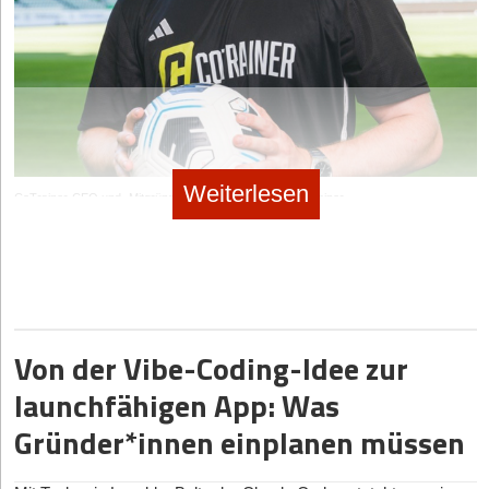
Scheitern des Münchner Start-ups Sono Motors. Das
Microsoft-Förderprogramms verbrenne man aktuell ohnehin kein
Datenquellen. Die KI solle den/die Händler*in ohnehin nicht
Unternehmen wollte mit einem B2C-Solar-Elektroauto die Welt
Geld für die Infrastruktur.
06.08.2026
|
News & Investments
komplett ersetzen, sondern ihm lediglich den lästigsten Teil der
verändern, sammelte hunderte Millionen ein und kollabierte
Bleibt das klassische Henne-Ei-Problem: Wie überzeugt man
Arbeit abnehmen. Ab wann sich die Software rechnet? „Finanziell
Vom Hype zur harten Realität: United Robotics
schließlich unter der schieren Last der Hardware-
zahlende Unternehmenskunden, wenn die Reichweite noch im
lohnt sich ScanlyAI aus meiner Sicht bereits für Händler, die
Produktionskosten im unerbittlichen Endkonsumentenmarkt. Aus
Group eröffnet Real-Labor im Ruhrgebiet
Aufbau ist? „Unsere Antwort auf das Henne-Ei-Problem heißt
regelmäßig Produkte einstellen“, betont Khramtsov. Wer
diesem und ähnlichen Rückschlägen lassen sich vier konkrete,
nicht Vertrieb, sondern Google“, verrät Petuchow die SEO-
fatale Fallstricke für heutige Gründer ablesen.
monatlich hunderte oder gar tausende Artikel verarbeite, spare
06.08.2026
|
Gründerstorys
Strategie. Durch strukturiert ausgezeichnete Anzeigen bei
nicht nur viele Stunden, sondern könne die neu gewonnene Zeit
Der erste Fehler ist die Illusion der B2C-Skalierbarkeit bei
Reflip: Die europäische Social-Media-Hoffnung
„Google for Jobs“ und gezielte Suchseiten baue man organisch
direkt in den Einkauf oder den Kund*innenservice stecken.
Weiterlesen
klimarelevanter Hardware, die astronomische Summen
Reichweite auf. Die Klicks verdreißigfachten sich zuletzt nahezu
CoTrainer-CEO und -Mitgründer Claudius Ludwig © CoTrainer
verschlingt, während die unsexy B2B-Infrastruktur
06.08.2026
|
Gründerstorys
– ganz ohne Werbebudget. Petuchows Maxime: „Erst
Der Amateurfußball in Deutschland lebt von Emotionen, Schweiß
Aus der Werkstatt in den Browser
verlässliche, langfristige Unit Economics bietet.
Nutzerzahlen aufbauen, dann monetarisieren. Und wenn wir mit
KI-Schockstarre oder Milliardenmarkt? Wie ein
und chronischer Zettelwirtschaft. Während im Profibereich
Arbeitgebern über bezahlte Inserate sprechen, dann mit
Die Entstehungsgeschichte von ScanlyAI unterscheidet sich
Der zweite Fallstrick besteht in einer geradezu fahrlässigen
datengetriebene Analysen und hochmoderne Apps Standard
Düsseldorfer Spin-off den Tech-Giganten die Stirn
belegbarer Reichweite statt mit Versprechen.“
vom klassischen Garagen-Start-up-Narrativ. Hinter dem Tool
Naivität gegenüber regulatorischen Vorgaben; wer Produkte
sind, organisieren die rund 24.000 Amateurvereine ihren Alltag oft
bietet
entwickelt, die nicht den extrem strengen Zertifizierungen der
steht die SFP-IT unter der Leitung von Geschäftsführer
noch via WhatsApp-Gruppen, Excel-Tabellen und auf Zuruf. Ein
Einordnung und Fazit
europäischen Netzbetreiber entsprechen, bleibt über Jahre in
Alexander Khramtsov. Das Unternehmen – ursprünglich unter
zeitraubender Zustand für die ohnehin belasteten
Von der Vibe-Coding-Idee zur
der Zulassungshölle stecken.
dem Namen „new direction systems GmbH“ gestartet – agiert
Ehrenamtlichen.
Nomado24 bedient zweifellos einen echten Pain Point und
heute als etabliertes Systemhaus, das sich auf Cloud-
Drittens wurde schmerzhaft gelernt, dass reine Software-
punktet mit seinem transparenten Ansatz, unpassende Jobs
launchfähigen App: Was
Das Kölner Start-up
CoTrainer
(Fussballetics GmbH) hat diesem
Plattformen, Digital-Twin-Lösungen und industrielle
Konzepte ohne tiefe Integration in physische Assets im
knallhart auszusortieren. Das große Risiko: Die Technologie
Chaos den Kampf angesagt. Gegründet Ende 2022 von André
Gründer*innen einplanen müssen
Automatisierung versteht.
Energiesektor kaum Eintrittsbarrieren besitzen und extrem
hinter LLMs wird rasant zugänglicher. Große Player könnten die
Werres, Dyke Lambertz und Claudius Ludwig, bündelt die
schnell austauschbar sind.
Kernfunktion mit ihren massiven Entwicklungs-Ressourcen
Plattform Vereinsorganisation, Trainingsplanung und
Dieser Hintergrund erklärt den eigentlichen Nukleus von
theoretisch schnell kopieren.
Und viertens unterschätzen noch immer viele Teams den