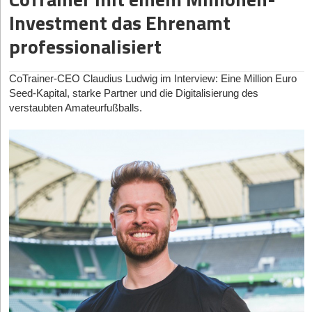
Retouren, Restposten oder gebrauchten Ersatzteilen. Genau hier
Speicher und Verbraucher in Echtzeit an den hochvolatilen
Erfolgsstory werden!
Dennoch gibt er selbstkritisch zu: „Ja, wir haben in der
Investment das Ehrenamt
setzt
ScanlyAI
an, ein neues Produkt der 2021 gegründeten
Strombörsen orchestriert.
Anfangsphase mehr gebaut, als für den Fokus gut war, und
SFP-IT
professionalisiert
aus dem bayerischen Neusäß.
haben deshalb inzwischen Dinge bewusst zurückgestellt.“
Der zweite dominante Treiber ist die radikale Hardware-
Hat Ihnen der Artikel gefallen?
Innovation bei Speichermedien und deren Kreislaufwirtschaft,
Die Versprechung klingt nach dem feuchten Traum jedes/jeder
Um im Haifischbecken der großen Jobbörsen wie Stepstone
die weit über das reine Batterie-Betriebssystem hinausgeht
Online-Händler*in: Ein Foto via Smartphone-App oder Browser
oder Indeed zu bestehen, nutzt das Start-up Automatisierung, um
CoTrainer-CEO Claudius Ludwig im Interview: Eine Million Euro
und Second-Life-Konzepte sowie neue thermische Speicher
Dann melden Sie sich kostenlos für unseren
Newsletter
an, um
hochladen, und eine KI extrahiert vollautomatisch Marke, Modell,
schnell eine kritische Masse an Stellen zu bieten. Den Vorwurf
Seed-Kapital, starke Partner und die Digitalisierung des
exklusive Inhalte zu erhalten.
industrialisiert.
Zustand und technische Eigenschaften. Sogar Barcodes und
des unerlaubten „Scrapings“ von Fremdportalen lässt die
verstaubten Amateurfußballs.
Etiketten sollen ausgelesen werden, um am Ende einen
Als drittes Kraftzentrum dominiert die industrielle
Geschäftsführung jedoch nicht gelten. Hier wird Petuchow
eintragen
Dekarbonisierung durch komplexe DeepTech-Hardware. Wo
suchmaschinenoptimierten Titel, eine Beschreibung und einen
deutlich: „Der Begriff Scraping beschreibt unsere Arbeitsweise
Pioniere wie die Schweizer Climeworks einst bewiesen, dass
falsch. Wir lesen keine Fremdportale aus. Indeed, Stepstone
marktgerechten Preisvorschlag auszuspucken. Die Zeit pro
Direct Air Capture physikalisch machbar ist, baut die heutige
oder LinkedIn fassen wir nicht an.“ Stattdessen beziehe man die
Inserat soll so auf unter eine Minute sinken.
Start-up-Generation dezentrale, hochskalierbare Reaktoren
aktuell rund 2.400 Anzeigen aus offiziellen Schnittstellen der
Auf die Frage nach der tatsächlichen Trefferquote im harten E-
und Infrastrukturen, die Carbon Capture oder Power-to-X
Arbeitsagentur, von Partnerschnittstellen, aus
Commerce-Alltag warnt Gründer Alexander Khramtsov jedoch
endlich in wirtschaftlich tragfähige B2B-Modelle überführen.
Bewerbermanagementsystemen oder direkt von
vor allzu pauschalen Versprechungen. „Eine pauschale
Arbeitgeber*innen. „Wir entziehen niemandem Traffic, wir
Trefferquote wäre unseriös, weil sie stark vom jeweiligen Produkt
schicken welchen“, wehrt er rechtliche Bedenken ab.
Diese Artikel könnten Sie auch interessieren:
abhängt“, räumt er ein. Während sich Artikel mit intakten
Reality Check
Auch die befürchteten Serverkosten für das ständige KI-
Typenschildern oder Barcodes leicht scannen ließen, erfordere
07.08.2026
|
Strategien
Doch der Weg zu dieser reifen GridTech-Ära war gepflastert mit
Screening seien extrem überschaubar. „Eine Anzeige wird einmal
stark beschädigte oder unvollständige Ware mehr Finesse.
den Ruinen verbrannter Visionen und naiver Businesspläne. Ein
Selbständig mit Ü50: Flucht vor dem Algorithmus
gelesen und danach beliebig oft ausgeliefert, ohne dass noch
Deshalb verlasse sich ScanlyAI nicht auf ein einziges Modell,
exemplarisches Lehrstück der jüngeren Vergangenheit ist das
einmal ein Modell anspringt“, erklärt der Gründer. Dank des
oder Neustart in die Freiheit?
sondern kombiniere Bilderkennung gezielt mit OCR und weiteren