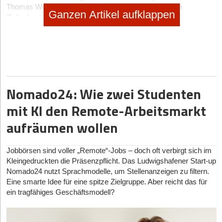
Thomas Wos nun auf die nächste Stufe gehoben – Ein
Ganzen Artikel aufklappen
Onlinebestellsystem ohne Umsatzbeteiligung!
Per App sowie über eine Desktop-Variante können nun weitere
Gastronomie- und Einzelhandelsbetriebe von der digitalen
Vernetzung mit potenziellen Kunden profitieren. Über 4takeaway
haben unter anderem auch Metzger, Kiosks, Bäckereien,
Supermärkte, Retail-Stores und viele mehr die Möglichkeit, von
einer standardisierten und digitalisierten Plattform zu profitieren.
Nomado24: Wie zwei Studenten
Die Produkte werden dabei von den Unternehmen selbst
mit KI den Remote-Arbeitsmarkt
inseriert. Ein eigener Onlineshop beispielsweise ist de facto nicht
mehr notwendig. Über 4takeaway kann zudem das Zielpublikum
aufräumen wollen
einfach und gezielt angesprochen werden. Wer sich
beispielsweise in der Kategorie „Bäckerei“ inseriert, wird
automatisch jene potenziellen Kunden ansprechen, welche nach
Jobbörsen sind voller „Remote“-Jobs – doch oft verbirgt sich im
leckeren Gebäckstücken, frischem Brot oder saftigen Berlinern
Kleingedruckten die Präsenzpflicht. Das Ludwigshafener Start-up
suchen.
Nomado24 nutzt Sprachmodelle, um Stellenanzeigen zu filtern.
Eine smarte Idee für eine spitze Zielgruppe. Aber reicht das für
Simpel ist das Schlagwort
ein tragfähiges Geschäftsmodell?
Sowohl für Kunden als auch für Inserenten bleibt die App
möglichst simpel. Die Bedienung soll intuitiv möglich sein,