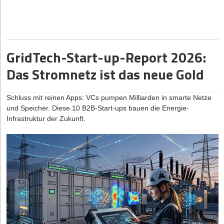
Digitalisierung: Wichtig, aber teuer
den Kontext jeder Anzeige liest und verifiziert, ob der Job zu 100
Apropos Corona – auch Lena Wos hat vernommen, dass viele
Prozent ortsunabhängig ausgeübt werden kann.
kleine Betriebe aus der Gastro-Szene
mit mangelnder
Doch wer braucht so eine spezialisierte Plattform überhaupt?
Digitalisierung zu kämpfen
hatten. Während Stammgäste und
Schließlich finden sich viele echte Remote-Jobs im IT-Sektor, wo
Laufkundschaft vor der Pandemie direkt über klassische
GridTech-Start-up-Report 2026:
Fachkräfte sich ihre Stellen ohnehin aussuchen können. „Der
Werbung und den Standort selbst angesprochen werden
Einwand stimmt“, räumt Mitgründer Anton Petuchow
Das Stromnetz ist das neue Gold
konnten, hat sich das Leben vieler Konsumenten nachhaltig
unumwunden ein. „Senior-Entwicklerinnen und -Entwickler
digitalisiert. Online-Bestellungen im Gastro- und
bekommen drei Recruiter-Nachrichten pro Woche, die brauchen
Einzelhandelsbereich sind gekommen, um zu bleiben. Vor allem
uns nicht, und sie sind ausdrücklich nicht unser Fokus.“
Schluss mit reinen Apps: VCs pumpen Milliarden in smarte Netze
für kleine Imbisse und Co. ist die Digitalisierung inklusive Bestell-
Nomado24 zielt stattdessen auf die andere Hälfte des Remote-
und Speicher. Diese 10 B2B-Start-ups bauen die Energie-
und Liefersystemen oft aus finanzieller Hinsicht nicht zu
Marktes ab: Berufe im Kund*innenservice, Vertriebsinnendienst,
Infrastruktur der Zukunft.
stemmen. 4takeaway bringt Kunden und Gastronomie- sowie
Marketing oder der Buchhaltung sowie Menschen, die einen
Einzelhandelsbetriebe auf einer Plattform zusammen und verlegt
Nebenjob von zu Hause suchen. Hier gebe es echte
so sowohl das Angebot als auch die Nachfrage in eine App.
ortsunabhängige Stellen, aber die Kandidat*innen müssten selbst
suchen. „Für sie ist eine Plattform, die aussortiert statt
Vorteile des Start-ups – zur Genüge vorhanden
aufzublähen, ein spürbarer Unterschied“, betont Petuchow. Der
4takeaway hilft Lokalen, Supermärkte, Bäckereien und Co., ihren
geografische Fokus liege dabei klar auf dem deutschsprachigen
nächsten Schritt in der Digitalisierung als auch im
Raum, da der globale englischsprachige Markt bereits gut
Onlinemarketing zu gehen. Dabei werden über den Input von
versorgt sei.
Thomas Wos zahlreiche Vorteile im gesamten Projekt gebündelt
und direkt umgesetzt.
Die Nomado24-Datenanalyse im Fokus