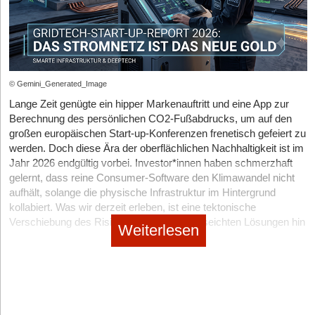
4takeaway ist schnell einrichtbar und jederzeit online
Wie dringend dieser KI-Filter nötig ist, zeigt ein Blick auf die
updatebar
Daten: Ein interner Audit des Start-ups von Ende Juli 2026
offenbart die Schwächen des aktuellen Marktes. Von 2.459 als
hohe Kostenersparnis gegenüber der Konkurrenz
„remote“ ausgewiesenen Stellen fielen 14,5 Prozent durch das
feste, kalkulierbare und geringe Kosten – keine prozentuale
KI-Raster, da sie de facto nicht komplett ortsunabhängig waren.
© Gemini_Generated_Image
Abrechnung
Zudem nennt nur jede vierzigste Anzeige ein konkretes Gehalt –
Lange Zeit genügte ein hipper Markenauftritt und eine App zur
schnelle Onlinepräsenz inklusive erhöhter Sichtbarkeit
trotz der längst abgelaufenen Frist zur EU-
Berechnung des persönlichen CO
2
-Fußabdrucks, um auf den
Entgelttransparenzrichtlinie.
Kooperation mit Werbeagentur für Beratung und zusätzliche
großen europäischen Start-up-Konferenzen frenetisch gefeiert zu
Vermarktungsoptionen
Für digitale Nomad*innen lauert jedoch oft ein weiterer
werden. Doch diese Ära der oberflächlichen Nachhaltigkeit ist im
Knackpunkt: „100 % Remote“ bedeutet in der Praxis häufig „100
Jahr 2026 endgültig vorbei. Investor*innen haben schmerzhaft
Thomas Wos und Lena Wos: Expertise in verschiedensten
% Homeoffice innerhalb Deutschlands“, da Arbeitgeber*innen bei
gelernt, dass reine Consumer-Software den Klimawandel nicht
Branchen
dauerhafter Arbeit aus dem EU-Ausland schnell steuerliche
aufhält, solange die physische Infrastruktur im Hintergrund
Fallstricke drohen. Prüft die KI also auch das Arbeitsrecht? „Wir
Ursprünglich kommt Thomas Wos aus dem Bereich des
kollabiert. Was wir derzeit erleben, ist eine tektonische
prüfen mehr, als der reine Remote-Haken hergibt, aber wir
Onlinemarketings,
der Investor ist mittlerweile in verschiedensten
Verschiebung des Risikokapitals weg von seichten Lösungen hin
Weiterlesen
ziehen eine bewusste Grenze“, erklärt Petuchow. Der KI-
Branchen
und Bereichen tätig. Nach seinem Studium der
zu DeepTech, schwerer Infrastruktur und radikaler Hardware-
Klassifikator lese zwar geografische Einschränkungen aus, eine
Volkswirtschaft hat Thomas Wos seine eigene Werbeagentur
Innovation.
verbindliche Einzelfallprüfung zu Betriebsstättenrisiken oder
gegründet. Das erste erfolgreiche Projekt des heutigen Investors
Der pauschale GreenTech-Boom ist abgekühlt, doch es
Sozialversicherungsfragen biete man jedoch bewusst nicht an.
war „Unlimited Emails“, ein digitales Marketing-Tool für Personen
manifestiert sich ein hochprofitabler, systemrelevanter Gigant:
„Das wäre automatisierte Rechtsberatung“, so der Gründer.
ohne Vorwissen. Laien konnten ihre eigenen Kampagnen planen
GridTech. Start-ups, die smarte Stromnetze bauen, das Batterie-
Gerade der Beschäftigungskontext sei laut EU-KI-Verordnung
und durchführen und so mithilfe von Wos Produkt enorme