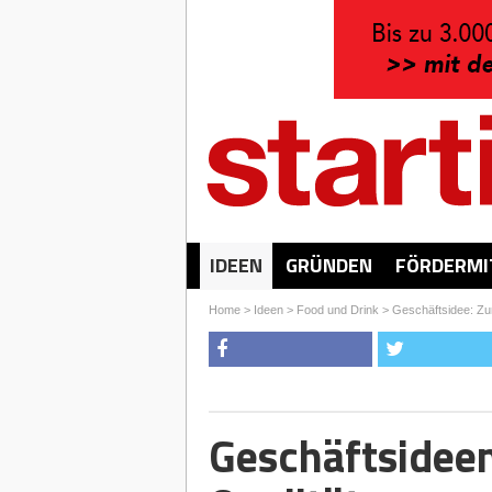
IDEEN
GRÜNDEN
FÖRDERMI
Home
>
Ideen
>
Food und Drink
>
Geschäftsidee: Z
Geschäftsideen