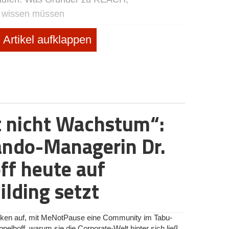
e wissen müssen
nd Familie
Artikel aufklappen
ziehen
rucker
, Auto, Verkehr
t nicht Wachstum“:
chule1 die Sportboot-Ausbildung umkrempelt
ndo-Managerin Dr.
ff heute auf
lding setzt
rken auf, mit MeNotPause eine Community im Tabu-
ppelhoff, warum sie die Corporate-Welt hinter sich ließ