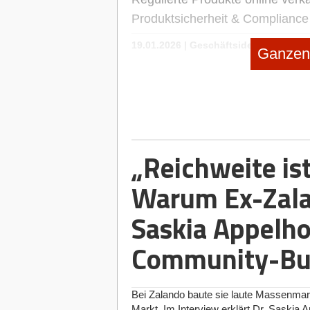
Produktsicherheit & Complianc
19.01.2026
|
Geschäftsideen Kinder u
Ganzen 
SPEIKI: das Spucktuch zum An
no subtitle
|
Selbstständig machen
Selbstständig machen als Foodt
no subtitle
|
Geschäftsideen Mobilität
„Reichweite is
Digitaler Vorreiter: Wie Bootss
Warum Ex-Zala
Saskia Appelho
Community-Bui
Bei Zalando baute sie laute Massenma
Markt. Im Interview erklärt Dr. Saskia A