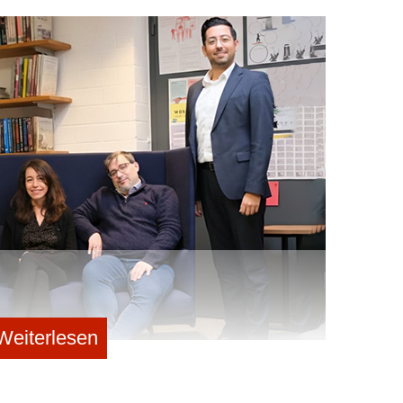
e“. Ich habe in beiden Unternehmen erlebt, welche
icht alles festgelegt ist und man selbst sehr viel
kann. Und genau das hat mich immer gereizt: nicht nur
, sondern etwas mit aufzubauen, das wachsen und sich
 in die eigene Gründung für mich weniger ein radikaler
ehr der logische nächste Schritt. Mit MeNotPause kam
sönlich und gesellschaftlich stark beschäftigt hat.
l in den Wechseljahren, sind aber häufig schlecht
tomen nicht ernst genommen oder wissen gar nicht, was
s Gefühl: Hier kann ich meine Erfahrung aus
ür etwas einsetzen, das nicht nur wirtschaftliches
erändert. Natürlich ist es noch einmal etwas anderes,
Aber genau darin liegt auch die Freiheit: Wir können die
o aufbauen, wie wir es für richtig halten – nah an den
. Diese Gestaltungsmöglichkeit war für mich der
Weiterlesen
nkampagnen zu einem tabuisierten Thema: Wie sehr
ür den Aufbau von MeNotPause als sensible,
ben?