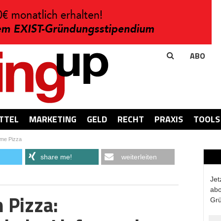
ABO
TTEL
MARKETING
GELD
RECHT
PRAXIS
TOOLS
ume Pizza
share me!
weiterleiten
Jet
abo
 Pizza:
Grü