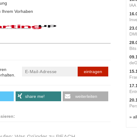
dung
IAA
u Ihrem Vorhaben
16.
Inv
23.
DME
28.
Bit
09.
deG
eren
15.
eintragen
rhalten.
Fra
17.
Ent
share me!
weiterleiten
20.
Per
ssieren:
» al
rkaufen: Was Gründer zu REACH,