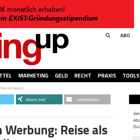
ABO
TTEL
MARKETING
GELD
RECHT
PRAXIS
TOOLS
 Pop Up Agency
share me!
weiterleiten
Jet
abo
 Werbung: Reise als
Grü