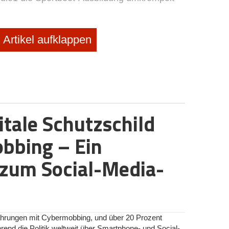
Artikel aufklappen
itale Schutzschild
bbing – Ein
zum Social-Media-
rfahrungen mit Cybermobbing, und über 20 Prozent
nd die Politik weltweit über Smartphone- und Social-