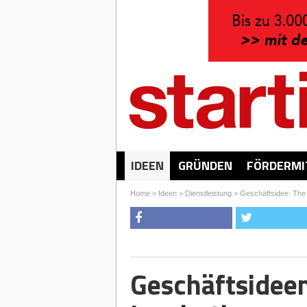
IDEEN
GRÜNDEN
FÖRDERMI
Home
>
Ideen
>
Dienstleistung
>
Geschäftsidee: The
Geschäftsideen