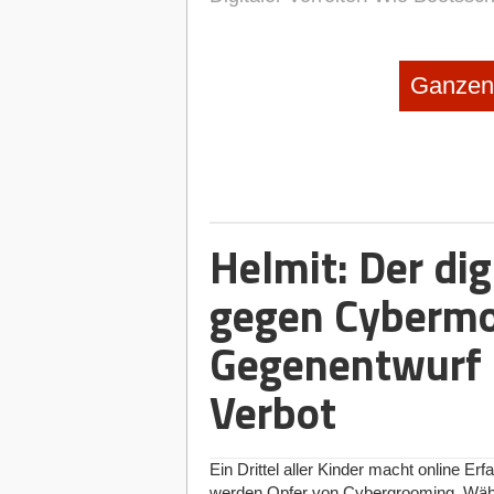
Ganzen 
Helmit: Der dig
gegen Cybermo
Gegenentwurf 
Verbot
Ein Drittel aller Kinder macht online E
werden Opfer von Cybergrooming. Währe