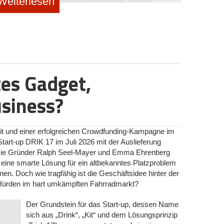
Weiterlesen
rs © Helmit
es Gadget,
der Gen Z an und sind mit jenen Plattformen
en wollen. Die beiden Gründer, die sich bereits seit
usiness?
namiken von digitaler Ausgrenzung und Belästigung
r als Kind selbst Opfer von Cybermobbing. Wer nun
Auslöser für die Gründung der Helmit GmbH im Juli 2025
Erfahrung, sondern eine Recherche“, stellt Leonardo
t und einer erfolgreichen Crowdfunding-Kampagne im
siert, was Eltern heute tatsächlich zur Verfügung
art-up DRIK 17 im Juli 2026 mit der Auslieferung
rren oder Webfilter hinauslaufe. Der 23-Jährige wird
Die Gründer Ralph Seel-Mayer und Emma Ehrenberg
uf die richtige Sorge. Wenn ein Kind nur noch zwei
eine smarte Lösung für ein altbekanntes Platzproblem
en zwei Stunden nichts sicherer.“ Cybergrooming
n. Doch wie tragfähig ist die Geschäftsidee hinter der
el Bildschirmzeit, sondern weil Erwachsene unbemerkt
e Hürden im hart umkämpften Fahrradmarkt?
Scham schweigen. Technisch möglich sei Helmit laut
Der Grundstein für das Start-up, dessen Name
ine Sprachmodelle nun effizient genug seien, um
sich aus „Drink“, „Kit“ und dem Lösungsprinzip
zu verarbeiten. „Vor drei Jahren wäre dieses Produkt