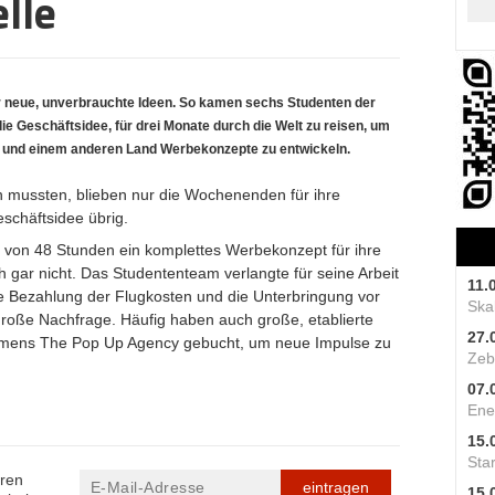
lle
 neue, unverbrauchte Ideen. So kamen sechs Studenten der
 Geschäftsidee, für drei Monate durch die Welt zu reisen, um
 und einem anderen Land Werbekonzepte zu entwickeln.
n mussten, blieben nur die Wochenenden für ihre
schäftsidee übrig.
 von 48 Stunden ein komplettes Werbekonzept für ihre
h gar nicht. Das Studententeam verlangte für seine Arbeit
11.
e Bezahlung der Flugkosten und die Unterbringung vor
Skal
 große Nachfrage. Häufig haben auch große, etablierte
27.
mens The Pop Up Agency gebucht, um neue Impulse zu
Zeb
07.
Ene
15.
Star
eren
eintragen
15.