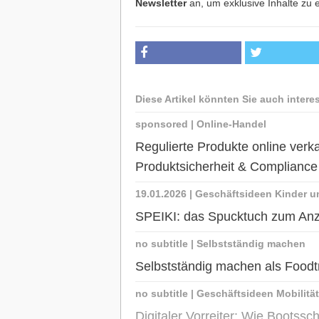
Newsletter
an, um exklusive Inhalte zu e
Diese Artikel könnten Sie auch intere
sponsored
|
Online-Handel
Regulierte Produkte online ve
Produktsicherheit & Complianc
19.01.2026
|
Geschäftsideen Kinder u
SPEIKI: das Spucktuch zum An
no subtitle
|
Selbstständig machen
Selbstständig machen als Foodt
no subtitle
|
Geschäftsideen Mobilität
Digitaler Vorreiter: Wie Bootss