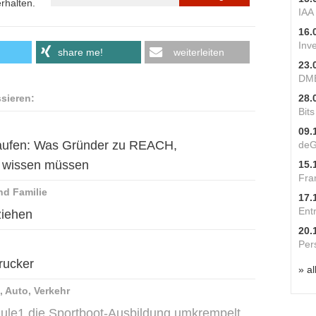
rhalten.
IAA
16.
Inv
share me!
weiterleiten
23.
DME
ssieren:
28.
Bit
09.
rkaufen: Was Gründer zu REACH,
deG
e wissen müssen
15.
Fra
nd Familie
17.
Ent
ziehen
20.
Per
rucker
» al
, Auto, Verkehr
chule1 die Sportboot-Ausbildung umkrempelt