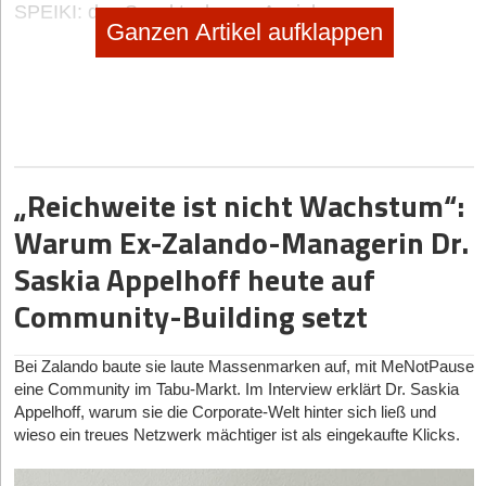
SPEIKI: das Spucktuch zum Anziehen
Ganzen Artikel aufklappen
no subtitle
|
Selbstständig machen
Selbstständig machen als Foodtrucker
no subtitle
|
Geschäftsideen Mobilität, Auto, Verkehr
Digitaler Vorreiter: Wie Bootsschule1 die Sportboot-
„Reichweite ist nicht Wachstum“:
Ausbildung umkrempelt
Warum Ex-Zalando-Managerin Dr.
Saskia Appelhoff heute auf
Community-Building setzt
Bei Zalando baute sie laute Massenmarken auf, mit MeNotPause
eine Community im Tabu-Markt. Im Interview erklärt Dr. Saskia
Appelhoff, warum sie die Corporate-Welt hinter sich ließ und
wieso ein treues Netzwerk mächtiger ist als eingekaufte Klicks.