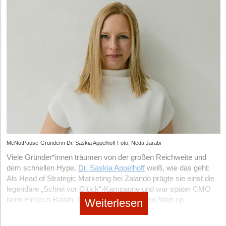
MeNotPause-Gründerin Dr. Saskia Appelhoff Foto: Neda Jarabi
Viele Gründer*innen träumen von der großen Reichweite und
dem schnellen Hype.
Dr. Saskia Appelhoff
weiß, wie das geht:
Als Head of Strategic Marketing bei Zalando prägte sie einst die
legendäre „Schrei vor Glück“-Kampagne und war später CMO
beim FinTech Raisin. Doch mit ihrem eigenen Start-up
Weiterlesen
MeNotPause
, einer Plattform für Frauen in den Wechseljahren,
wählt sie bewusst einen anderen Weg. Statt Millionenbudgets in