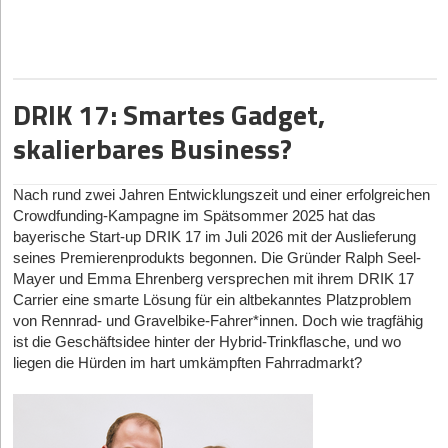
reines Performance-Marketing zu pumpen, baut sie in einem oft
ignorierten, von Tabus behafteten Markt auf Community und
tiefes Vertrauen. Inzwischen erreicht sie damit eine
Gemeinschaft von über 40.000 Frauen. Im StartingUp-Interview
erklärt Saskia, warum sie die Corporate-Welt hinter sich ließ,
DRIK 17: Smartes Gadget,
wieso ein treues Netzwerk mächtiger ist als eingekaufte Klicks
skalierbares Business?
und welche Fehler Start-ups beim Community-Building machen.
Das Interview
Nach rund zwei Jahren Entwicklungszeit und einer erfolgreichen
Sprung in die Ungewissheit
Crowdfunding-Kampagne im Spätsommer 2025 hat das
StartingUp:
bayerische Start-up DRIK 17 im Juli 2026 mit der Auslieferung
Saskia, nach Top-Positionen bei Zalando und
Raisin: Was war dein Auslöser, die Corporate-Komfortzone zu
seines Premierenprodukts begonnen. Die Gründer Ralph Seel-
verlassen und mit MeNotPause das volle Gründerrisiko
Mayer und Emma Ehrenberg versprechen mit ihrem DRIK 17
einzugehen?
Carrier eine smarte Lösung für ein altbekanntes Platzproblem
von Rennrad- und Gravelbike-Fahrer*innen. Doch wie tragfähig
Dr. Saskia Appelhoff:
Eigentlich zieht sich das durch meine
ist die Geschäftsidee hinter der Hybrid-Trinkflasche, und wo
ganze Karriere: Ich wollte immer dort sein, wo etwas gerade
liegen die Hürden im hart umkämpften Fahrradmarkt?
entsteht. Bei Zalando war ich Mitarbeiterin Nummer 70, bei
Raisin Founding CMO – da war „wenig corporate“. Ich habe in
beiden Unternehmen erlebt, welche besondere Dynamik
entsteht, wenn noch nicht alles festgelegt ist und man selbst sehr