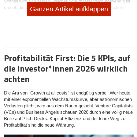
Schnell wird sich zeigen, welcher Schutz tatsächlich notwendig ist
und ob die Zusatzversicherung den tatsächlichen Ansprüchen
Ganzen Artikel aufklappen
genügt. Wenn es keinen Bedarf an der Zusatzleistung gibt, sollte
der Kreditnehmer die entsprechende Klausel aus dem Vertrag
streichen lassen. Wenn sich daraufhin die Konditionen ändern,
handelt es sich um ein Angebot, über das ohnehin noch genau
nachgedacht werden sollte. Ein gesonderter Vertrag für eine
vollkommen andere Leistung kann und darf die Konditionen eines
Kredits niemals beeinflussen. Wenn er es doch tut, ist man besser
Profitabilität First: Die 5 KPIs, auf
damit beraten, sich an ein anderes Kreditinstitut zu wenden.
die Investor*innen 2026 wirklich
Zusatzkosten sollten genau beachtet werden
achten
Häufig findet man im Kleingedruckten des Vertrags
auch noch
spezielle Zusatzkosten, die entstehen. So gibt es eventuell
Die Ära von „Growth at all costs“ ist endgültig vorbei. Wer heute
Bearbeitungsgebühren oder Kontoführungsgebühren. Dies ist zwar
mit einer exponentiellen Wachstumskurve, aber astronomischen
nicht außergewöhnlich, doch sollten diese Kosten vor der
Verlusten pitcht, wird aus dem Raum gelacht. Venture Capitalists
Unterschrift genau beachtet und kalkuliert werden.
(VCs) und Business Angels schauen 2026 durch eine völlig neue
Brille auf Pitch-Decks: Kapital-Effizienz und der klare Weg zur
Diese kleinen Fallen findet man übrigens nicht nur in
Profitabilität sind die neue Währung.
Kreditverträgen, sondern ebenfalls sehr gerne in
Mobilfunkverträgen etc.