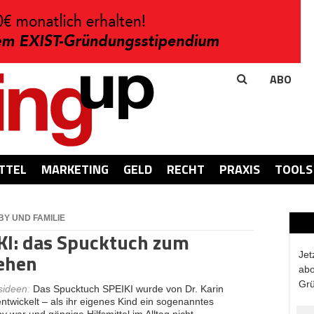
ABO
TTEL
MARKETING
GELD
RECHT
PRAXIS
TOOLS
Y UND FAMILIE
KI: das Spucktuch zum
ehen
Jet
abo
Grü
sideen
:
Das Spucktuch SPEIKI wurde von Dr. Karin
ntwickelt – als ihr eigenes Kind ein sogenanntes