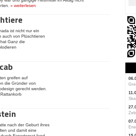
 war und gängige Hilfsmittel im Alltag nicht
erten.
»
weiterlesen
htiere
da ist nicht nur ein
n auch von Plüschtieren
e hat Ganz die
plodieren
lcab
n greifen auf
06.
en die Gründer von
Gre
odesign gerecht werden.
11.
 Rattankorb
Skal
27.
stein
Zeb
07.
te nach der Geburt ihres
Ene
lten und damit eine
15.
 durch Expertenrat fand