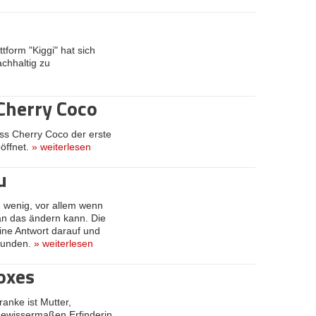
tform "Kiggi" hat sich
achhaltig zu
Cherry Coco
iss Cherry Coco der erste
öffnet.
»
weiterlesen
u
u wenig, vor allem wenn
man das ändern kann. Die
ine Antwort darauf und
efunden.
»
weiterlesen
oxes
ranke ist Mutter,
ewissermaßen Erfinderin.