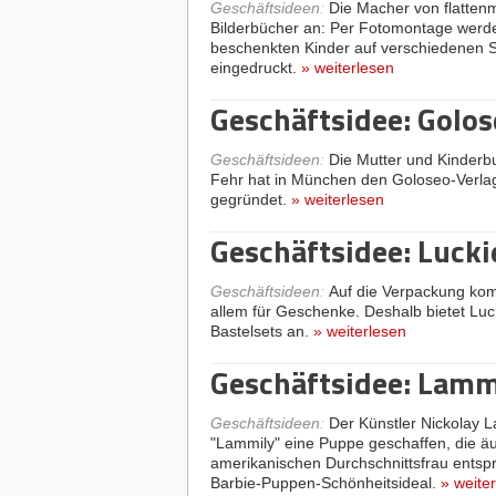
Geschäftsideen
:
Die Macher von flattenm
Bilderbücher an: Per Fotomontage werde
beschenkten Kinder auf verschiedenen S
eingedruckt.
»
weiterlesen
Geschäftsidee: Golos
Geschäftsideen
:
Die Mutter und Kinderb
Fehr hat in München den Goloseo-Verla
gegründet.
»
weiterlesen
Geschäftsidee: Lucki
Geschäftsideen
:
Auf die Verpackung komm
allem für Geschenke. Deshalb bietet Lu
Bastelsets an.
»
weiterlesen
Geschäftsidee: Lamm
Geschäftsideen
:
Der Künstler Nickolay L
"Lammily" eine Puppe geschaffen, die äu
amerikanischen Durchschnittsfrau entspr
Barbie-Puppen-Schönheitsideal.
»
weite