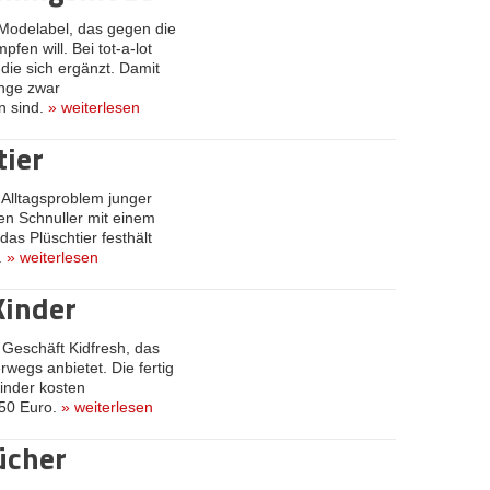
 Modelabel, das gegen die
en will. Bei tot-a-lot
 die sich ergänzt. Damit
inge zwar
n sind.
»
weiterlesen
tier
 Alltagsproblem junger
den Schnuller mit einem
as Plüschtier festhält
.
»
weiterlesen
Kinder
 Geschäft Kidfresh, das
wegs anbietet. Die fertig
inder kosten
50 Euro.
»
weiterlesen
ücher