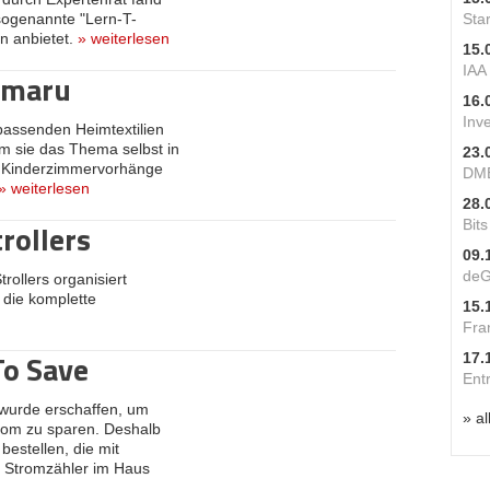
 sogenannte "Lern-T-
Star
in anbietet.
»
weiterlesen
15.
IAA
 maru
16.
Inv
assenden Heimtextilien
m sie das Thema selbst in
23.
n Kinderzimmervorhänge
DME
»
weiterlesen
28.
rollers
Bit
09.
deG
ollers organisiert
die komplette
15.
Fra
To Save
17.
Ent
 wurde erschaffen, um
» al
trom zu sparen. Deshalb
bestellen, die mit
m Stromzähler im Haus