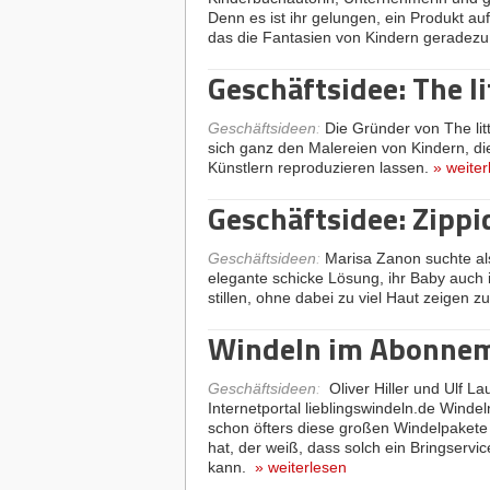
Denn es ist ihr gelungen, ein Produkt au
das die Fantasien von Kindern geradezu 
Geschäftsidee: The l
Geschäftsideen
:
Die Gründer von The li
sich ganz den Malereien von Kindern, di
Künstlern reproduzieren lassen.
»
weiter
Geschäftsidee: Zippi
Geschäftsideen
:
Marisa Zanon suchte al
elegante schicke Lösung, ihr Baby auch in
stillen, ohne dabei zu viel Haut zeigen 
Windeln im Abonne
Geschäftsideen
:
Oliver Hiller und Ulf La
Internetportal lieblingswindeln.de Wind
schon öfters diese großen Windelpaket
hat, der weiß, dass solch ein Bringservi
kann.
»
weiterlesen