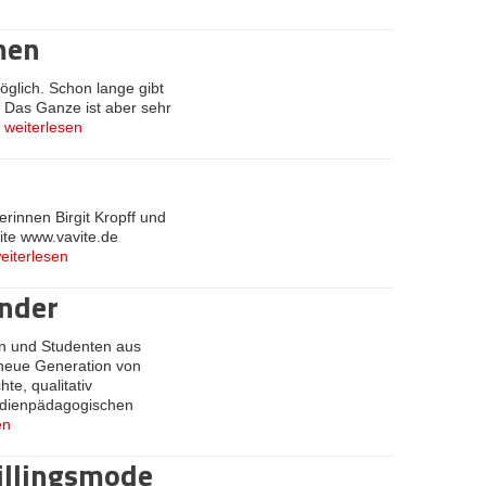
men
glich. Schon lange gibt
Das Ganze ist aber sehr
»
weiterlesen
rinnen Birgit Kropff und
ite www.vavite.de
eiterlesen
inder
en und Studenten aus
e neue Generation von
te, qualitativ
medienpädagogischen
en
illingsmode