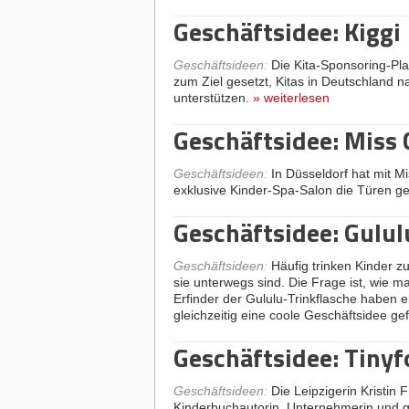
Geschäftsidee: Kiggi
Geschäftsideen
:
Die Kita-Sponsoring-Plat
zum Ziel gesetzt, Kitas in Deutschland n
unterstützen.
»
weiterlesen
Geschäftsidee: Miss 
Geschäftsideen
:
In Düsseldorf hat mit M
exklusive Kinder-Spa-Salon die Türen ge
Geschäftsidee: Gulul
Geschäftsideen
:
Häufig trinken Kinder z
sie unterwegs sind. Die Frage ist, wie 
Erfinder der Gululu-Trinkflasche haben e
gleichzeitig eine coole Geschäftsidee g
Geschäftsidee: Tinyf
Geschäftsideen
:
Die Leipzigerin Kristin F
Kinderbuchautorin, Unternehmerin und g