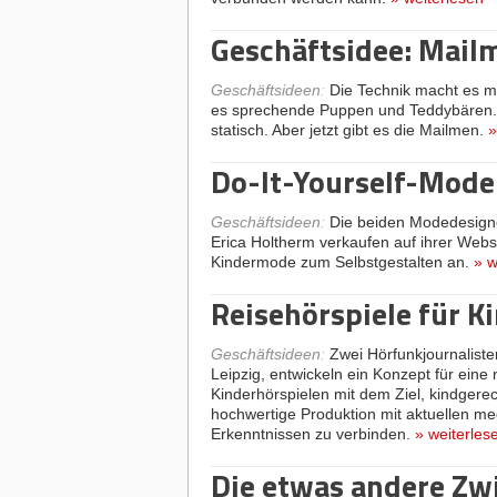
Geschäftsidee: Mail
Geschäftsideen
:
Die Technik macht es mö
es sprechende Puppen und Teddybären. 
statisch. Aber jetzt gibt es die Mailmen.
Do-It-Yourself-Mode
Geschäftsideen
:
Die beiden Modedesigne
Erica Holtherm verkaufen auf ihrer Webs
Kindermode zum Selbstgestalten an.
»
w
Reisehörspiele für K
Geschäftsideen
:
Zwei Hörfunkjournalist
Leipzig, entwickeln ein Konzept für ein
Kinderhörspielen mit dem Ziel, kindgerech
hochwertige Produktion mit aktuellen 
Erkenntnissen zu verbinden.
»
weiterles
Die etwas andere Zw