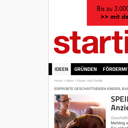
IDEEN
GRÜNDEN
FÖRDERMI
Home
>
Ideen
>
Kinder und Familie
ERPROBTE GESCHÄFTSIDEEN KINDER, BAB
SPEI
Anzi
Geschäft
Mehling e