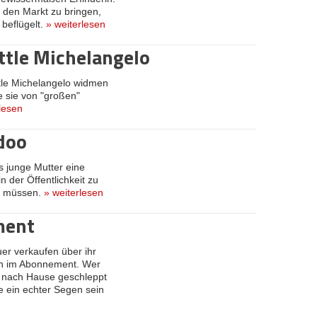
f den Markt zu bringen,
beflügelt.
»
weiterlesen
ittle Michelangelo
ttle Michelangelo widmen
e sie von "großen"
lesen
doo
s junge Mutter eine
 der Öffentlichkeit zu
zu müssen.
»
weiterlesen
ment
uer verkaufen über ihr
eln im Abonnement. Wer
e nach Hause geschleppt
ce ein echter Segen sein