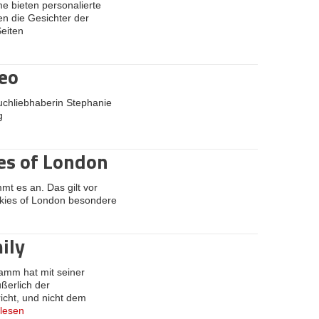
e bieten personalierte
n die Gesichter der
eiten
eo
uchliebhaberin Stephanie
g
es of London
t es an. Das gilt vor
ckies of London besondere
ily
amm hat mit seiner
ßerlich der
icht, und nicht dem
rlesen