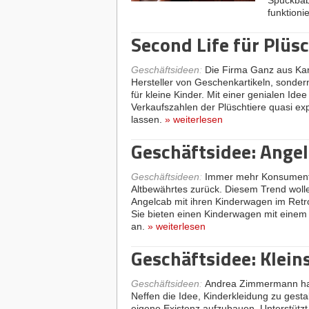
Spuckbaby
funktioni
Second Life für Plüsc
Geschäftsideen
:
Die Firma Ganz aus Kana
Hersteller von Geschenkartikeln, sonder
für kleine Kinder. Mit einer genialen Ide
Verkaufszahlen der Plüschtiere quasi ex
lassen.
»
weiterlesen
Geschäftsidee: Ange
Geschäftsideen
:
Immer mehr Konsumente
Altbewährtes zurück. Diesem Trend woll
Angelcab mit ihren Kinderwagen im Retr
Sie bieten einen Kinderwagen mit einem
an.
»
weiterlesen
Geschäftsidee: Klein
Geschäftsideen
:
Andrea Zimmermann hat
Neffen die Idee, Kinderkleidung zu gesta
eigene Existenz aufzubauen. Unterstützt