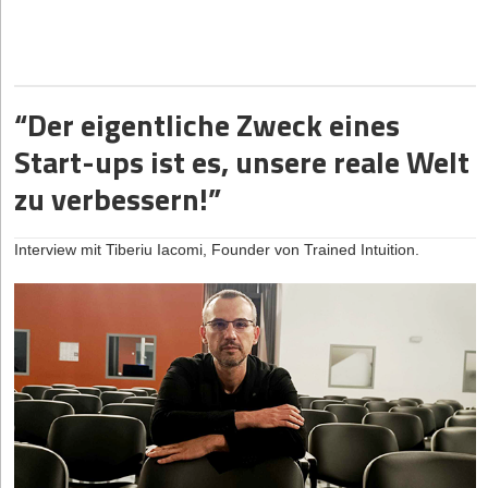
internationalen Konzern ein sehr wichtiger Forschungs- und
Bundesagentur für Arbeit sind Menschen ab 55 Jahren in der
Entwicklungsstandort”, so Martin Gruber, Vice President
Statistik der Langzeitarbeitslosen massiv überrepräsentiert und
Corporate Strategy bei NXP Semiconductors. Besonders stark
haben bei der Wiedereingliederung in den ersten Arbeitsmarkt mit
vertreten ist NXP im Mobility- und Automotive-Bereich, aber auch
den höchsten strukturellen Hürden zu kämpfen.
in Industrial- und IoT-Anwendungen.
“Der eigentliche Zweck eines
Eine aktuelle Auswertung der Plattform freelancermap unter 164
Personen, die sich erst im Alter von 50 Jahren oder später
Start-ups ist es, unsere reale Welt
selbständig gemacht haben, wirft ein bezeichnendes Licht auf die
zu verbessern!”
aktuellen Rekrutierungsprozesse – und auf die wachsende
Gruppe der Ü50-Freelancer*innen.
Interview mit Tiberiu Iacomi, Founder von Trained Intuition.
Wenn die Festanstellung zur Sackgasse wird
Rund ein Drittel der Befragten (32 Prozent) gibt unumwunden an,
schlicht „keine passende Festanstellung mehr gefunden“ zu
haben. Die Selbständigkeit war demnach der nächste logische
Schritt. Die Erfahrungsberichte der Teilnehmenden zeichnen ein
frustrierendes Bild: Ein Teilnehmer berichtet von über 200
Projekt- und Jobbewerbungen in wenigen Monaten, von denen
über 80 Prozent völlig unbeantwortet blieben ("Ghosting").
Dabei stemmen sich diese sogenannten Seniorpreneure gegen
den allgemeinen Trend: Laut dem aktuellsten KfW-