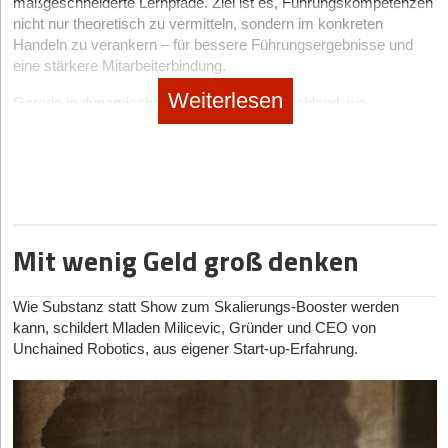
Mitarbeitende entlasten. Mobile Palettenwechsler,
maßgeschneiderte Lernpfade. Ziel ist es, Führungskompetenzen
nicht nur theoretisch zu vermitteln, sondern im konkreten
höhenverstellbare Tische und automatische Hubsysteme
Handeln zu verankern – für bessere Führungsergebnisse und
reduzieren körperliche Belastungen und steigern gleichzeitig den
eine stärkere Mitarbeiterbindung.
Durchsatz. Ein ergonomisches Lager ist keine Kostenstelle,
sondern ein zentraler Baustein für nachhaltige
Weiterlesen
Gerade in dynamischen Märkten wie Deutschland, wo
Effizienzsteigerung.
Unternehmen wie Siemens, Bosch oder die Deutsche Telekom
auf agile Strukturen setzen, gewinnt adaptives Lernen an
Digitalisierung gezielt einsetzen
Bedeutung. Blended Learning – die Kombination aus Präsenz-
und Onlineformaten – bietet dabei maximale Flexibilität und
Nicht jede digitale Lösung lohnt sich für jedes Start-up. Wichtig
berücksichtigt unterschiedliche Lerntypen.
ist, zunächst die Prozesse zu verstehen, bevor Software
eingeführt wird. Ein digitales Lagerverwaltungssystem bringt nur
Die folgenden Abschnitte zeigen, dass und wie erfolgreiche
Mit wenig Geld groß denken
dann Vorteile, wenn Stammdaten gepflegt und Abläufe klar
Führungstrainings Lernräume für Reflexion, Austausch und
definiert sind. Sensoren, Scanner oder mobile Endgeräte können
Feedback schaffen.
Fehlerquoten senken und Bestände in Echtzeit sichtbar machen.
Wie Substanz statt Show zum Skalierungs-Booster werden
Entscheidend ist die Schnittstellenfähigkeit: Systeme müssen
kann, schildert Mladen Milicevic, Gründer und CEO von
Maßgeschneiderte Führungskräfteseminare von flow
Daten austauschen können, um
Medienbrüche
zu vermeiden.
Unchained Robotics, aus eigener Start-up-Erfahrung.
Gute Führung entscheidet über Motivation, Leistung und Wandel
in Organisationen. Die
maßgeschneiderten
Kennzahlen und kontinuierliche Verbesserung
Führungskräfteseminare von flow
sind praxisnah,
Effiziente Intralogistik lebt von Messbarkeit. Nur wer Prozesse
wissenschaftlich fundiert und individuell auf Unternehmensziele
kennt, kann sie verbessern. Relevante Kennzahlen sind unter