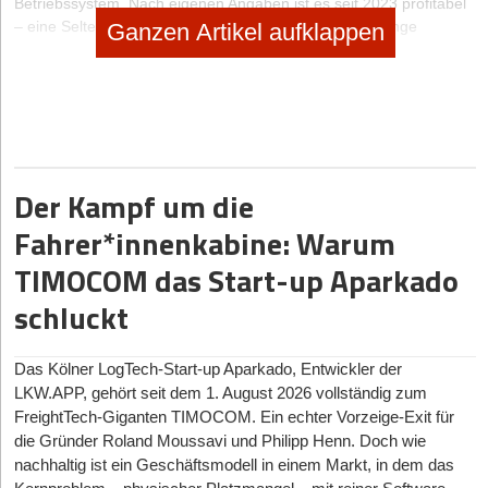
Betriebssystem. Nach eigenen Angaben ist es seit 2023 profitabel
– eine Seltenheit in einer Branche, die üblicherweise lange
Ganzen Artikel aufklappen
Forschungszyklen kennt.
Im April 2024 stieg außerdem B&C Innovation Investments (BCII)
ein. Zur genauen Höhe des Investments äußerten sich die
Beteiligten nicht, doch in einer Aussendung hieß es damals,
ParityQC „ziehe mit seiner Bewertung mit US-börsennotierten
Quantenunternehmen gleich“. Vieles spricht daher für eine
Der Kampf um die
neunstellige Bewertung zum Zeitpunkt des Einstiegs. Ein
entscheidender Faktor, der ParityQC seine Wettbewerbsfähigkeit
Fahrer*innenkabine: Warum
auf globaler Ebene sichert, sind die Talente, die tagtäglich daran
arbeiten, das Unternehmen voranzubringen.
TIMOCOM das Start-up Aparkado
Internationaler Wettbewerb um Talente
schluckt
Denn motivierte, gut ausgebildete Mitarbeiter:innen sind ein
zentraler Erfolgsfaktor in jeder Branche. Dennoch stoßen viele
Das Kölner LogTech-Start-up Aparkado, Entwickler der
Betriebe in Österreich irgendwann an Grenzen, wenn sie
LKW.APP, gehört seit dem 1. August 2026 vollständig zum
ausschließlich im Inland rekrutieren. Spezialisierte Kompetenzen
FreightTech-Giganten TIMOCOM. Ein echter Vorzeige-Exit für
sind am lokalen Arbeitsmarkt nicht immer verfügbar, und in einigen
die Gründer Roland Moussavi und Philipp Henn. Doch wie
technischen Bereichen ist der globale Wettbewerb besonders
nachhaltig ist ein Geschäftsmodell in einem Markt, in dem das
intensiv.