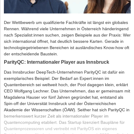
Der Wettbewerb um qualifizierte Fachkräfte ist längst ein globales
Rennen. Während viele Unternehmen in Österreich händeringend
nach Spezialist:innen suchen, zeigen Beispiele aus der Praxis: Wer
sich international öffnet, hat deutlich bessere Karten. Gerade in
technologiegetriebenen Bereichen ist ausländisches Know-how oft
der entscheidende Baustein.
ParityQC: Internationaler Player aus Innsbruck
Das Innsbrucker
DeepTech-Unternehmen ParityQC
ist dafür ein
exemplarisches Beispiel. Der Bedarf an Expert:innen im
Quantenbereich sei weltweit hoch, der Pool dagegen klein, erklärt
CEO Wolfgang Lechner. Das Unternehmen, das er gemeinsam mit
Magdalena Hauser vor fünf Jahren gegründet hat, entstand als
Spin-off der Universität Innsbruck und der Österreichischen
Akademie der Wissenschaften (ÖAW). Seither hat sich ParityQC in
bemerkenswert kurzer Zeit als internationaler Player im
Quantencomputing etabliert. Das Startup lizenziert Baupläne für
Quantenprozessoren und vertreibt mit ParityOS ein eigenes