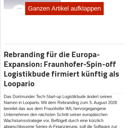
Ganzen Artikel aufklappen
Rebranding für die Europa-
Mit dem Content Delivery Network (CDN) von 3Q verwaltest und
Expansion: Fraunhofer-Spin-off
organisierst du Video-­on-Demand (VoD)- und Over-the-top (OTT)
Content sowie Livestreams. Vor allem für Letztere ist 3Q eine gute
Logistikbude firmiert künftig als
Wahl; Die optimierte Infrastruktur des CDN sorgt für Streams mit
sehr kurzen Ladezeiten, die sich zudem auf soziale Netzwerke wie
Loopario
Facebook und Co. übertragen lassen. Außerdem kannst du mit 3Q
Livestreams aufzeichnen und nach Ende des Streams nahtlos in
ein Video umwandeln, um den Content auch als VoD anzubieten.
Das Dortmunder Tech-Start-up Logistikbude ändert seinen
Dafür steht bei 3Q ein starker HTML5-Player zur Verfügung, der
Namen in Loopario. Mit dem Rebranding zum 5. August 2026
sich spielend leicht auf deiner Website einbetten lässt und sehr gut
bereitet das aus dem Fraunhofer IML hervorgegangene
mit gängigen Content-Management-Systemen wie WordPress
Unternehmen den nächsten Schritt seiner europäischen
inter­agiert. Cool ist: Videos lassen sich durch ein Spezial­-Feature
Wachstumsstrategie vor. Beflügelt durch eine kürzlich
jeweils auch mit einem individuellen Call-to-Action versehen; so
abgeschlossene Series-A-Finanzierung, soll die Software zur