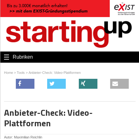
Rubriken
Home
>
Tools
>
Anbieter-Check: Video-Plattformen
Anbieter-Check: Video-
Plattformen
Autor: Maximilian Reichlin