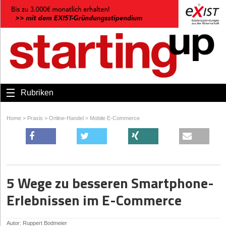
Rubriken
Home
>
Praxis
>
Online-Handel
>
Mobile E-Commerce
5 Wege zu besseren Smartphone-
Erlebnissen im E-Commerce
Autor: Ruppert Bodmeier