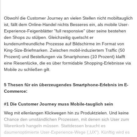
Obwohl die Customer Journey an vielen Stellen nicht mobiltauglich
ist, fällt dem Online-Handel nichts Besseres ein, als mobile User-
Experience-Feigenblätter "full responsive" über seine bestehen
den Shops zu stülpen. Gleichzeitig quetscht er
kundenunfreundliche Prozesse auf Bildschirme im Format von
King-Size-Briefmarken. Zwischen mobil-induziertem Traffic (50
Prozent) und Bestellungen via Smartphones (10 Prozent) klafft
eine Riesenlücke, die es über formidable Shopping-Erlebnisse via
Mobile zu schließen gilt.
5 Thesen für ein überzeugendes Smartphone-Erlebnis im E-
Commerce:
#1 Die Customer Journey muss Mobile-tauglich sein
Weg mit ellenlangen Klickwegen hin zu Produktzielen. Und keine
Chance den umständlichen Prozessen, mit denen sich User zum
Warenkorb hangeln müssen. Stattdessen braucht es
daumenoptimierte User-Experience-Wege („UX“). Künftig wird es