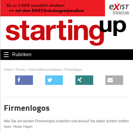
Rubriken
Home
>
Praxis
>
Geschäftsausstattung
>
Firmenlogos
Firmenlogos
Wie Sie am besten Firmenlogos erstellen und worauf Sie dabei achten sollten.
Autor: Niclas Hagen