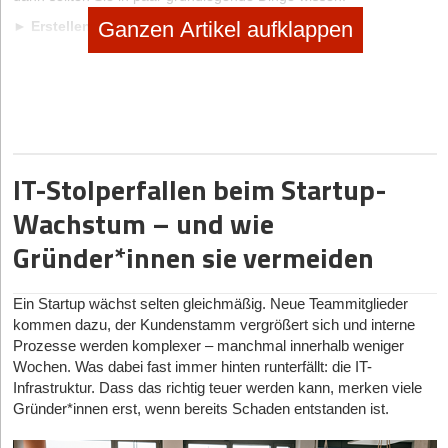
Ganzen Artikel aufklappen
►
Erstellen Sie ihr Firmenlogo als Vektorgrafik
Dieser Punkt wird oft unterschätzt. Ein gängiger Fehler ist, sein
Logo nur als Pixelgrafik anzulegen. Der Nachteil: Pixelgrafiken
verlieren an Qualität, wenn man Sie vergrößert. Deshalb sollten
Sie Ihr Logo immer als Vektorgrafik erstellen. Vektor-Dateien
kennzeichnen sich durch die Formatendungen .eps oder .ai. Profis
nutzen für die Erstellung von Vektorgrafiken üblicherweise den
Adobe Illustrator. Es gibt aber auch gute kostenlose Vektor-
IT-Stolperfallen beim Startup-
Bearbeitungsprogramme wie z.B. Inkscape.
Wachstum – und wie
►
Bieten Sie Ihr Firmenlogo zum Download an
Gründer*innen sie vermeiden
Wenn Sie über eine Website verfügen, sollten Sie auf dieser immer
die Möglichkeit integrieren, Ihr Logo in allen gängigen
Dateiformaten zum Download anzubieten.
Ein Startup wächst selten gleichmäßig. Neue Teammitglieder
kommen dazu, der Kundenstamm vergrößert sich und interne
Firmenlogo-Wettbewerbe im Internet
Prozesse werden komplexer – manchmal innerhalb weniger
Wochen. Was dabei fast immer hinten runterfällt: die IT-
Eine andere, allerdings nicht kostenlose Möglichkeit, sind
Infrastruktur. Dass das richtig teuer werden kann, merken viele
Logowettbewerbe im Internet. Diese finden immer mehr
Gründer*innen erst, wenn bereits Schaden entstanden ist.
Beliebtheit. Auf Seiten wie z.B. 99designs.de oder
designenlassen.de, können Sie in verschiedenen Preiskategorien