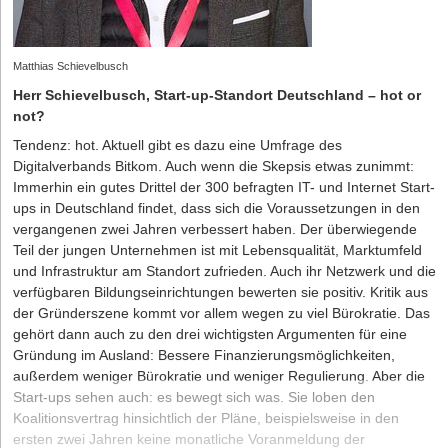
Matthias Schievelbusch
Herr Schievelbusch, Start-up-Standort Deutschland – hot or
not?
Tendenz: hot. Aktuell gibt es dazu
eine Umfrage des
Digitalverbands Bitkom
. Auch wenn die Skepsis etwas zunimmt:
Immerhin ein gutes Drittel der 300 befragten IT- und Internet Start-
ups in Deutschland findet, dass sich die Voraussetzungen in den
vergangenen zwei Jahren verbessert haben. Der überwiegende
Teil der jungen Unternehmen ist mit Lebensqualität, Marktumfeld
und Infrastruktur am Standort zufrieden. Auch ihr Netzwerk und die
verfügbaren Bildungseinrichtungen bewerten sie positiv. Kritik aus
der Gründerszene kommt vor allem wegen zu viel Bürokratie. Das
gehört dann auch zu den drei wichtigsten Argumenten für eine
Gründung im Ausland: Bessere Finanzierungsmöglichkeiten,
außerdem weniger Bürokratie und weniger Regulierung. Aber die
Start-ups sehen auch: es bewegt sich was. Sie loben den
Koalitionsvertrag hinsichtlich der Pläne, beispielsweise in den
ersten zwei Jahren keine monatliche Voranmeldung der