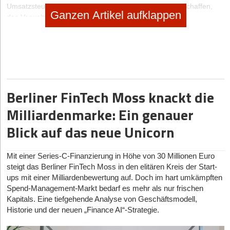
Umsatzsteuer zu verlangen. Oder ein Bürgerportal zu schaffen,
Ganzen Artikel aufklappen
das Verwaltungsleistungen miteinander vernetzt.
Was sollte in Deutschland in Sachen Gründerförderung
geschehen?
Die Bundesregierung könnte die bürokratischen Prozesse rund um
eine Unternehmensgründung deutlich vereinfachen, sie
digitalisieren und deutschlandweit vereinheitlichen. In Schweden
Berliner FinTech Moss knackt die
kann man online mit ein paar Mausklicks eine GmbH gründen.
Außerdem könnte die Regierung den Zugang zu öffentlichen
Milliardenmarke: Ein genauer
Fördermitteln transparenter gestalten. Ganz weit oben auf der
Blick auf das neue Unicorn
Wunschliste der Start-ups stehen auch steuerliche
Vergünstigungen wie geringere Lohnnebenkosten in den ersten
Jahren oder Anreize für private Investoren in Form von
Mit einer Series-C-Finanzierung in Höhe von 30 Millionen Euro
Freibeträgen. Etablierte Unternehmen können ihre Förder-
steigt das Berliner FinTech Moss in den elitären Kreis der Start-
Chancen nutzen, in dem sie Kooperationen eingehen und mit den
ups mit einer Milliardenbewertung auf. Doch im hart umkämpften
digitalen Geschäftsmodellen der Start-ups wachsen. Das ist ein
Spend-Management-Markt bedarf es mehr als nur frischen
Schwerpunkt unserer Start-up-Initiative. Die Teilnehmer von
Kapitals. Eine tiefgehende Analyse von Geschäftsmodell,
TechBoost
profitieren u.a. von bis zu 100.000 Euro für ein Jahr für
Historie und der neuen „Finance AI“-Strategie.
IT-Ressourcen aus der Open Telekom Cloud, vor allem jedoch
profitieren sie von den Kontakten in unserem Netzwerk. Wir haben