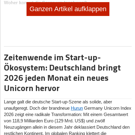
Woher kommt die Sorge um Insolvenz?
Ganzen Artikel aufklappen
Nach der Hauptursache für die Angst vor einer
Zahlungsunfähigkeit muss man nicht lange suchen. Viele
Kleinunternehmer*innen (45 %) sehen keine Möglichkeit, die
gestiegenen Kosten durch die Inflation anderweitig zu
kompensieren. Ein Drittel (33 %) hat vor allem die steigenden
Strom- und Gaskosten als Kern allen Übels identifiziert. Aber
auch der Personalmangel und die steigenden Personalkosten
Zeitenwende im Start-up-
sieht immerhin ein knappes Viertel der Befragten (24 %) als
schwerwiegendes Problem und Ursache einer drohenden
Ökosystem: Deutschland bringt
Insolvenz.
2026 jeden Monat ein neues
Da die steigenden Kosten auch auf die Konsumbereitschaft der
Kund*innen drücken, ist eine Weitergabe der Kosten an den
Unicorn hervor
Verbrauchenden für diese Unternehmen keine Option. Jedes
fünfte befragte Unternehmen spürt eine deutliche
Lange galt die deutsche Start-up-Szene als solide, aber
Konsumzurückhaltung und sogar den Verzicht auf bestimmtes
unaufgeregt. Doch der brandneue
Hurun
Germany Unicorn Index
Einkaufsverhalten in den vergangenen 12 Monaten.
2026 zeigt eine radikale Transformation: Mit einem Gesamtwert
von 118,9 Milliarden Euro (129 Mrd. US$) und zwölf
Welche Schritte unternehmen Kleinunternehmer*innen, um
Neuzugängen allein in diesem Jahr deklassiert Deutschland den
das Geschäft am Laufen zu halten?
restlichen Kontinent. Im globalen Ranking klettert die