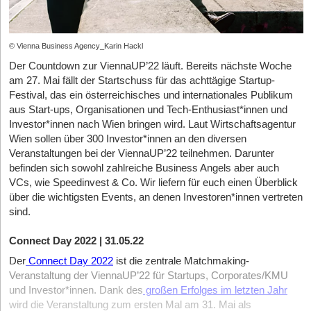
© Vienna Business Agency_Karin Hackl
Der Countdown zur ViennaUP’22 läuft. Bereits nächste Woche
am 27. Mai fällt der Startschuss für das achttägige Startup-
Festival, das ein österreichisches und internationales Publikum
aus Start-ups, Organisationen und Tech-Enthusiast*innen und
Investor*innen nach Wien bringen wird. Laut Wirtschaftsagentur
Wien sollen über 300 Investor*innen an den diversen
Veranstaltungen bei der ViennaUP’22 teilnehmen. Darunter
befinden sich sowohl zahlreiche Business Angels aber auch
VCs, wie Speedinvest & Co. Wir liefern für euch einen Überblick
über die wichtigsten Events, an denen Investoren*innen vertreten
sind.
Connect Day 2022 | 31.05.22
Der
Connect Day 2022
ist die zentrale Matchmaking-
Veranstaltung der ViennaUP’22 für Startups, Corporates/KMU
und Investor*innen. Dank des
großen Erfolges im letzten Jahr
wird die Veranstaltung zum ersten Mal am 31. Mai als