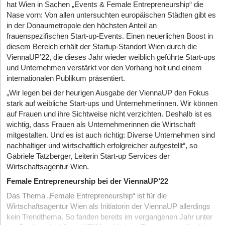
hat Wien in Sachen „Events & Female Entrepreneurship“ die
Nase vorn: Von allen untersuchten europäischen Städten gibt es
in der Donaumetropole den höchsten Anteil an
frauenspezifischen Start-up-Events. Einen neuerlichen Boost in
diesem Bereich erhält der Startup-Standort Wien durch die
ViennaUP’22, die dieses Jahr wieder weiblich geführte Start-ups
und Unternehmen verstärkt vor den Vorhang holt und einem
internationalen Publikum präsentiert.
„Wir legen bei der heurigen Ausgabe der ViennaUP den Fokus
stark auf weibliche Start-ups und Unternehmerinnen. Wir können
auf Frauen und ihre Sichtweise nicht verzichten. Deshalb ist es
wichtig, dass Frauen als Unternehmerinnen die Wirtschaft
mitgestalten. Und es ist auch richtig: Diverse Unternehmen sind
nachhaltiger und wirtschaftlich erfolgreicher aufgestellt“, so
Gabriele Tatzberger, Leiterin Start-up Services der
Wirtschaftsagentur Wien.
Female Entrepreneurship bei der ViennaUP’22
Das Thema „Female Entrepreneurship“ ist für die
Wirtschaftsagentur Wien als Initiatorin der ViennaUP allerdings
kein Trendthema. So fanden bereits im vergangenen Jahr unter