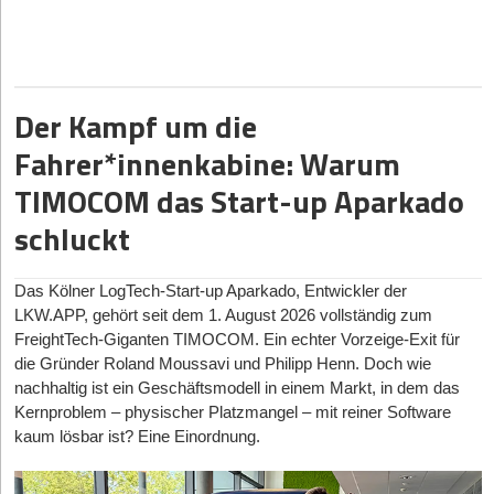
(23.545), Bayern (21.394) und Baden-Württemberg (13.036).
Spezialgestellen oftmals einen blinden Fleck dar, da etablierte
Transport- und Warehouse-Management-Systeme (TMS und
WMS) diesen spezifischen Bereich nicht im Detail abbildeten, so
das Unternehmen. Weltweit fielen laut Start-up-Schätzungen
jährlich rund 150 Milliarden Ladungsträger-Übergänge an, die in
Der Kampf um die
der Praxis häufig noch händisch gebucht und über E-Mail-
Verkehr abgestimmt würden.
Fahrer*innenkabine: Warum
Das Dortmunder Start-up
Loopario
(ehem.
Logistikbude
) setzt
TIMOCOM das Start-up Aparkado
hier mit einem sogenannten Load Carrier Management System
schluckt
(LCMS) an. Diese Softwarelösung solle als zusätzlicher
Datenlayer in bestehende IT-Infrastrukturen von Unternehmen
integriert werden. Ziel des Produktes sei es, manuelle
Das Kölner LogTech-Start-up Aparkado, Entwickler der
Buchungen sowie langwierige Abstimmungsprozesse auf
LKW.APP, gehört seit dem 1. August 2026 vollständig zum
digitalem Wege zu automatisieren.
FreightTech-Giganten TIMOCOM. Ein echter Vorzeige-Exit für
Kern-Features
die Gründer Roland Moussavi und Philipp Henn. Doch wie
Das System ist nach Unternehmensangaben auf die digitale
nachhaltig ist ein Geschäftsmodell in einem Markt, in dem das
Verwaltung von Paletten und Behältern entlang internationaler
Kernproblem – physischer Platzmangel – mit reiner Software
Lieferketten ausgelegt.
kaum lösbar ist? Eine Einordnung.
Was die Branchen betrifft, fällt auf, dass es insbesondere in den
Die Software automatisiere das Zusammenführen und
Sektoren „Baugewerbe“ (minus 28,6 Prozent) und „Immobilien“
Abstimmen von Tauschvorgängen zwischen verschiedenen