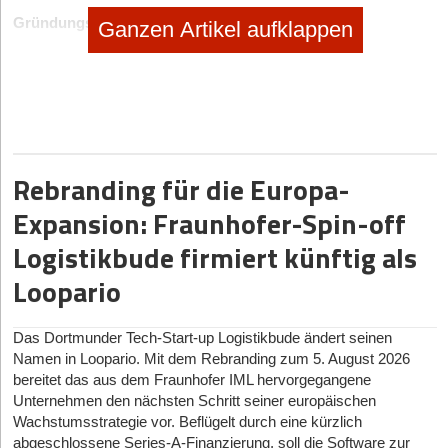
Gründungswille trotz Krisen weiter vorhanden
Ganzen Artikel aufklappen
„Weitere Unsicherheitsfaktoren waren der Ukraine-Krieg, die
Energiekrise sowie die sprunghaft angestiegene Inflation“, sagt
Dirk Radetzki, Chief Regional Officer, Central Europe bei Dun &
Bradstreet. Die Vielzahl an unternehmerischen Risiken habe
möglicherweise viele potenzielle Firmengründer abgeschreckt,
so Radetzki. Auf der anderen Seite sei das Niveau aber immer
Rebranding für die Europa-
noch sehr hoch und liege sogar über dem des Vor-Corona-
Jahres 2019. Das zeigt: „Der Gründungswille ist unter den
Expansion: Fraunhofer-Spin-off
Deutschen weiter vorhanden.“
Logistikbude firmiert künftig als
Loopario
Das Dortmunder Tech-Start-up Logistikbude ändert seinen
Namen in Loopario. Mit dem Rebranding zum 5. August 2026
bereitet das aus dem Fraunhofer IML hervorgegangene
Unternehmen den nächsten Schritt seiner europäischen
Wachstumsstrategie vor. Beflügelt durch eine kürzlich
abgeschlossene Series-A-Finanzierung, soll die Software zur